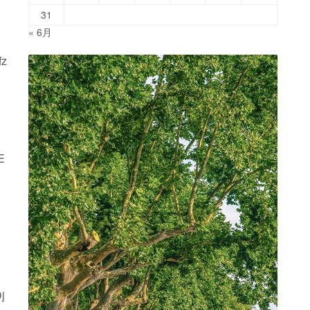
31
« 6月
fz
E
j