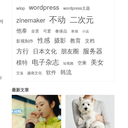
wordpress
wlop
wordpress主题
不动
二次元
zinemaker
mj
他泰
全景
可爱
奢侈品
寒潮
小说
性感
摄影
教育
文档
影视制作
服务器
方行
日本文化
朋友圈
电子杂志
美女
模特
空乘
短视频
韩流
软件
越南文化
艾滋
c
最新文章