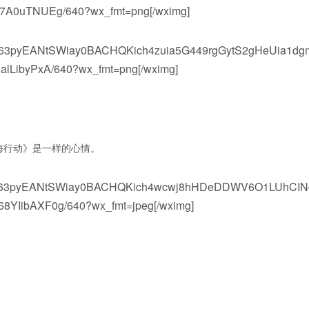
A0uTNUEg/640?wx_fmt=png[/wximg]
vwV63pyEANtSWiay0BACHQKich4zuia5G449rgGytS2gHeUia1dg
lLibyPxA/640?wx_fmt=png[/wximg]
海行动》是一样的心情。
MlvwV63pyEANtSWiay0BACHQKich4wcwj8hHDeDDWV6O1LUhCIN
IibAXF0g/640?wx_fmt=jpeg[/wximg]