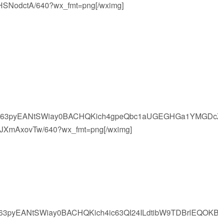
SNodctA/640?wx_fmt=png[/wximg]
MlvwV63pyEANtSWiay0BACHQKich4gpeQbc1aUGEGHGa1YMGDc
XmAxovTw/640?wx_fmt=png[/wximg]
vwV63pyEANtSWiay0BACHQKich4ic63QI24ILdtibW9TDBrlEQOK