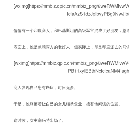
[wximg]https://mmbiz.qpic.cn/mmbiz_png/8weRW
iciaAzS1dzJpibvyPBg9NwJib
偏偏有一个印度商人，和巴基斯坦的高级军官混成了好朋友，总
表面上，他是兼顾两方的老好人，但实际上，却是印度派去的间
[wximg]https://mmbiz.qpic.cn/mmbiz_png/8weRWM
PB11xyIEBthNcicicaNM4iagh
商人发现自己患有癌症，时日无多。
于是，他琢磨着让自己的女儿继承父业，接替他间谍的位置。
这时候，女主塞玛特出场了。