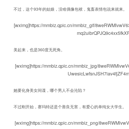
不过，这个93年的姑娘，没啥偶像包袱，鬼畜表情包说来就来。
[wximg]https://mmbiz.qpic.cn/mmbiz_gif/8weRWMlv
mq2uibrQPJQ9c4xx5fkXF
美起来，也是360度无死角。
[wximg]https://mmbiz.qpic.cn/mmbiz_jpg/8weRWM
UwesicLwfsnJSH7iav4fjZF4m
她要化身美女间谍，哪个男人不会沦陷？
不过刚开始，赛玛特还是个善良无害，有爱心的单纯女大学生。
[wximg]https://mmbiz.qpic.cn/mmbiz_png/8weRWM