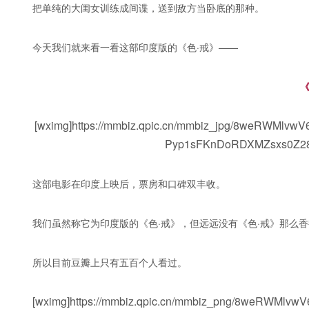
把单纯的大闺女训练成间谍，送到敌方当卧底的那种。
今天我们就来看一看这部印度版的《色·戒》——
[wximg]https://mmbiz.qpic.cn/mmbiz_jpg/8weRWMl
Pyp1sFKnDoRDXMZsxs0Z28a
这部电影在印度上映后，票房和口碑双丰收。
我们虽然称它为印度版的《色·戒》，但远远没有《色·戒》那么
所以目前豆瓣上只有五百个人看过。
[wximg]https://mmbiz.qpic.cn/mmbiz_png/8weRWM