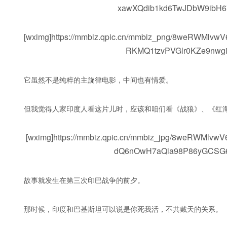
xawXQdib1kd6TwJDbW9ibH67
[wximg]https://mmbiz.qpic.cn/mmbiz_png/8weRWMl
RKMQ1tzvPVGlr0KZe9nwgia
它虽然不是纯粹的主旋律电影，中间也有情爱。
但我觉得人家印度人看这片儿时，应该和咱们看《战狼》、《红
[wximg]https://mmbiz.qpic.cn/mmbiz_jpg/8weRW
dQ6nOwH7aQia98P86yGCSG68Y
故事就发生在第三次印巴战争的前夕。
那时候，印度和巴基斯坦可以说是你死我活，不共戴天的关系。