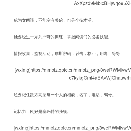
AxXpzd9MibicBHjwrjo95XH
成为女间谍，不能空有美貌，也是个技术活。
她要经过一系列严苛的训练，掌握间谍们的必备技能。
情报收集，监视活动，摩斯密码，射击，格斗，用毒，等等。
[wximg]https://mmbiz.qpic.cn/mmbiz_png/8weRW
c7kykgGmf4aEAvWjQhauwrhJ
还要记住敌方高层每一个人的相貌，名字，电话，编号。
记忆力，刚好是塞玛特的强项。
[wximg]https://mmbiz.qpic.cn/mmbiz_png/8weRWMl