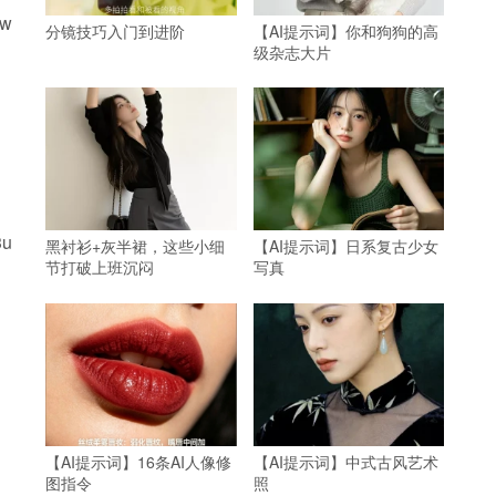
Mw
分镜技巧入门到进阶
【AI提示词】你和狗狗的高
级杂志大片
3u
黑衬衫+灰半裙，这些小细
【AI提示词】日系复古少女
节打破上班沉闷
写真
【AI提示词】16条AI人像修
【AI提示词】中式古风艺术
图指令
照