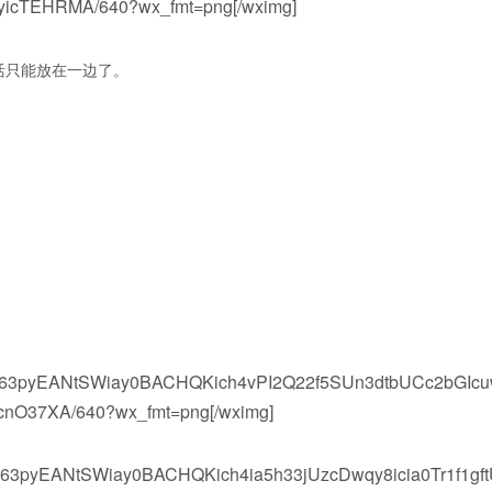
icTEHRMA/640?wx_fmt=png[/wximg]
活只能放在一边了。
vwV63pyEANtSWiay0BACHQKich4vPI2Q22f5SUn3dtbUCc2bGIc
nO37XA/640?wx_fmt=png[/wximg]
wV63pyEANtSWiay0BACHQKich4ia5h33jUzcDwqy8icia0Tr1f1gf