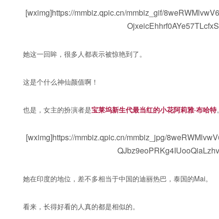
[wximg]https://mmbiz.qpic.cn/mmbiz_gif/8weRWM
OjxeicEhhrf0AYe57TLcfxS
她这一回眸，很多人都表示被惊艳到了。
这是个什么神仙颜值啊！
也是，女主的扮演者是
宝莱坞新生代最当红的小花
阿莉雅·布哈特
[wximg]https://mmbiz.qpic.cn/mmbiz_jpg/8weRWM
QJbz9eoPRKg4IUooQiaLzhvx
她在印度的地位，差不多相当于中国的迪丽热巴，泰国的Mai。
看来，长得好看的人真的都是相似的。