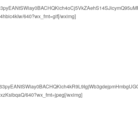
lvwV63pyEANtSWiay0BACHQKich4oCj5VkZAehS14SJicymQ95uM
4hbic4kIw/640?wx_fmt=gif[/wximg]
。
lvwV63pyEANtSWiay0BACHQKich4kR9L9IgjWb3gdejpmHmbgUG
zKsibqaQ/640?wx_fmt=jpeg[/wximg]