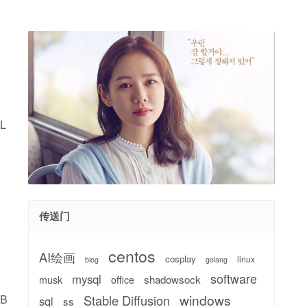
L
传送门
centos
AI绘画
cosplay
linux
blog
golang
software
mysql
shadowsock
musk
office
windows
Stable Diffusion
QB
sql
ss