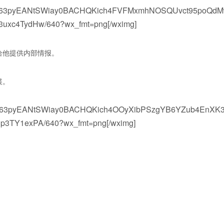
MlvwV63pyEANtSWiay0BACHQKich4FVFMxmhNOSQUvct95poQd
3uxc4TydHw/640?wx_fmt=png[/wximg]
给他提供内部情报。
谍。
lvwV63pyEANtSWiay0BACHQKich4OOyXibPSzgYB6YZub4EnXK
p3TY1exPA/640?wx_fmt=png[/wximg]