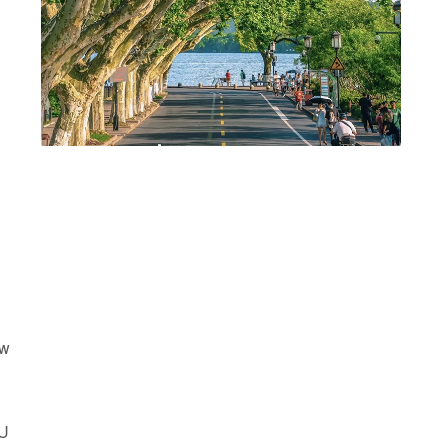
uw
tU