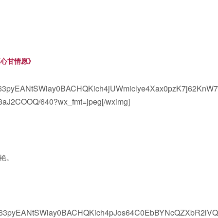
《心甘情愿》
vwV63pyEANtSWiay0BACHQKich4jUWmiclye4Xax0pzK7j62KnW7
J2COOQ/640?wx_fmt=jpeg[/wximg]
香艳。
lvwV63pyEANtSWiay0BACHQKich4pJos64C0EbBYNcQZXbR2lV