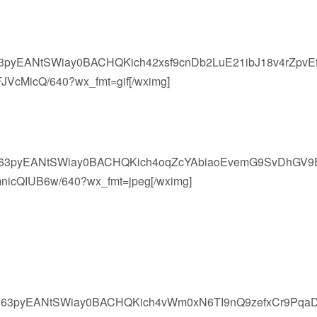
wV63pyEANtSWiay0BACHQKich42xsf9cnDb2LuE21ibJ18v4rZpvE
JVcMicQ/640?wx_fmt=gif[/wximg]
lvwV63pyEANtSWiay0BACHQKich4oqZcYAbiaoEvemG9SvDhGV9
nicQIUB6w/640?wx_fmt=jpeg[/wximg]
lvwV63pyEANtSWiay0BACHQKich4vWm0xN6TI9nQ9zefxCr9PqaD