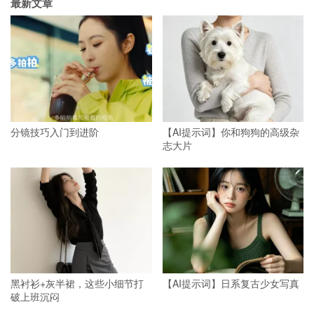
最新文章
分镜技巧入门到进阶
【AI提示词】你和狗狗的高级杂
志大片
黑衬衫+灰半裙，这些小细节打
【AI提示词】日系复古少女写真
破上班沉闷