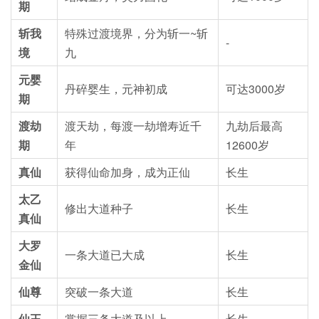
期
斩我
特殊过渡境界，分为斩一~斩
-
境
九
元婴
丹碎婴生，元神初成
可达3000岁
期
渡劫
渡天劫，每渡一劫增寿近千
九劫后最高
期
年
12600岁
真仙
获得仙命加身，成为正仙
长生
太乙
修出大道种子
长生
真仙
大罗
一条大道已大成
长生
金仙
仙尊
突破一条大道
长生
仙王
掌握三条大道及以上
长生