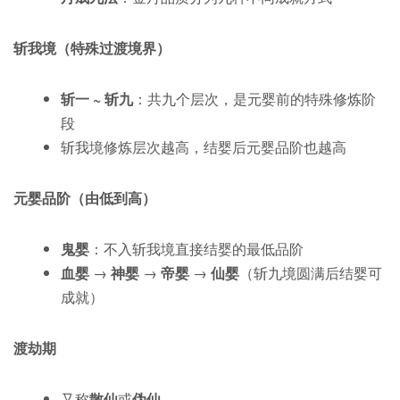
斩我境
（特殊过渡境界）
斩一 ~ 斩九
：共九个层次，是元婴前的特殊修炼阶
段
斩我境修炼层次越高，结婴后元婴品阶也越高
元婴品阶
（由低到高）
鬼婴
：不入斩我境直接结婴的最低品阶
血婴
→
神婴
→
帝婴
→
仙婴
（斩九境圆满后结婴可
成就）
渡劫期
又称
散仙
或
伪仙