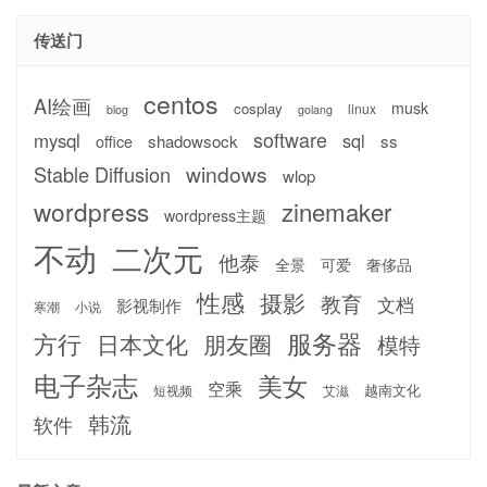
传送门
centos
AI绘画
musk
cosplay
linux
blog
golang
software
mysql
sql
shadowsock
ss
office
windows
Stable Diffusion
wlop
wordpress
zinemaker
wordpress主题
不动
二次元
他泰
全景
可爱
奢侈品
性感
摄影
教育
文档
影视制作
寒潮
小说
服务器
方行
日本文化
朋友圈
模特
电子杂志
美女
空乘
越南文化
短视频
艾滋
韩流
软件