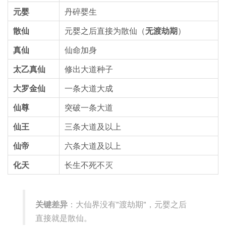
元婴
丹碎婴生
散仙
元婴之后直接为散仙（
无渡劫期
）
真仙
仙命加身
太乙真仙
修出大道种子
大罗金仙
一条大道大成
仙尊
突破一条大道
仙王
三条大道及以上
仙帝
六条大道及以上
化天
长生不死不灭
关键差异
：大仙界没有"渡劫期"，元婴之后
直接就是散仙。