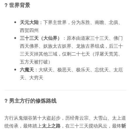
?️
世界背景
天元大陆
：下界主世界，分为东胜、南瞻、北俱、
西贺四州
三十三天（大仙界）
：原本由道家三十三天、佛门
西天佛界、妖族太古妖界、龙族古界组成，后三十
三天灭掉其他三域，仅剩二十七天（浮屠天荒芜、
五方天被打破）
六魔天
：大狱天、极恶天、极乐天、忘忧天、太厄
天、大穷天
? 男主方行的修炼路线
方行从鬼烟谷第十大盗起步，历经青云宗、大雪山、太上道
统传承，最终踏上
太上之路
，在三十三天搅动风云，最终
斩