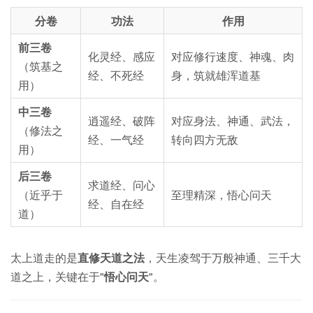
分卷
功法
作用
前三卷
化灵经、感应
对应修行速度、神魂、肉
（筑基之
经、不死经
身，筑就雄浑道基
用）
中三卷
逍遥经、破阵
对应身法、神通、武法，
（修法之
经、一气经
转向四方无敌
用）
后三卷
求道经、问心
（近乎于
至理精深，悟心问天
经、自在经
道）
太上道走的是
直修天道之法
，天生凌驾于万般神通、三千大
道之上，关键在于"
悟心问天
"。