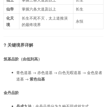
仙帝
掌握六条大道及以上
长生
化天
长生不死不灭，太上道推演
永恒
境
的最终境界
?
关键境界详解
筑基品阶
（由低到高）
青色道基 → 赤色道基 → 白色无暇道基 → 金色皇者
道基 →
紫色仙基
金丹品阶
丹成九法
：金丹品质分为九种不同成就方式