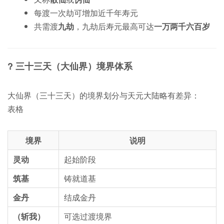
每渡一次劫可增加近千年寿元
共需渡
九劫
，九劫后寿元最高可达
一万两千六百岁
?
三十三天（大仙界）境界体系
大仙界（三十三天）的境界划分与天元大陆略有差异：
表格
境界
说明
灵动
起始阶段
筑基
铸就道基
金丹
结成金丹
（斩我）
可选过渡境界