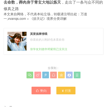
去命数，葬肉身于青玄大地以炼天
，走出了一条与众不同的
修真之路
本文来自网络，不代表本站立场，转载请注明出处：
万道
一,vvanqs.com
»
《掠天记》境界分类详解
莫要搞事情哦
你喜欢的人刚好也未喜欢你
张学友刘德华邓紫琪已没关注
分享到：







赞(
0
)
打赏


上一篇