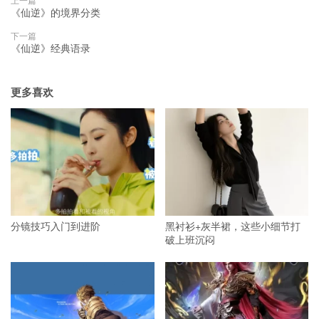
《仙逆》的境界分类
下一篇
《仙逆》经典语录
更多喜欢
分镜技巧入门到进阶
黑衬衫+灰半裙，这些小细节打
破上班沉闷