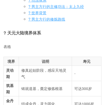
? 功法体系
? 男主方行的主修功法：太上九经
?️ 世界背景
? 男主方行的修炼路线
?
天元大陆境界体系
表格
境界
说明
寿元
灵动
修真起始阶段，感应天地灵
-
期
气
筑基
铸就道基，奠定修炼根基
可达300岁
期
金丹
结成金丹，灵力固化
可达1000岁