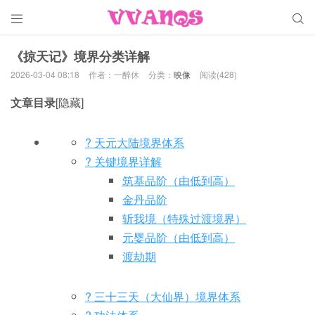


《掠天记》境界分类详解
2026-03-04 08:18
作者：一醉休
分类：
映像
阅读(428)
文章目录
[隐藏]
? 天元大陆境界体系
? 关键境界详解
筑基品阶（由低到高）
金丹品阶
斩我境（特殊过渡境界）
元婴品阶（由低到高）
渡劫期
? 三十三天（大仙界）境界体系