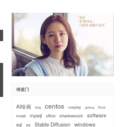
传送门
centos
AI绘画
cosplay
linux
blog
golang
software
mysql
shadowsock
musk
office
windows
Stable Diffusion
sql
ss