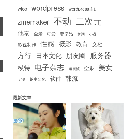
wordpress
wlop
wordpress主题
不动
二次元
zinemaker
他泰
全景
可爱
奢侈品
寒潮
小说
性感
摄影
教育
文档
影视制作
服务器
方行
日本文化
朋友圈
电子杂志
美女
模特
空乘
短视频
韩流
软件
越南文化
艾滋
最新文章