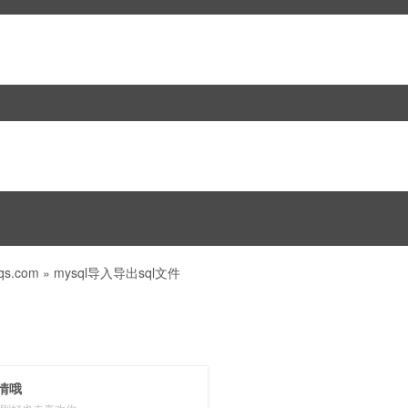
s.com
»
mysql导入导出sql文件
情哦