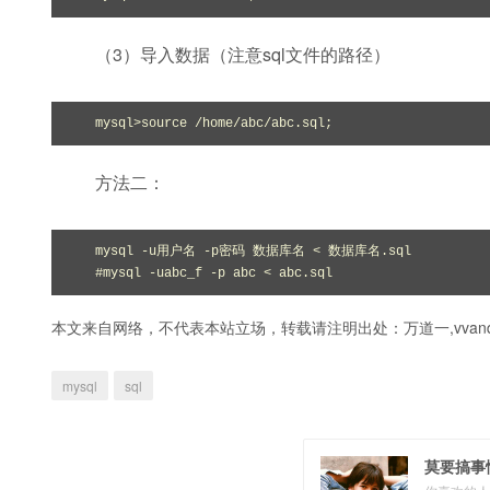
（3）导入数据（注意sql文件的路径）
mysql>source /home/abc/abc.sql;
方法二：
mysql -u用户名 -p密码 数据库名 < 数据库名.sql

#mysql -uabc_f -p abc < abc.sql
本文来自网络，不代表本站立场，转载请注明出处：
万道一,vvanq
mysql
sql
莫要搞事