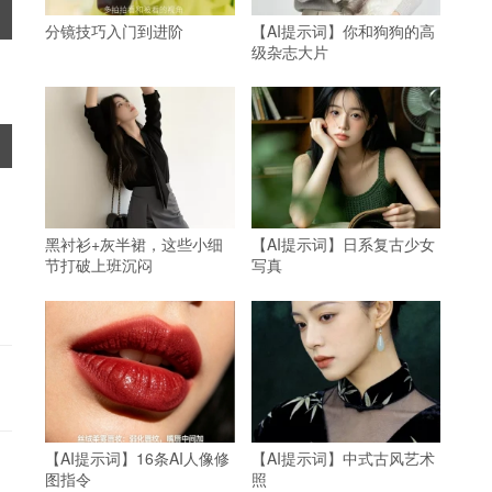
分镜技巧入门到进阶
【AI提示词】你和狗狗的高
级杂志大片
黑衬衫+灰半裙，这些小细
【AI提示词】日系复古少女
节打破上班沉闷
写真
【AI提示词】16条AI人像修
【AI提示词】中式古风艺术
图指令
照