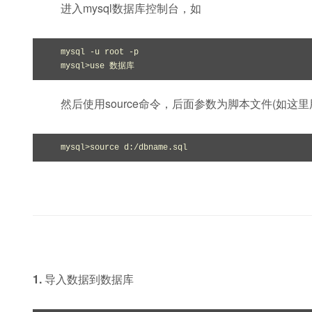
进入mysql数据库控制台，如
mysql -u root -p

mysql>use 数据库
然后使用source命令，后面参数为脚本文件(如这里用到
mysql>source d:/dbname.sql
1.
导入数据到数据库