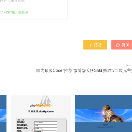
刚好也未喜欢你
华邓紫琪已没关注
打赏
赞(
0
)


下一
国内顶级Coser推荐 微博@夭妖Saki 熊猫tv二次元