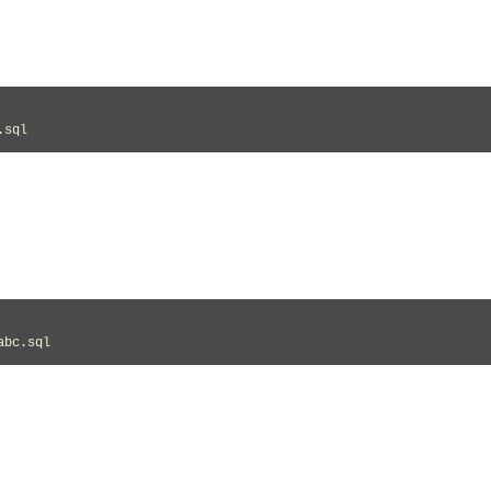
.sql
abc.sql