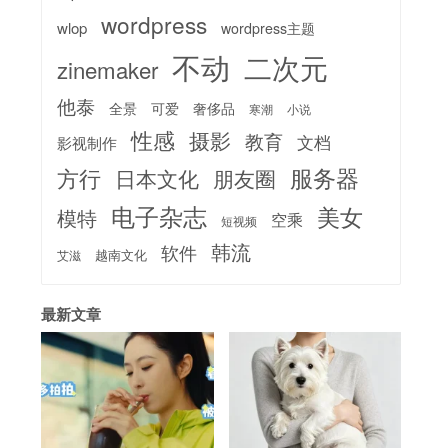
wordpress
wlop
wordpress主题
不动
二次元
zinemaker
他泰
全景
可爱
奢侈品
寒潮
小说
性感
摄影
教育
文档
影视制作
服务器
方行
日本文化
朋友圈
电子杂志
美女
模特
空乘
短视频
韩流
软件
越南文化
艾滋
最新文章