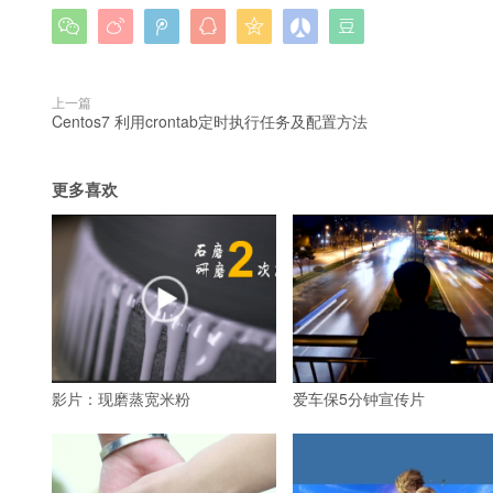







上一篇
Centos7 利用crontab定时执行任务及配置方法
更多喜欢
影片：现磨蒸宽米粉
爱车保5分钟宣传片