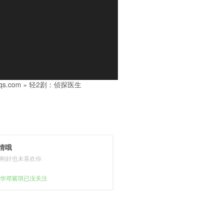
s.com
»
轻2剧：侦探医生
情哦
刚好也未喜欢你
华邓紫琪已没关注