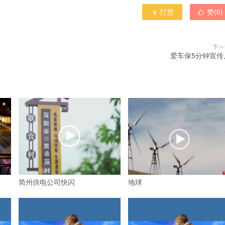
打赏
赞(
0
)


下一
爱车保5分钟宣传
简州供电公司快闪
地球