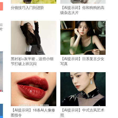
分镜技巧入门到进阶
【AI提示词】你和狗狗的高
级杂志大片
篇
片
黑衬衫+灰半裙，这些小细
【AI提示词】日系复古少女
节打破上班沉闷
写真
【AI提示词】16条AI人像修
【AI提示词】中式古风艺术
图指令
照