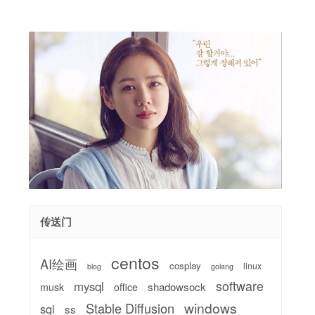
传送门
centos
AI绘画
cosplay
linux
blog
golang
software
mysql
shadowsock
musk
office
windows
Stable Diffusion
sql
ss