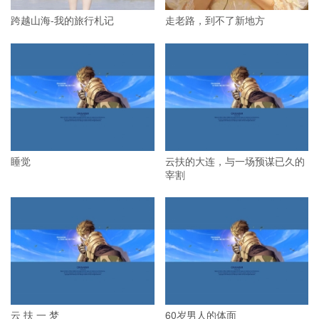
跨越山海-我的旅行札记
走老路，到不了新地方
睡觉
云扶的大连，与一场预谋已久的
宰割
云 扶 一 梦
60岁男人的体面