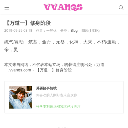


【万道一】修身阶段
2019-09-29 08:18
作者：一醉休
分类：
Blog
阅读(1.93K)
练气/灵动，筑基，金丹，元婴，化神，大乘，不朽/渡劫，
帝，灵
本文来自网络，不代表本站立场，转载请注明出处：
万道
一,vvanqs.com
»
【万道一】修身阶段
莫要搞事情哦
你喜欢的人刚好也未喜欢你
张学友刘德华邓紫琪已没关注