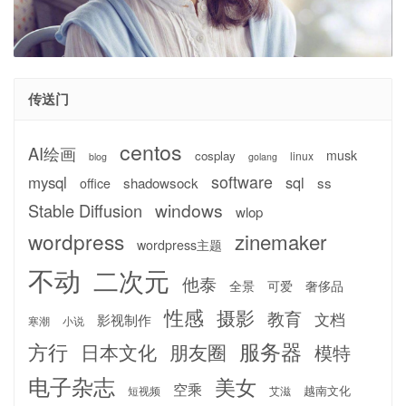
传送门
centos
AI绘画
musk
cosplay
linux
blog
golang
software
mysql
sql
shadowsock
ss
office
windows
Stable Diffusion
wlop
wordpress
zinemaker
wordpress主题
不动
二次元
他泰
全景
可爱
奢侈品
性感
摄影
教育
文档
影视制作
寒潮
小说
服务器
方行
日本文化
朋友圈
模特
电子杂志
美女
空乘
越南文化
短视频
艾滋