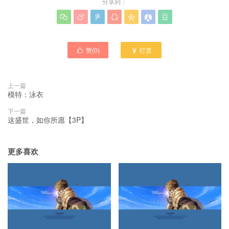
分享到：







赞(
0
)
打赏


上一篇
模特：泳衣
下一篇
这盛世，如你所愿【3P】
更多喜欢