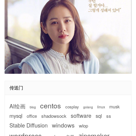
传送门
centos
AI绘画
musk
cosplay
linux
blog
golang
software
mysql
sql
shadowsock
ss
office
windows
Stable Diffusion
wlop
wordpress
zinemaker