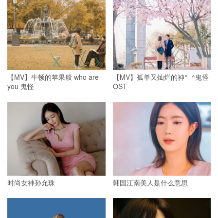
【MV】牛顿的苹果般 who are
【MV】孤单又灿烂的神^_^鬼怪
you 鬼怪
OST
时尚女神孙允珠
韩国江南美人是什么意思