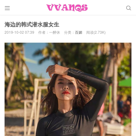


海边的韩式潜水服女生
2019-10-02 07:39
作者：一醉休
分类：
百媚
阅读(2.73K)