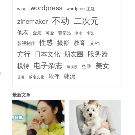
wordpress
wlop
wordpress主题
不动
二次元
zinemaker
他泰
全景
可爱
奢侈品
寒潮
小说
性感
摄影
教育
文档
影视制作
服务器
方行
日本文化
朋友圈
电子杂志
美女
模特
空乘
短视频
长
韩流
软件
越南文化
艾滋
最新文章