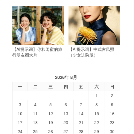
【AI提示词】你和闺蜜的旅
【AI提示词】中式古风照
行朋友圈大片
（少女进阶版）
。
2026年 8月
一
二
三
四
五
六
日
1
2
3
4
5
6
7
8
9
10
11
12
13
14
15
16
17
18
19
20
21
22
23
24
25
26
27
28
29
30