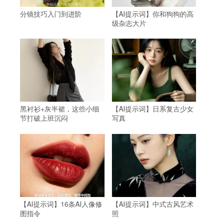
分镜技巧入门到进阶
【AI提示词】你和狗狗的高
级杂志大片
黑衬衫+灰半裙，这些小细
【AI提示词】日系复古少女
节打破上班沉闷
写真
【AI提示词】16条AI人像修
【AI提示词】中式古风艺术
图指令
照