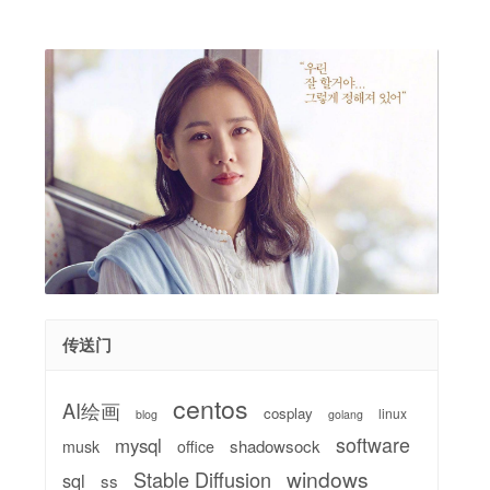
传送门
centos
AI绘画
cosplay
linux
blog
golang
software
mysql
shadowsock
musk
office
windows
Stable Diffusion
sql
ss