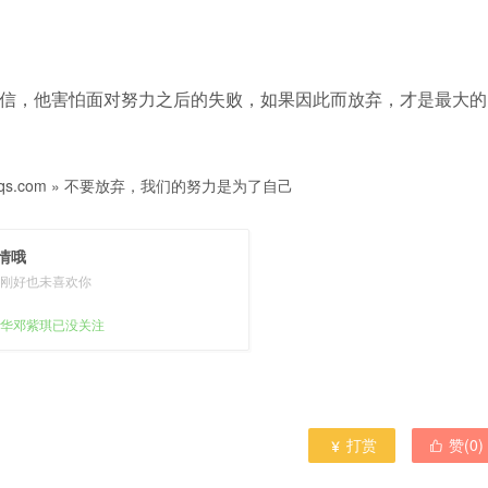
信，他害怕面对努力之后的失败，如果因此而放弃，才是最大的
s.com
»
不要放弃，我们的努力是为了自己
情哦
刚好也未喜欢你
华邓紫琪已没关注
打赏
赞(
0
)

