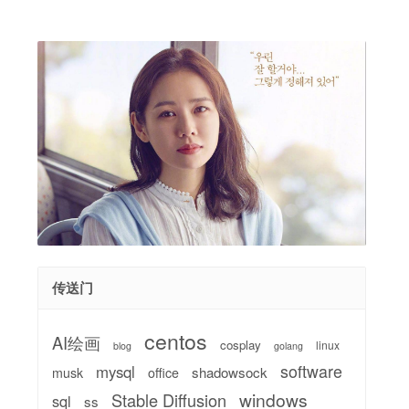
传送门
centos
AI绘画
cosplay
linux
blog
golang
software
mysql
shadowsock
musk
office
windows
Stable Diffusion
sql
ss