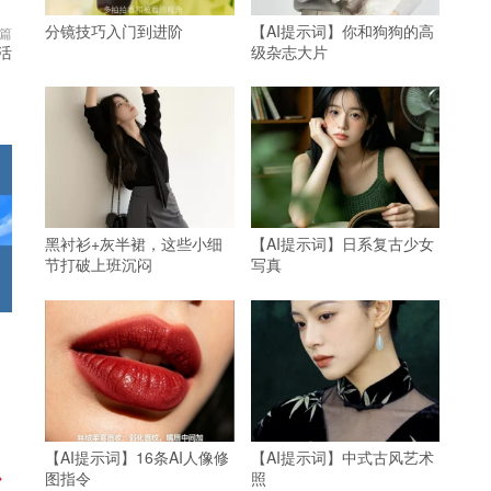
分镜技巧入门到进阶
【AI提示词】你和狗狗的高
篇
级杂志大片
活
黑衬衫+灰半裙，这些小细
【AI提示词】日系复古少女
节打破上班沉闷
写真
【AI提示词】16条AI人像修
【AI提示词】中式古风艺术
图指令
照