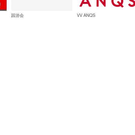
园游会
VV ANQS