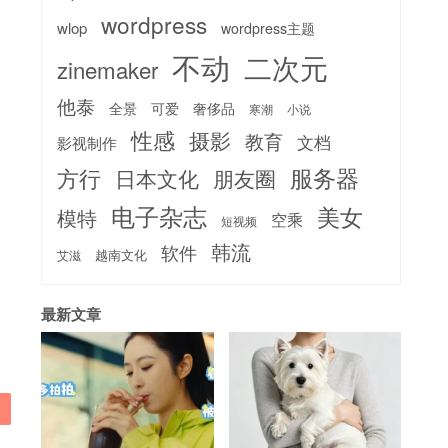
wordpress
wlop
wordpress主题
不动
二次元
zinemaker
他泰
全景
可爱
奢侈品
寒潮
小说
性感
摄影
教育
文档
影视制作
服务器
方行
日本文化
朋友圈
电子杂志
美女
模特
空乘
短视频
韩流
软件
越南文化
艾滋
最新文章