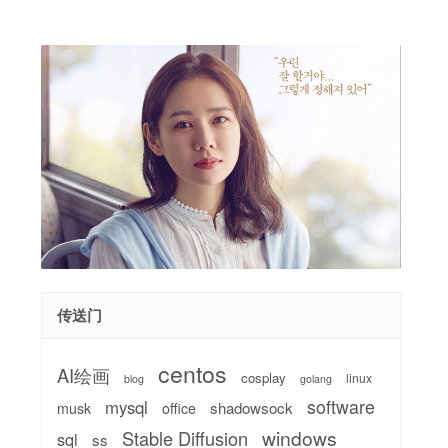
传送门
centos
AI绘画
cosplay
linux
blog
golang
software
mysql
shadowsock
musk
office
windows
Stable Diffusion
sql
ss