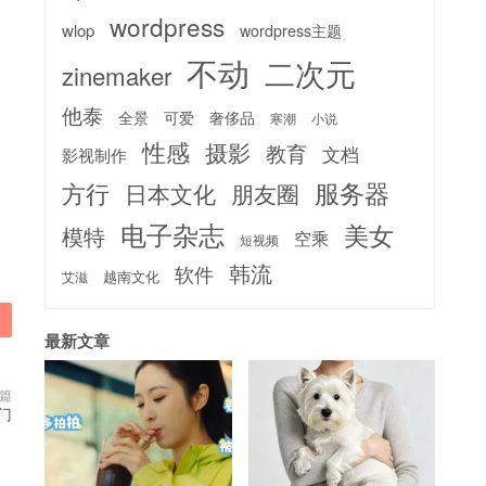
wordpress
wlop
wordpress主题
不动
二次元
zinemaker
他泰
全景
可爱
奢侈品
寒潮
小说
性感
摄影
教育
文档
影视制作
服务器
方行
日本文化
朋友圈
电子杂志
美女
模特
空乘
短视频
韩流
软件
越南文化
艾滋
最新文章
篇
门