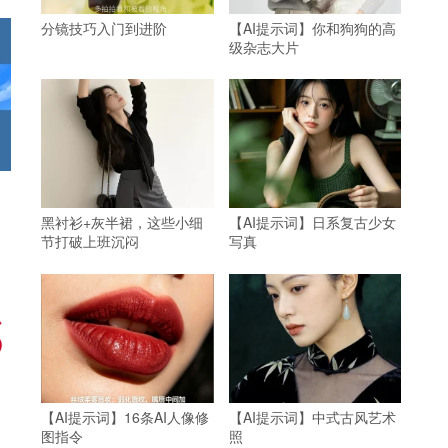
分镜技巧入门到进阶
【AI提示词】你和狗狗的高
级杂志大片
黑衬衫+灰半裙，这些小细
【AI提示词】日系复古少女
节打破上班沉闷
写真
【AI提示词】16条AI人像修
【AI提示词】中式古风艺术
图指令
照