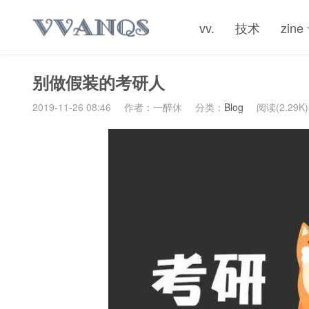
vv.
技术
zine
别做假装的考研人
2019-11-26 08:46
作者：一醉休
分类：
Blog
阅读(2.29K)