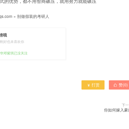
式的优势，都不用智商碾压，就用努力就能碾压
s.com
»
别做假装的考研人
情哦
刚好也未喜欢你
华邓紫琪已没关注
打赏
赞(
0
)


下一
你如何嫁入豪