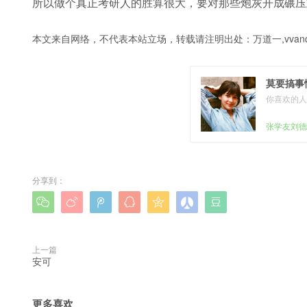
所以做个真正考研人的胜算很大，要对那些炮灰开成碾压
本文来自网络，不代表本站立场，转载请注明出处：
万道一,vvanq
莫要搞事
你喜欢的人
张学友刘德
分享到：







上一篇
安可
更多喜欢