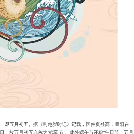
，即五月初五。据《荆楚岁时记》记载，因仲夏登高，顺阳在
，故五月初五亦称为“端阳节”。此外端午节还称“午日节、五月