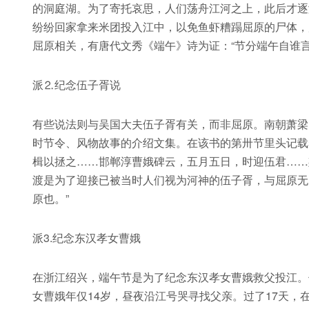
的洞庭湖。为了寄托哀思，人们荡舟江河之上，此后才逐
纷纷回家拿来米团投入江中，以免鱼虾糟蹋屈原的尸体，
屈原相关，有唐代文秀《端午》诗为证：“节分端午自谁
派⒉纪念伍子胥说
有些说法则与吴国大夫伍子胥有关，而非屈原。南朝萧梁
时节令、风物故事的介绍文集。在该书的第卅节里头记载
楫以拯之……邯郸淳曹娥碑云，五月五日，时迎伍君……
渡是为了迎接已被当时人们视为河神的伍子胥，与屈原无
原也。”
派3.纪念东汉孝女曹娥
在浙江绍兴，端午节是为了纪念东汉孝女曹娥救父投江。
女曹娥年仅14岁，昼夜沿江号哭寻找父亲。过了17天