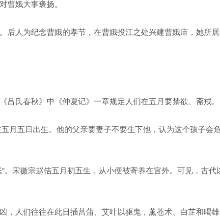
对曹娥大事褒扬。
。后人为纪念曹娥的孝节，在曹娥投江之处兴建曹娥庙，她所居
《吕氏春秋》中《仲夏记》一章规定人们在五月要禁欲、斋戒。
在五月五日出生。他的父亲要妻子不要生下他，认为这个孩子会
恶”。宋徽宗赵佶五月初五生，从小便被寄养在宫外。可见，古代
凶，人们往往在此日插菖蒲、艾叶以驱鬼，薰苍术、白芷和喝雄