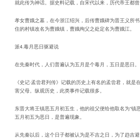
就此传为神话。据史料记载，自宋代以来，历代帝王都曾
孝女曹娥之墓，在今浙江绍兴，后传曹娥碑为晋王义所书
住的村镇改名为曹娥镇，曹娥殉父之处定名为曹娥江。
派4.毒月恶日驱避说
在先秦时代，人们普遍认为五月是个毒月，五日是恶日。
《史记·孟尝君列传》记载的历史上有名的孟尝君，就是
害父母。纵观历史，此类事件记载很多。
东晋大将王镇恶五月初五生，他的祖父便给他取名为“镇
五月初五为恶日，是普遍现象。
从先秦以后，这个日子都被认为是不吉之日，为了趋吉避