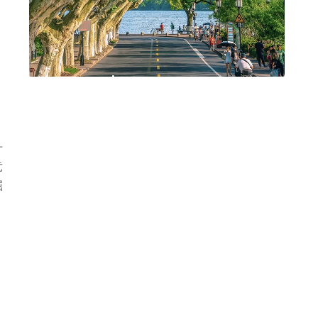
舟
竞
屈
，