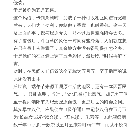
侵袭。
于是被称为五月五祭。
这个风俗，传到周朝时，变成了一种可以相互间进行比赛
后来，人们为了便利，便制做了香囊，也叫香包。这一天
及上面的事，都与屈原无关，只不过后世牵强附会太多。
有了香包后，斗百草的风俗一时间有些冷落，人们就在想
在只有身上带香囊了，其余地方并没有得到保护怎么办。
于是他们的在香囊上穿了五色彩绳，然后晚些时候再解下
害。
这时，在民间人们仍管这个节称为五月五。至于后面的说
原还没有出生。
后世说，端午节来源于屈原生活的地区，还有一本西晋民
气。”。只能说明，当时，当地已盛行此风气。却无力证
至于提到端阳节为纪念屈原而设，更是后世的附会之词。
其实早在汉代，应劭便在《风俗通》中记载汉俗在五月五
为“长命缕”或称“续命缕”、“五色缕”、朱索等，以此驱
数千年中,民间一般都以五月五来称呼端午节，而从不说“