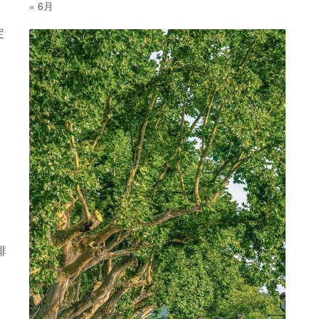
« 6月
定
排