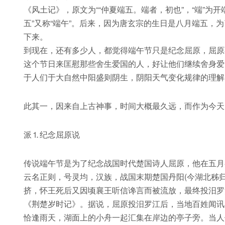
《风土记》，原文为““仲夏端五。端者，初也”，“端”为开
五”又称“端午”。后来，因为唐玄宗的生日是八月端五，为
下来。
到现在，还有多少人，都觉得端午节只是纪念屈原，屈原
这个节日来匡慰那些舍生爱国的人，好让他们继续舍身爱
于人们于大自然中阳盛则阴生，阴阳天气变化规律的理解
此其一，因来自上古神事，时间大概最久远，而作为今天
派⒈纪念屈原说
传说端午节是为了纪念战国时代楚国诗人屈原，他在五月
云名正则，号灵均，汉族，战国末期楚国丹阳(今湖北秭
挤，怀王死后又因顷襄王听信谗言而被流放，最终投汨罗
《荆楚岁时记》。据说，屈原投汨罗江后，当地百姓闻讯
恰逢雨天，湖面上的小舟一起汇集在岸边的亭子旁。当人