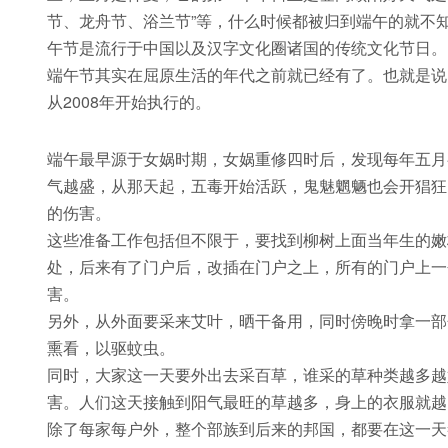
节、龙舟节、浴兰节”等，什么时候都被归到端午的就不
午节是流行于中国以及汉字文化圈诸国的传统文化节日。
端午节其实在屈原生活的年代之前就已经有了。也就是说
从2008年开始执行的。
端午最早源于女娲时期，女娲重修四时后，发现每年五月
气越盛，从那天起，五毒开始活跃，鬼魅魍魉也会开猖狂
的伤害。
这些准备工作包括但不限于，要找到柳树上面当年生的嫩
处，后来有了门户后，改插在门户之上，所有的门户上一
害。
另外，从外面要采来艾叶，晒干备用，同时傍晚时拿一部
熏看，以驱蚊虫。
同时，大家这一天要外出去采百草，谁采的草种类越多越
害。人们这天接触到阳气最旺的草越多，身上的衣服就越
除了每家每户外，整个部族到后来的邦国，都要在这一天