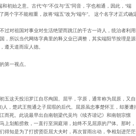
端和初始之意。古代“午”不仅与“五”同音，字也相通，因此，“端
了两个字不能相重，故将“端五”改为“端午”。 这个名字才正式确
不过对祖国对事业对生活绝望而跳江的千古一诗人，统治者利用
国，所以当代网络字典里的释义业已调整，其实端阳节按理是源
，遵天道而应人德。
的第一视点。
初五这天投汨罗江自尽殉国。屈平，字原，通常称为屈原，又自
归)人，楚武王熊通之子屈瑕的后代。屈原虽忠事楚怀王，却屡遭
江而死。此说最早出自南朝梁代吴均《续齐谐记》和南朝宗懔
马上划船捞救，一直行至洞庭湖，始终不见屈原的尸体。那时，
们得知是为了打捞贤臣屈大夫时，再次冒雨出动，争相划进茫茫