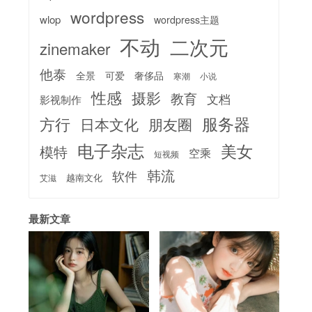
wordpress
wlop
wordpress主题
不动
二次元
zinemaker
他泰
全景
可爱
奢侈品
寒潮
小说
性感
摄影
教育
文档
影视制作
服务器
方行
日本文化
朋友圈
电子杂志
美女
模特
空乘
短视频
韩流
软件
越南文化
艾滋
最新文章