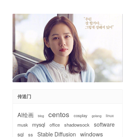
传送门
centos
AI绘画
cosplay
linux
blog
golang
software
mysql
shadowsock
musk
office
windows
Stable Diffusion
sql
ss