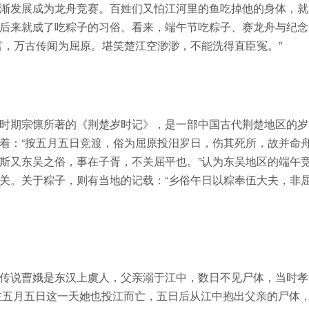
渐发展成为龙舟竞赛。百姓们又怕江河里的鱼吃掉他的身体，就
后来就成了吃粽子的习俗。看来，端午节吃粽子、赛龙舟与纪念
言，万古传闻为屈原。堪笑楚江空渺渺，不能洗得直臣冤。”
时期宗懔所著的《荆楚岁时记》，是一部中国古代荆楚地区的岁
着：“按五月五日竞渡，俗为屈原投汨罗日，伤其死所，故并命
斯又东吴之俗，事在子胥，不关屈平也。”认为东吴地区的端午
关。关于粽子，则有当地的记载：“乡俗午日以粽奉伍大夫，非
传说曹娥是东汉上虞人，父亲溺于江中，数日不见尸体，当时孝
，在五月五日这一天她也投江而亡，五日后从江中抱出父亲的尸体