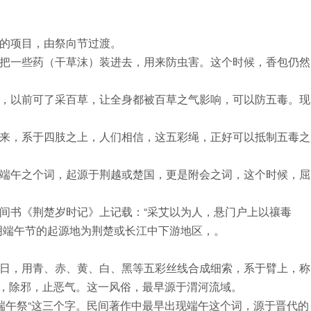
的项目，由祭向节过渡。
把一些药（干草沫）装进去，用来防虫害。这个时候，香包仍然
，以前可了采百草，让全身都被百草之气影响，可以防五毒。现
来，系于四肢之上，人们相信，这五彩绳，正好可以抵制五毒之
端午之个词，起源于荆越或楚国，更是附会之词，这个时候，屈
间书《荆楚岁时记》上记载：“采艾以为人，悬门户上以禳毒
明端午节的起源地为荆楚或长江中下游地区，。
日，用青、赤、黄、白、黑等五彩丝线合成细索，系于臂上，称
瘟病，除邪，止恶气。这一风俗，最早源于渭河流域。
端午祭“这三个字。民间著作中最早出现端午这个词，源于晋代的