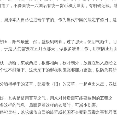
知道了，不像秦统一六国后有统一货币和度量衡，有明确记载。
，屈原本人自己也过端午节的。作为当代中国的法定节假日，是
初五，阳气最盛，然，盛极则转衰，过了那天，便阴气渐生。阴
，于是,人们需要在五月五那天，做很多准备工作，用来防止后
枝，折断，束成两把，根部相向，枝叶朝外，放置在出入必经之
个也不能落下。这天采下的柳枝制鬼驱邪能力更强，以防为其所
分晒得半干的艾草，配着老（旧）的艾草，一起点出火星，四处
好，其实是借用百草之气，用来对付后面可能要遇到的五毒之
多这样的气息，后面穿着这样的衣服时，可减少伤害。
祭祀鬼神，以求保佑自己的族群或邦国不会受到五毒之害和邪魔