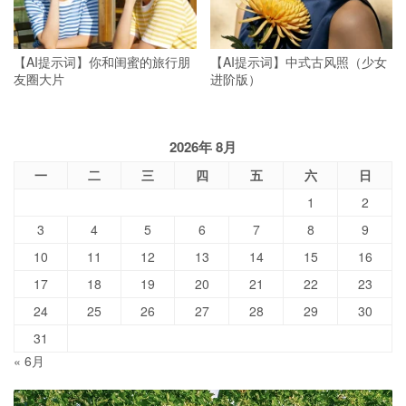
【AI提示词】你和闺蜜的旅行朋
【AI提示词】中式古风照（少女
友圈大片
进阶版）
2026年 8月
一
二
三
四
五
六
日
1
2
3
4
5
6
7
8
9
10
11
12
13
14
15
16
17
18
19
20
21
22
23
24
25
26
27
28
29
30
31
« 6月