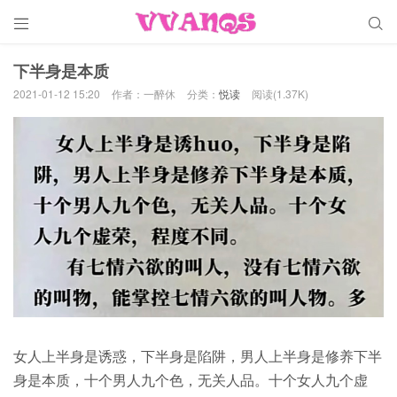


下半身是本质
2021-01-12 15:20
作者：一醉休
分类：
悦读
阅读(1.37K)
女人上半身是诱惑，下半身是陷阱，男人上半身是修养下半
身是本质，十个男人九个色，无关人品。十个女人九个虚