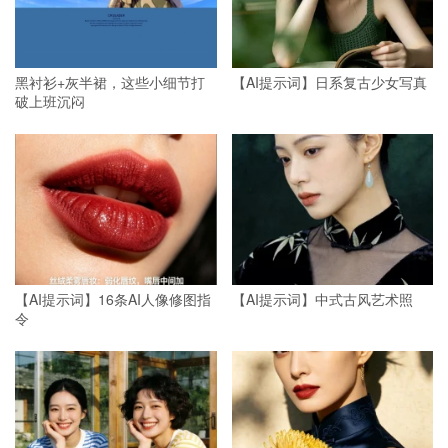
黑衬衫+灰半裙，这些小细节打
【AI提示词】日系复古少女写真
破上班沉闷
【AI提示词】16条AI人像修图指
【AI提示词】中式古风艺术照
令