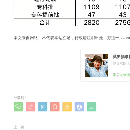
本文来自网络，不代表本站立场，转载请注明出处：
万道一,vvanq
莫要搞事
你喜欢的人
张学友刘德
分享到：







上一篇