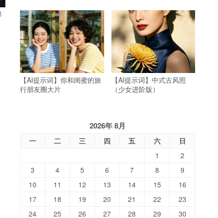
哪
【AI提示词】你和闺蜜的旅
【AI提示词】中式古风照
行朋友圈大片
（少女进阶版）
2026年 8月
一
二
三
四
五
六
日
1
2
3
4
5
6
7
8
9
10
11
12
13
14
15
16
17
18
19
20
21
22
23
24
25
26
27
28
29
30