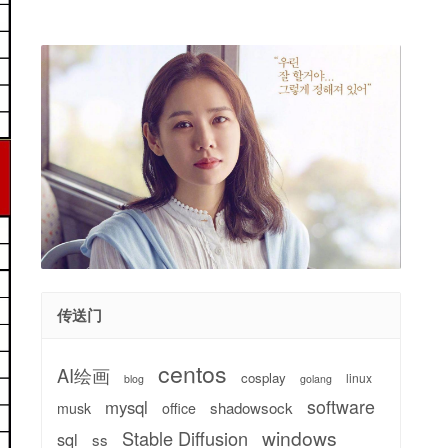
传送门
centos
AI绘画
cosplay
linux
blog
golang
software
mysql
shadowsock
musk
office
windows
Stable Diffusion
sql
ss