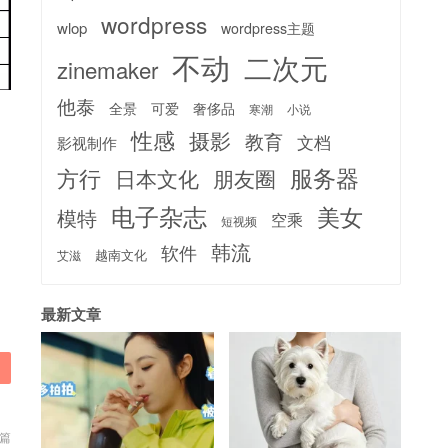
wordpress
wlop
wordpress主题
不动
二次元
zinemaker
他泰
全景
可爱
奢侈品
寒潮
小说
性感
摄影
教育
文档
影视制作
服务器
方行
日本文化
朋友圈
电子杂志
美女
模特
空乘
短视频
韩流
软件
越南文化
艾滋
最新文章
篇