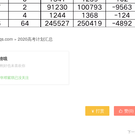
s.com
»
2020高考计划汇总
情哦
刚好也未喜欢你
华邓紫琪已没关注
打赏
赞(
0
)


下一