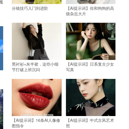
魔
分镜技巧入门到进阶
【AI提示词】你和狗狗的高
级杂志大片
黑衬衫+灰半裙，这些小细
【AI提示词】日系复古少女
节打破上班沉闷
写真
【AI提示词】16条AI人像修
【AI提示词】中式古风艺术
图指令
照