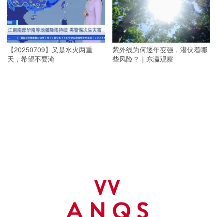
【20250709】又是水火两重
紫外线为何逐年变强，潜伏着哪
天，希望不要淹
些风险？｜东瀛观察