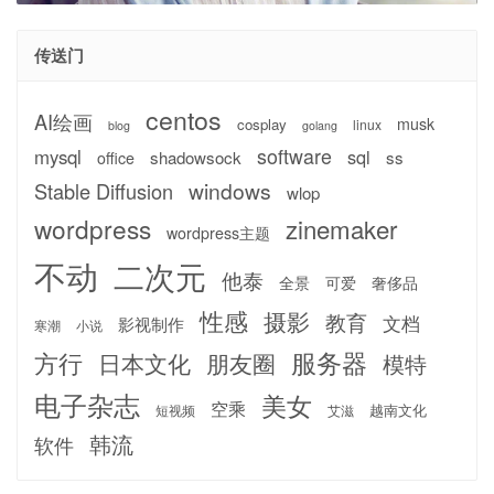
传送门
centos
AI绘画
musk
cosplay
linux
blog
golang
software
mysql
sql
shadowsock
ss
office
windows
Stable Diffusion
wlop
wordpress
zinemaker
wordpress主题
不动
二次元
他泰
全景
可爱
奢侈品
性感
摄影
教育
文档
影视制作
寒潮
小说
服务器
方行
日本文化
朋友圈
模特
电子杂志
美女
空乘
越南文化
短视频
艾滋
韩流
软件