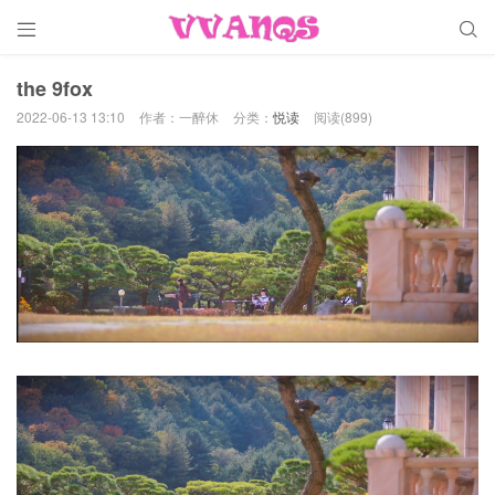


the 9fox
2022-06-13 13:10
作者：一醉休
分类：
悦读
阅读(899)