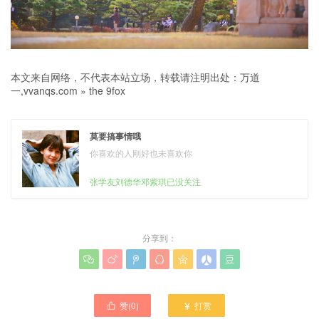
本文来自网络，不代表本站立场，转载请注明出处：
万道
一,vvanqs.com
»
the 9fox
莫要搞事情哦
你喜欢的人刚好也未喜欢你
张学友刘德华邓紫琪已没关注
分享到：







赞(
0
)
打赏

