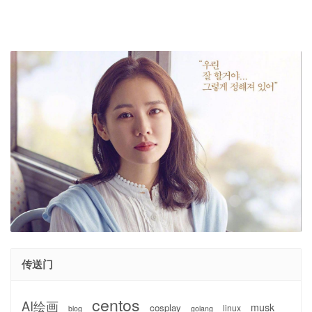
传送门
centos
AI绘画
musk
cosplay
linux
blog
golang