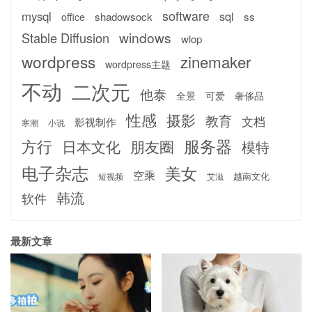
software
mysql
sql
shadowsock
ss
office
windows
Stable Diffusion
wlop
wordpress
zinemaker
wordpress主题
不动
二次元
他泰
全景
可爱
奢侈品
性感
摄影
教育
文档
影视制作
寒潮
小说
服务器
方行
日本文化
朋友圈
模特
电子杂志
美女
空乘
越南文化
短视频
艾滋
韩流
软件
最新文章