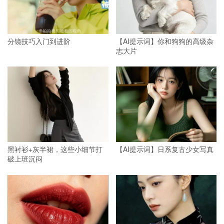
分镜技巧入门到进阶
【AI提示词】你和狗狗的高级杂
志大片
黑衬衫+灰半裙，这些小细节打
【AI提示词】日系复古少女写真
破上班沉闷