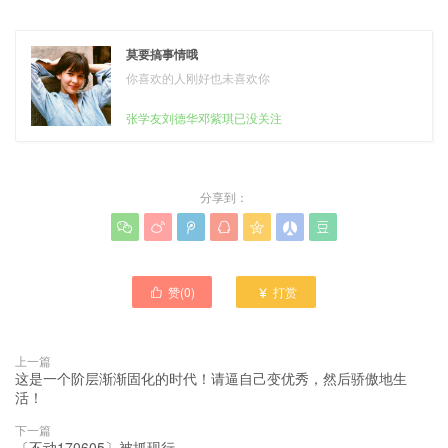
莫要搞事情哦
你喜欢的人刚好也未喜欢你
张学友刘德华邓紫琪已没关注
分享到：







赞(
0
)
打赏


上一篇
这是一个阶层渐渐固化的时代！请逼自己变优秀，然后骄傲地生
活！
下一篇
〔不动170605〕被抓现行