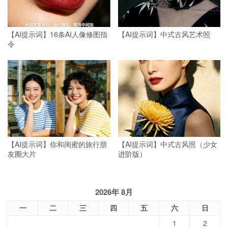
【AI提示词】16条AI人像修图指
【AI提示词】中式古风艺术照
令
【AI提示词】你和闺蜜的旅行朋
【AI提示词】中式古风照（少女
友圈大片
进阶版）
2026年 8月
一
二
三
四
五
六
日
1
2