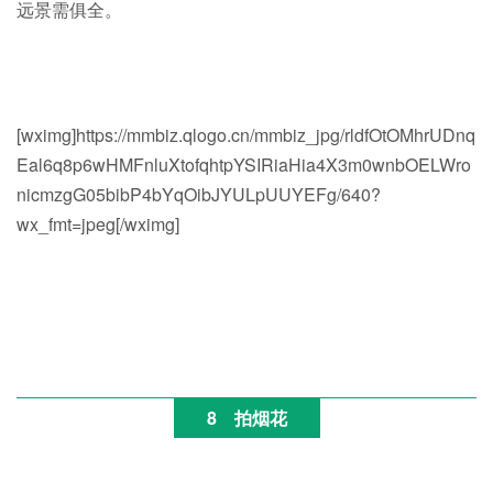
远景需俱全。
[wximg]https://mmbiz.qlogo.cn/mmbiz_jpg/rldfOtOMhrUDnq
Eal6q8p6wHMFnluXtofqhtpYSIRiaHia4X3m0wnbOELWro
nicmzgG05bibP4bYqOibJYULpUUYEFg/640?
wx_fmt=jpeg[/wximg]
8
拍烟花