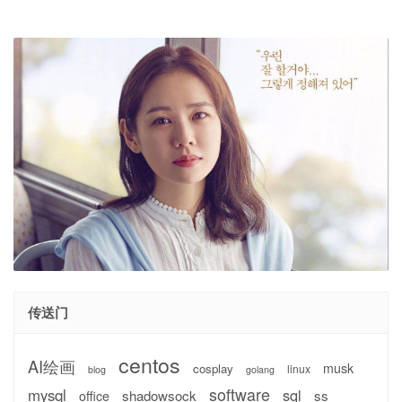
传送门
centos
AI绘画
musk
cosplay
linux
blog
golang
software
mysql
sql
shadowsock
ss
office