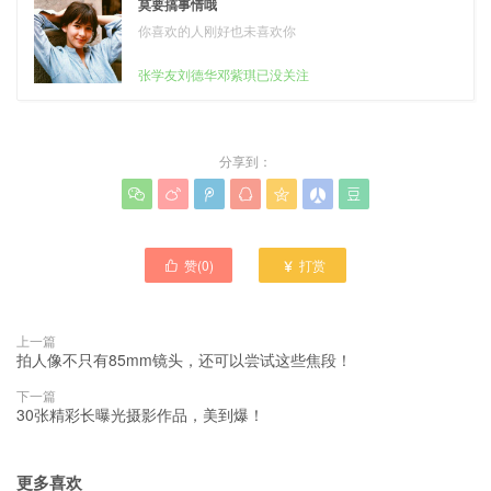
莫要搞事情哦
你喜欢的人刚好也未喜欢你
张学友刘德华邓紫琪已没关注
分享到：







赞(
0
)
打赏


上一篇
拍人像不只有85mm镜头，还可以尝试这些焦段！
下一篇
30张精彩长曝光摄影作品，美到爆！
更多喜欢