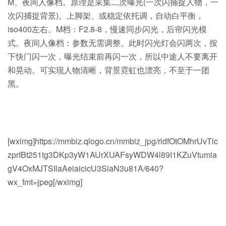
M、夜间人像档。原理是采集二次曝光(一次闪捕捉人物，一
次闪捕捉背景)。上脚架、或稳定依托调，自动白平衡，
iso400左右。M档：F2.8-8，慢速同步闪光，后帘闪光模
式。夜间人像档：参数无需调整。此时闪光灯会闪两次，按
下快门闪一次，曝光结束前再闪一次，所以中途人不要离开
和晃动。可实现人物清晰，背景霓虹也漂亮，不至于一团
黑。
[wximg]https://mmbiz.qlogo.cn/mmbiz_jpg/rldfOtOMhrUvTic
zprIBt251tg3DKp3yW1AUrXUAFsyWDW4l89I1KZuVtumia
gV4OxMJTSIlaAeiaicicU3SiaN3u81A/640?
wx_fmt=jpeg[/wximg]