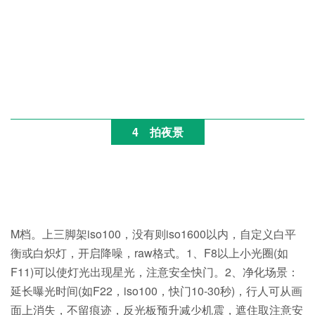
4
拍夜景
M档。上三脚架iso100，没有则iso1600以内，自定义白平
衡或白炽灯，开启降噪，raw格式。1、F8以上小光圈(如
F11)可以使灯光出现星光，注意安全快门。2、净化场景：
延长曝光时间(如F22，iso100，快门10-30秒)，行人可从画
面上消失，不留痕迹，反光板预升减少机震，遮住取注意安