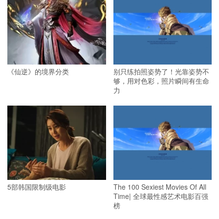
《仙逆》的境界分类
别只练拍照姿势了！光靠姿势不
够，用对色彩，照片瞬间有生命
力
5部韩国限制级电影
The 100 Sexiest Movies Of All
Time| 全球最性感艺术电影百强
榜