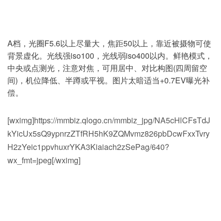
A档，光圈F5.6以上尽量大，焦距50以上，靠近被摄物可使
背景虚化。光线强iso100，光线弱iso400以内。鲜艳模式，
中央或点测光，注意对焦，可用居中、对比构图(四周留空
间)，机位降低、半蹲或平视。图片太暗适当+0.7EV曝光补
偿。
[wximg]https://mmbiz.qlogo.cn/mmbiz_jpg/NA5cHlCFsTdJ
kYicUx5sQ9ypnrzZTfRH5hK9ZQMvmz826pbDcwFxxTvry
H2zYeic1ppvhuxrYKA3Kiaiach2zSePag/640?
wx_fmt=jpeg[/wximg]