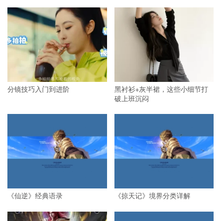
分镜技巧入门到进阶
黑衬衫+灰半裙，这些小细节打
破上班沉闷
《仙逆》经典语录
《掠天记》境界分类详解