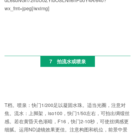
dL6sdNGh72fruUoZYibOSLNll6nPboY4A/640?
wx_fmt=jpeg[/wximg]
7
拍流水或喷泉
T档。喷泉：快门1/200足以凝固水珠。适当光圈，注意对
焦。流水：上脚架，iso100，快门1/50左右，可拍出绸缎丝
感。若在黄昏天色渐暗，F16，快门2-10秒，可使丝绸感更
细腻。运用ND滤镜效果更佳。注意构图和机位，前景中景