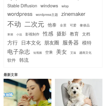
windows
Stable Diffusion
wlop
wordpress
zinemaker
wordpress主题
不动
二次元
他泰
全景
可爱
奢侈品
性感
摄影
教育
文档
影视制作
寒潮
小说
服务器
方行
日本文化
朋友圈
模特
电子杂志
美女
空乘
越南文化
短视频
艾滋
韩流
软件
最新文章