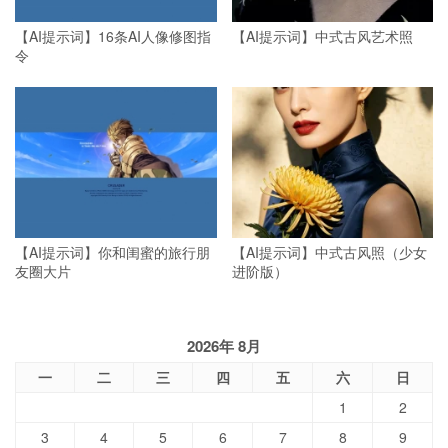
【AI提示词】16条AI人像修图指
【AI提示词】中式古风艺术照
令
【AI提示词】你和闺蜜的旅行朋
【AI提示词】中式古风照（少女
友圈大片
进阶版）
2026年 8月
一
二
三
四
五
六
日
1
2
3
4
5
6
7
8
9