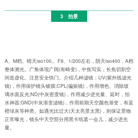
3
拍景
A、M档。晴天iso100,、F8、1/200左右，阴天iso400，A档
整体测光。广角体现广阔(有畸变)，中焦写实，长焦切割空
间造虚化。注意安全快门。介绍几种滤镜：UV(紫外线滤光
镜)，作用保护镜头镀膜;CPL(偏振镜)，作用增色、消除玻
璃水面反光;ND(中灰密度镜)，作用减少进光量、延时，拍
水神器;GND(中灰渐变滤镜)，作用前期天空颜色渐变，有蓝
橙绿灰等种类。如遇光比过大(天太亮景太黑)，则保证景物
正常曝光，镜头中天空部分用黑卡纸遮一会儿，减少进光
量。