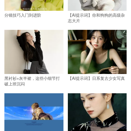
分镜技巧入门到进阶
【AI提示词】你和狗狗的高级杂
志大片
黑衬衫+灰半裙，这些小细节打
【AI提示词】日系复古少女写真
破上班沉闷