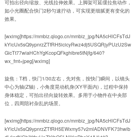
可拍出径向缩放、光线拉伸效果。上脚架可延缓拉焦动作，
如小光圈配合快门2秒匀速拧动，可实现更细腻更有变化的
效果。
[wximg]https://mmbiz.qlogo.cn/mmbiz_jpg/NA5cHlCFsTdJ
kYicUx5sQ9ypnrzZTfRH5icicyRwz4dj5USQRjyPUzU2Sw
GicTt77wiaHChYgKcopQFkghibre5tNjfg/640?
wx_fmt=jpeg[/wximg]
旋焦：T档，快门1/30左右，先对焦，按快门瞬间，以镜头
中心为轴(Z轴)，小角度晃动机身(XY平面内)，过程中保持
身体稳定，可拍出径向旋转效果。多用于小物件在中央部
位，四周陪衬杂乱的场景。
[wximg]https://mmbiz.qlogo.cn/mmbiz_jpg/NA5cHlCFsTdJ
kYicUx5sQ9ypnrzZTfRH5EWxmy57v2mlADNVFK73hwib