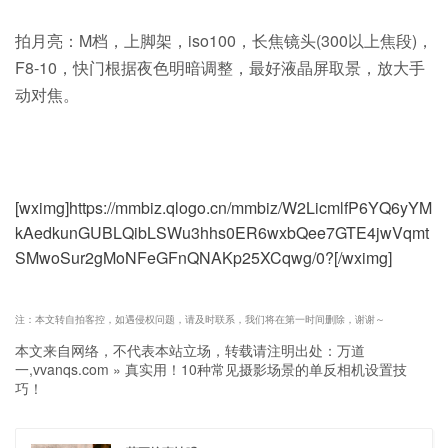
拍月亮：M档，上脚架，iso100，长焦镜头(300以上焦段)，
F8-10，快门根据夜色明暗调整，最好液晶屏取景，放大手
动对焦。
[wximg]https://mmbiz.qlogo.cn/mmbiz/W2LicmlfP6YQ6yYM
kAedkunGUBLQibLSWu3hhs0ER6wxbQee7GTE4jwVqmt
SMwoSur2gMoNFeGFnQNAKp25XCqwg/0?[/wximg]
注：本文转自拍客控，如遇侵权问题，请及时联系，我们将在第一时间删除，谢谢～
本文来自网络，不代表本站立场，转载请注明出处：
万道
一,vvanqs.com
»
真实用！10种常见摄影场景的单反相机设置技
巧！