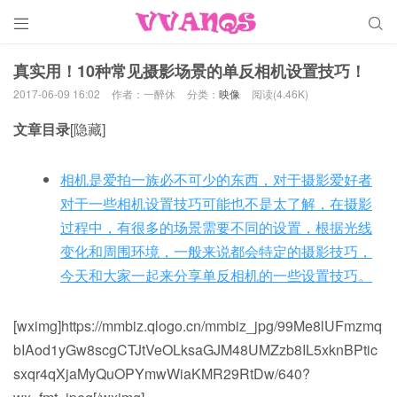


真实用！10种常见摄影场景的单反相机设置技巧！
2017-06-09 16:02
作者：一醉休
分类：
映像
阅读(4.46K)
文章目录
[隐藏]
相机是爱拍一族必不可少的东西，对于摄影爱好者
对于一些相机设置技巧可能也不是太了解，在摄影
过程中，有很多的场景需要不同的设置，根据光线
变化和周围环境，一般来说都会特定的摄影技巧，
今天和大家一起来分享单反相机的一些设置技巧。
[wximg]https://mmbiz.qlogo.cn/mmbiz_jpg/99Me8lUFmzmq
bIAod1yGw8scgCTJtVeOLksaGJM48UMZzb8IL5xknBPtic
sxqr4qXjaMyQuOPYmwWiaKMR29RtDw/640?