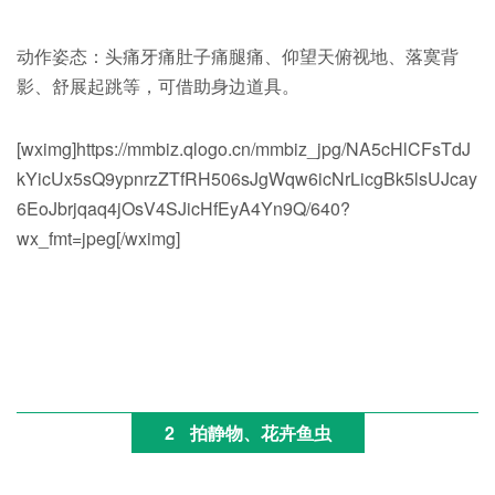
动作姿态：头痛牙痛肚子痛腿痛、仰望天俯视地、落寞背
影、舒展起跳等，可借助身边道具。
[wximg]https://mmbiz.qlogo.cn/mmbiz_jpg/NA5cHlCFsTdJ
kYicUx5sQ9ypnrzZTfRH506sJgWqw6icNrLicgBk5lsUJcay
6EoJbrjqaq4jOsV4SJicHfEyA4Yn9Q/640?
wx_fmt=jpeg[/wximg]
2
拍静物、花卉鱼虫