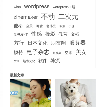
wordpress
wlop
wordpress主题
不动
二次元
zinemaker
他泰
全景
可爱
奢侈品
寒潮
小说
性感
摄影
教育
文档
影视制作
服务器
方行
日本文化
朋友圈
电子杂志
美女
模特
空乘
短视频
韩流
软件
越南文化
艾滋
最新文章