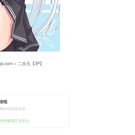
s.com
»
二次元【3P】
情哦
刚好也未喜欢你
华邓紫琪已没关注