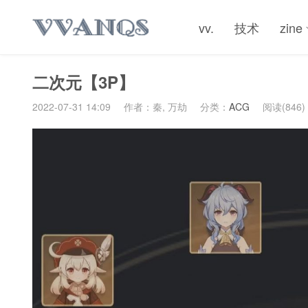
vv.
技术
zine
二次元【3P】
2022-07-31 14:09
作者：秦, 万劫
分类：
ACG
阅读(846)