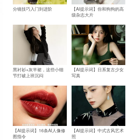
分镜技巧入门到进阶
【AI提示词】你和狗狗的高
级杂志大片
黑衬衫+灰半裙，这些小细
【AI提示词】日系复古少女
节打破上班沉闷
写真
【AI提示词】16条AI人像修
【AI提示词】中式古风艺术
图指令
照