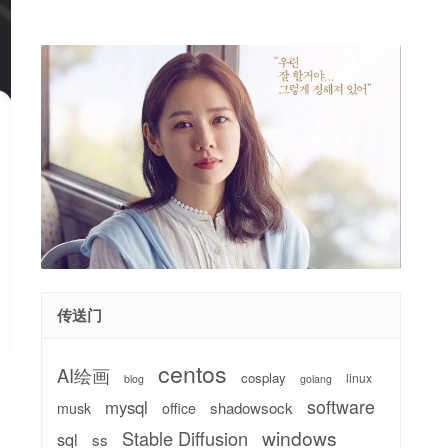
传送门
centos
AI绘画
cosplay
linux
blog
golang
software
mysql
shadowsock
musk
office
windows
Stable Diffusion
sql
ss