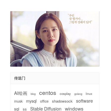
传送门
centos
AI绘画
cosplay
linux
blog
golang
software
mysql
shadowsock
musk
office
windows
Stable Diffusion
sql
ss