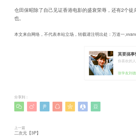
仓田保昭除了自己见证香港电影的盛衰荣辱，还有2个徒
也。
本文来自网络，不代表本站立场，转载请注明出处：
万道一,vvanq
莫要搞事
你喜欢的人
张学友刘德
分享到：







上一篇
二次元【3P】