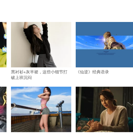
黑衬衫+灰半裙，这些小细节打
《仙逆》经典语录
破上班沉闷