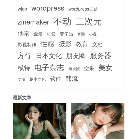
wordpress
wlop
wordpress主题
不动
二次元
zinemaker
他泰
全景
可爱
奢侈品
寒潮
小说
性感
摄影
教育
文档
影视制作
服务器
方行
日本文化
朋友圈
电子杂志
美女
模特
空乘
短视频
韩流
软件
越南文化
艾滋
最新文章