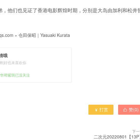
弟，他们也见证了香港电影辉煌时期，分别是大岛由加利和松井
s.com
»
仓田保昭｜Yasuaki Kurata
情哦
刚好也未喜欢你
华邓紫琪已没关注
打赏
赞(
0
)


下一
二次元20220801【13