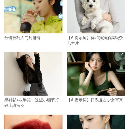
分镜技巧入门到进阶
【AI提示词】你和狗狗的高级杂
志大片
黑衬衫+灰半裙，这些小细节打
【AI提示词】日系复古少女写真
破上班沉闷