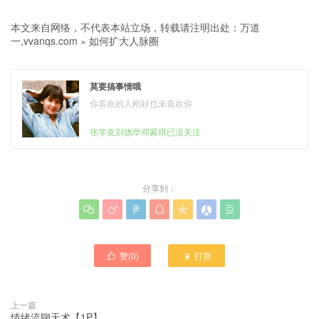
本文来自网络，不代表本站立场，转载请注明出处：
万道
一,vvanqs.com
»
如何扩大人脉圈
莫要搞事情哦
你喜欢的人刚好也未喜欢你
张学友刘德华邓紫琪已没关注
分享到：







赞(
0
)
打赏


上一篇
情绪流聊天术【1P】