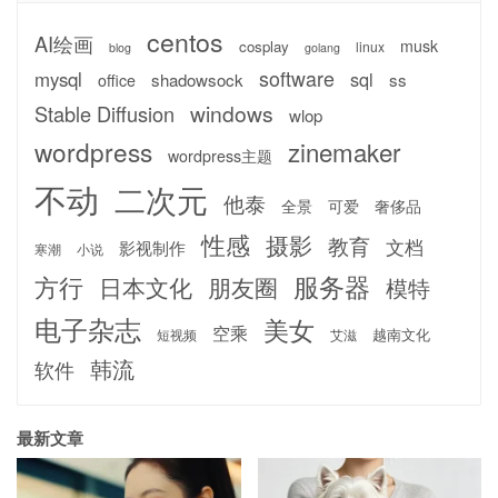
centos
AI绘画
musk
cosplay
linux
blog
golang
software
mysql
sql
shadowsock
ss
office
windows
Stable Diffusion
wlop
wordpress
zinemaker
wordpress主题
不动
二次元
他泰
全景
可爱
奢侈品
性感
摄影
教育
文档
影视制作
寒潮
小说
服务器
方行
日本文化
朋友圈
模特
电子杂志
美女
空乘
越南文化
短视频
艾滋
韩流
软件
最新文章