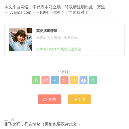
本文来自网络，不代表本站立场，转载请注明出处：
万道
一,vvanqs.com
»
王阳明：你对了，世界就对了
莫要搞事情哦
你喜欢的人刚好也未喜欢你
张学友刘德华邓紫琪已没关注
分享到：







赞(
0
)
打赏


上一篇
张飞之死，死在情绪（再忙也要深读此文 ）