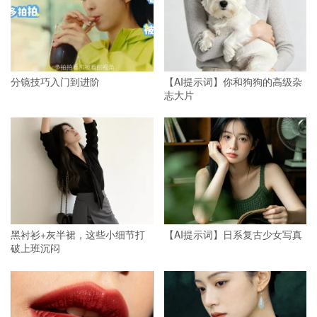
分镜技巧入门到进阶
【AI提示词】你和狗狗的高级杂
志大片
黑衬衫+灰半裙，这些小细节打
【AI提示词】日系复古少女写真
破上班沉闷