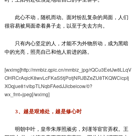
此心不动，随机而动。面对纷乱复杂的局面，人们
很容易被局面牵着鼻子走，以至于失去方向。
只有内心坚定的人，才能不为外物所动，成为黑暗
中的光亮，照亮自己和他人前进的路。
[wximg]http://mmbiz.qpic.cn/mmbiz_jpg/rQCu3EetJw8LLqV
OHRCrAqicK8wvLcFKaS5tjPotjNRJBZeZU8TKQWCicpIj
XOqjue81vibpTLNqbFAedJJicbeicow/0?
wx_fmt=jpeg[/wximg]
3、越是艰难处，越是修心时
明朝中叶，皇帝朱厚照顽劣，刘谨等宦官弄权。王