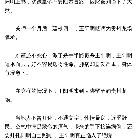
阳明上书，劝谏皇帝不要阻塞言路，因此被刘谨下了大
狱。
关押一个月后，廷杖四十，王阳明贬谪为贵州龙场
驿丞。
刘谨还不死心，派了杀手半路截杀王阳明，王阳明
遁水而去，好不容易逃得性命。肺病却愈发严重，身体
每况愈下。
在这样的情况下，王阳明来到人迹罕至的贵州龙
场。
当地人不曾开化，不通文字，性情暴戾，近乎野
民。空气中满是致命的瘴气，带来的手下接连病倒，还
要拜托阳明自己照顾， 王阳明真正陷入了绝境，