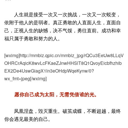
人生就是接受一次又一次挑战，一次又一次蜕变，
依附于他人的是弱者。真正勇敢的人直面人生，直面自
己，正视人生的缺憾，决不气馁，勇往直前。成功和幸
福只属于勇敢和努力的人。
[wximg]http://mmbiz.qpic.cn/mmbiz_jpg/rQCu3EetJw8LLqV
OHRCrAqicK8wvLcFKaeZJnwHHSlT8Q1QvoyEicbfhzhib
EX2De4UswGiagX1ln3eOHdpWqeKynw/0?
wx_fmt=jpeg[/wximg]
愿你自己成为太阳，无需凭借谁的光。
凤凰涅盘，毁灭重生。破茧成蝶，不断超越，最终
你会遇见最美的自己。