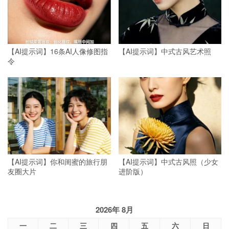
【AI提示词】16条AI人像修图指
【AI提示词】中式古风艺术照
令
【AI提示词】你和闺蜜的旅行朋
【AI提示词】中式古风照（少女
友圈大片
进阶版）
2026年 8月
一
二
三
四
五
六
日