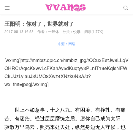


王阳明：你对了，世界就对了
2017-08-13 16:58
作者：一醉休
分类：
悦读
阅读(1.77K)
来源：网络
[wximg]http://mmbiz.qpic.cn/mmbiz_jpg/rQCu3EetJw8LLqV
OHRCrAqicK8wvLcFKahAy5dKuqtyy3PLnIT19eKqIsNFW
CkUJzLyiauJ3UMO8Xwz4XNzk0N3A/0?
wx_fmt=jpeg[/wximg]
世上不如意事，十之八九。有困境、有挣扎、有痛
苦、有迷茫。经过层层磨练之后。愿你自己成为太阳，
驱散万里乌云，照亮来处去处，纵然身边无人守候，也