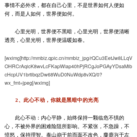
事情不必外求，都在自己心里，不是世界如何人便如
何，而是人如何，世界便如何。
心里光明，世界便不黑暗，心里光明，世界便清晰
透亮，心里光明，世界便温暖如春。
[wximg]http://mmbiz.qpic.cn/mmbiz_jpg/rQCu3EetJw8LLqV
OHRCrAqicK8wvLcFKapWiap40hPjRCgJoPGAyYDsaMib
cHcpUV1brtibqzDw68WuD0NuWdp8vXQ/0?
wx_fmt=jpeg[/wximg]
2、此心不动，你就是黑暗中的光亮
此心不动：内心平静，始终保持一颗临危不惧的
心，不被外界的困难险阻所影响。不紧张，不急躁，不
愤怒，保持理智。泰山崩于前而面不改色，麋鹿兴于左