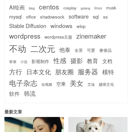
centos
AI绘画
musk
cosplay
linux
blog
golang
software
mysql
sql
shadowsock
ss
office
windows
Stable Diffusion
wlop
wordpress
zinemaker
wordpress主题
不动
二次元
他泰
全景
可爱
奢侈品
性感
摄影
教育
文档
影视制作
寒潮
小说
服务器
方行
日本文化
朋友圈
模特
电子杂志
美女
空乘
越南文化
短视频
艾滋
韩流
软件
最新文章