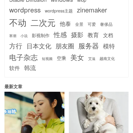
wordpress
zinemaker
wordpress主题
不动
二次元
他泰
全景
可爱
奢侈品
性感
摄影
教育
文档
影视制作
寒潮
小说
服务器
方行
日本文化
朋友圈
模特
电子杂志
美女
空乘
越南文化
短视频
艾滋
韩流
软件
最新文章