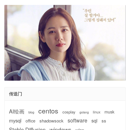
传送门
centos
AI绘画
musk
cosplay
linux
blog
golang
software
mysql
sql
shadowsock
ss
office
windows
Stable Diffusion
wlop