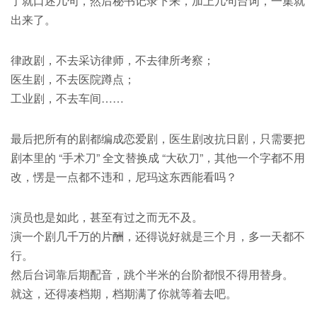
了就口述几句，然后秘书记录下来，加上几句台词，一集就
出来了。
律政剧，不去采访律师，不去律所考察；
医生剧，不去医院蹲点；
工业剧，不去车间……
最后把所有的剧都编成恋爱剧，医生剧改抗日剧，只需要把
剧本里的 “手术刀” 全文替换成 “大砍刀”，其他一个字都不用
改，愣是一点都不违和，尼玛这东西能看吗？
演员也是如此，甚至有过之而无不及。
演一个剧几千万的片酬，还得说好就是三个月，多一天都不
行。
然后台词靠后期配音，跳个半米的台阶都恨不得用替身。
就这，还得凑档期，档期满了你就等着去吧。