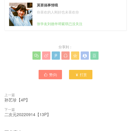
莫要搞事情哦
你喜欢的人刚好也未喜欢你
张学友刘德华邓紫琪已没关注
分享到：







赞(
0
)
打赏


上一篇
孙艺珍【4P】
下一篇
二次元20220914【13P】