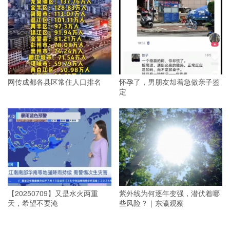
网传成都各县区常住人口排名
怀孕了，男朋友却着急做亲子鉴
定
【20250709】又是水火两重
紫外线为何逐年变强，潜伏着哪
天，希望不要淹
些风险？｜东瀛观察