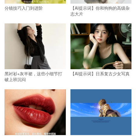
分镜技巧入门到进阶
【AI提示词】你和狗狗的高级杂
志大片
黑衬衫+灰半裙，这些小细节打
【AI提示词】日系复古少女写真
破上班沉闷