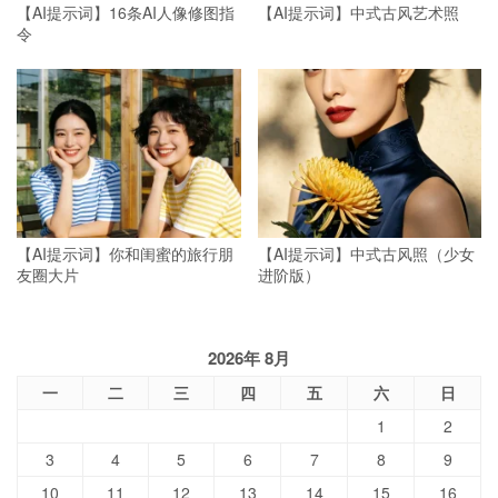
【AI提示词】16条AI人像修图指
【AI提示词】中式古风艺术照
令
【AI提示词】你和闺蜜的旅行朋
【AI提示词】中式古风照（少女
友圈大片
进阶版）
2026年 8月
一
二
三
四
五
六
日
1
2
3
4
5
6
7
8
9
10
11
12
13
14
15
16