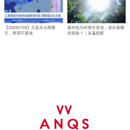
【20250709】又是水火两重
紫外线为何逐年变强，潜伏着哪
天，希望不要淹
些风险？｜东瀛观察