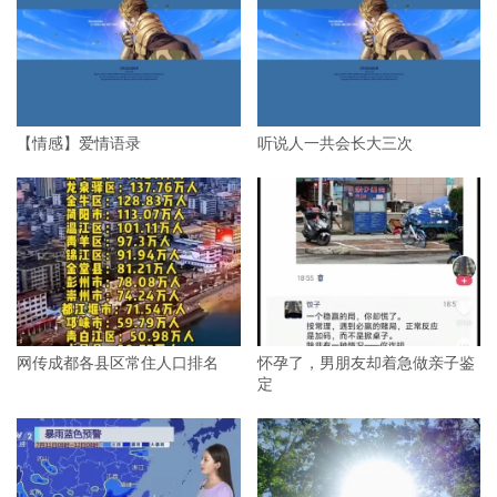
【情感】爱情语录
听说人一共会长大三次
网传成都各县区常住人口排名
怀孕了，男朋友却着急做亲子鉴
定