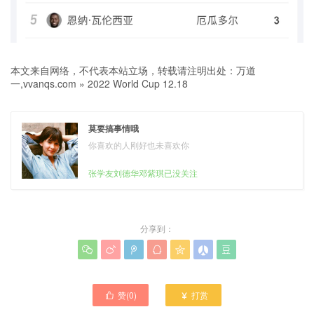
本文来自网络，不代表本站立场，转载请注明出处：
万道
一,vvanqs.com
»
2022 World Cup 12.18
莫要搞事情哦
你喜欢的人刚好也未喜欢你
张学友刘德华邓紫琪已没关注
分享到：







赞(
0
)
打赏

