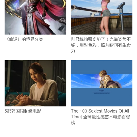
《仙逆》的境界分类
别只练拍照姿势了！光靠姿势不
够，用对色彩，照片瞬间有生命
力
5部韩国限制级电影
The 100 Sexiest Movies Of All
Time| 全球最性感艺术电影百强
榜