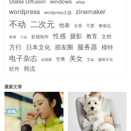
windows
Stable Diffusion
wlop
wordpress
zinemaker
wordpress主题
不动
二次元
他泰
全景
可爱
奢侈品
性感
摄影
教育
文档
影视制作
寒潮
小说
服务器
方行
日本文化
朋友圈
模特
电子杂志
美女
空乘
越南文化
短视频
艾滋
韩流
软件
最新文章