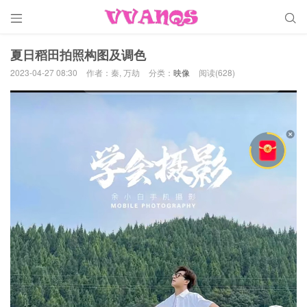


夏日稻田拍照构图及调色
2023-04-27 08:30
作者：秦, 万劫
分类：
映像
阅读(628)