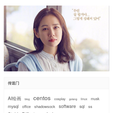
传送门
centos
AI绘画
musk
cosplay
linux
blog
golang
software
mysql
sql
shadowsock
ss
office