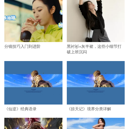
分镜技巧入门到进阶
黑衬衫+灰半裙，这些小细节打
破上班沉闷
《仙逆》经典语录
《掠天记》境界分类详解