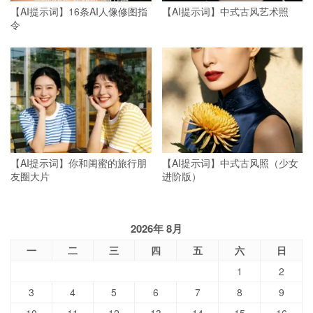
【AI提示词】16条AI人像修图指
【AI提示词】中式古风艺术照
令
【AI提示词】你和闺蜜的旅行朋
【AI提示词】中式古风照（少女
友圈大片
进阶版）
2026年 8月
一
二
三
四
五
六
日
1
2
3
4
5
6
7
8
9