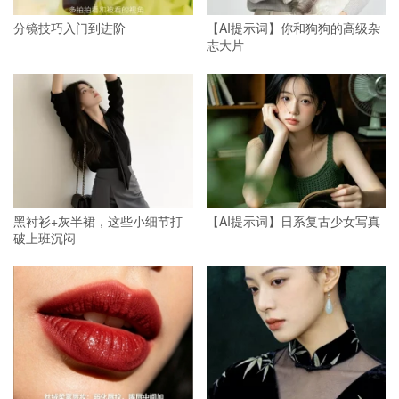
分镜技巧入门到进阶
【AI提示词】你和狗狗的高级杂
志大片
黑衬衫+灰半裙，这些小细节打
【AI提示词】日系复古少女写真
破上班沉闷