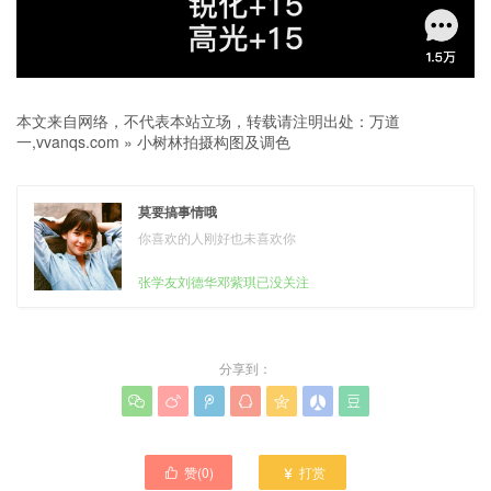
本文来自网络，不代表本站立场，转载请注明出处：
万道
一,vvanqs.com
»
小树林拍摄构图及调色
莫要搞事情哦
你喜欢的人刚好也未喜欢你
张学友刘德华邓紫琪已没关注
分享到：







赞(
0
)
打赏

