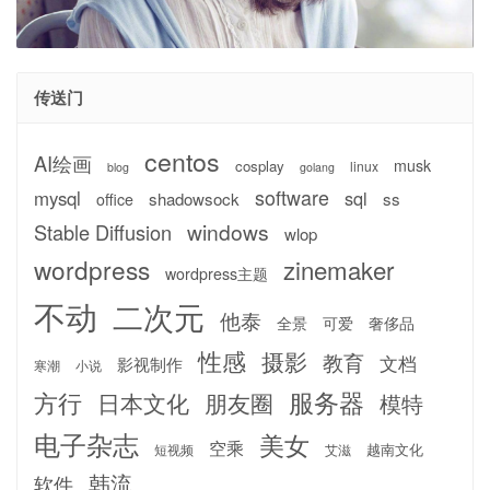
传送门
centos
AI绘画
musk
cosplay
linux
blog
golang
software
mysql
sql
shadowsock
ss
office
windows
Stable Diffusion
wlop
wordpress
zinemaker
wordpress主题
不动
二次元
他泰
全景
可爱
奢侈品
性感
摄影
教育
文档
影视制作
寒潮
小说
服务器
方行
日本文化
朋友圈
模特
电子杂志
美女
空乘
越南文化
短视频
艾滋
韩流
软件