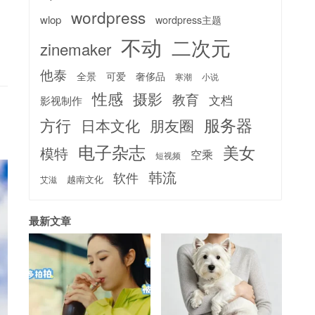
wordpress
wlop
wordpress主题
不动
二次元
zinemaker
他泰
全景
可爱
奢侈品
寒潮
小说
性感
摄影
教育
文档
影视制作
服务器
方行
日本文化
朋友圈
电子杂志
美女
模特
空乘
短视频
韩流
软件
越南文化
艾滋
最新文章