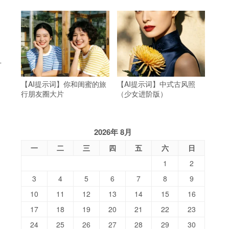
对
【AI提示词】你和闺蜜的旅
【AI提示词】中式古风照
行朋友圈大片
（少女进阶版）
2026年 8月
一
二
三
四
五
六
日
1
2
3
4
5
6
7
8
9
10
11
12
13
14
15
16
17
18
19
20
21
22
23
24
25
26
27
28
29
30