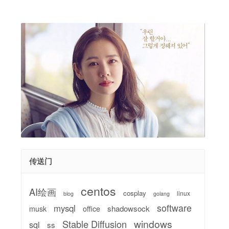
传送门
centos
AI绘画
cosplay
linux
blog
golang
software
mysql
shadowsock
musk
office
windows
Stable Diffusion
sql
ss