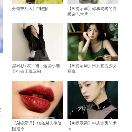
分镜技巧入门到进阶
【AI提示词】你和狗狗的高
级杂志大片
黑衬衫+灰半裙，这些小细
【AI提示词】日系复古少女
节打破上班沉闷
写真
的
析
【AI提示词】16条AI人像修
【AI提示词】中式古风艺术
图指令
照