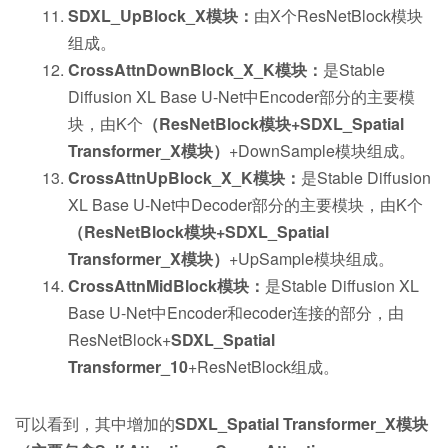
SDXL_UpBlock_X模块：
由X个ResNetBlock模块
组成。
CrossAttnDownBlock_X_K模块：
是Stable
Diffusion XL Base U-Net中Encoder部分的主要模
块，由K个
（ResNetBlock模块+SDXL_Spatial
Transformer_X模块）
+DownSample模块组成。
CrossAttnUpBlock_X_K模块：
是Stable Diffusion
XL Base U-Net中Decoder部分的主要模块，由K个
（ResNetBlock模块+SDXL_Spatial
Transformer_X模块）
+UpSample模块组成。
CrossAttnMidBlock模块：
是Stable Diffusion XL
Base U-Net中Encoder和ecoder连接的部分，由
ResNetBlock+
SDXL_Spatial
Transformer_10
+ResNetBlock组成。
可以看到，其中增加的
SDXL_Spatial Transformer_X模块