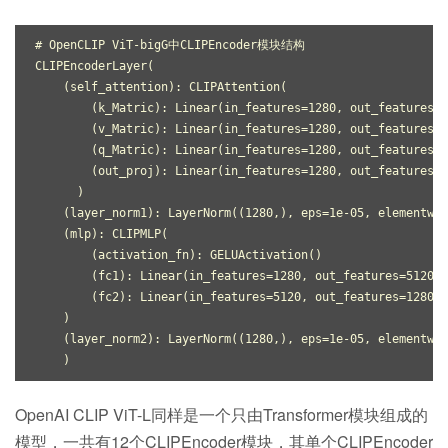
# OpenCLIP ViT-bigG中CLIPEncoder模块结构
CLIPEncoderLayer
(
(
self_attention
):
CLIPAttention
(
(
k_Matric
):
Linear
(
in_features
=
1280
,
out_features
=
1
(
v_Matric
):
Linear
(
in_features
=
1280
,
out_features
=
1
(
q_Matric
):
Linear
(
in_features
=
1280
,
out_features
=
1
(
out_proj
):
Linear
(
in_features
=
1280
,
out_features
=
1
)
(
layer_norm1
):
LayerNorm
((
1280
,),
eps
=
1e-05
,
elementwis
(
mlp
):
CLIPMLP
(
(
activation_fn
):
GELUActivation
()
(
fc1
):
Linear
(
in_features
=
1280
,
out_features
=
5120
,
(
fc2
):
Linear
(
in_features
=
5120
,
out_features
=
1280
,
)
(
layer_norm2
):
LayerNorm
((
1280
,),
eps
=
1e-05
,
elementwis
)
OpenAI CLIP ViT-L同样是一个只由Transformer模块组成的
模型，一共有12个CLIPEncoder模块，其单个CLIPEncoder