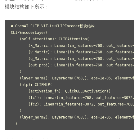
模块结构如下所示：
# OpenAI CLIP ViT-L中CLIPEncoder模块结构
CLIPEncoderLayer
(
(
self_attention
):
CLIPAttention
(
(
k_Matric
):
Linear
(
in_features
=
768
,
out_features
=
76
(
v_Matric
):
Linear
(
in_features
=
768
,
out_features
=
76
(
q_Matric
):
Linear
(
in_features
=
768
,
out_features
=
76
(
out_proj
):
Linear
(
in_features
=
768
,
out_features
=
76
)
(
layer_norm1
):
LayerNorm
((
768
,),
eps
=
1e-05
,
elementwise
(
mlp
):
CLIPMLP
(
(
activation_fn
):
QuickGELUActivation
()
(
fc1
):
Linear
(
in_features
=
768
,
out_features
=
3072
,
b
(
fc2
):
Linear
(
in_features
=
3072
,
out_features
=
768
,
b
)
(
layer_norm2
):
LayerNorm
((
768
,),
eps
=
1e-05
,
elementwise
)