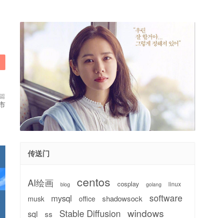
篇
市
传送门
centos
AI绘画
cosplay
linux
blog
golang
software
mysql
shadowsock
musk
office
windows
Stable Diffusion
sql
ss