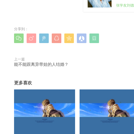
张学友刘德
分享到：







上一篇
能不能跟离异带娃的人结婚？
更多喜欢