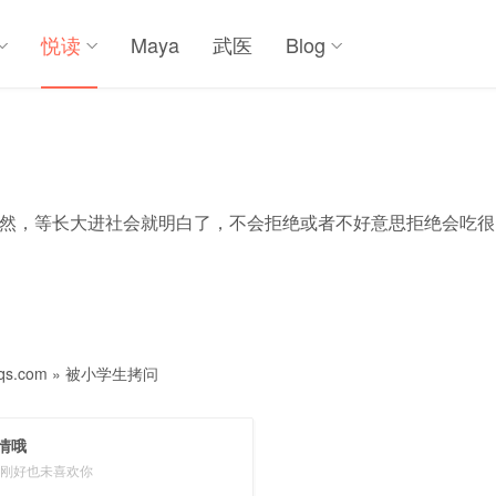
悦读
Maya
武医
Blog
然，等长大进社会就明白了，不会拒绝或者不好意思拒绝会吃很
s.com
»
被小学生拷问
情哦
刚好也未喜欢你