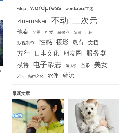
wordpress
wlop
wordpress主题
不动
二次元
zinemaker
他泰
全景
可爱
奢侈品
寒潮
小说
性感
摄影
教育
文档
影视制作
服务器
方行
日本文化
朋友圈
电子杂志
美女
模特
空乘
短视频
哪
韩流
软件
越南文化
艾滋
最新文章