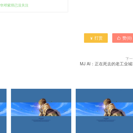
华邓紫琪已没关注
打赏
赞(
0
)


下一
MJ AI：正在死去的老工业城