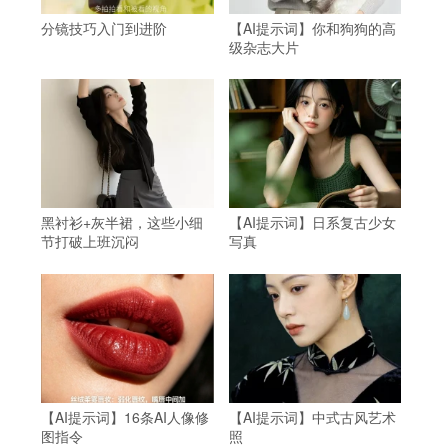
分镜技巧入门到进阶
【AI提示词】你和狗狗的高
级杂志大片
黑衬衫+灰半裙，这些小细
【AI提示词】日系复古少女
节打破上班沉闷
写真
【AI提示词】16条AI人像修
【AI提示词】中式古风艺术
图指令
照