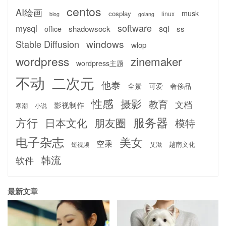
centos
AI绘画
musk
cosplay
linux
blog
golang
software
mysql
sql
shadowsock
ss
office
windows
Stable Diffusion
wlop
wordpress
zinemaker
wordpress主题
不动
二次元
他泰
全景
可爱
奢侈品
性感
摄影
教育
文档
影视制作
寒潮
小说
服务器
方行
日本文化
朋友圈
模特
电子杂志
美女
空乘
越南文化
短视频
艾滋
韩流
软件
最新文章