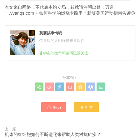
本文来自网络，不代表本站立场，转载请注明出处：
万道
一,vvanqs.com
»
如何科学的燃烧卡路里？新版美国运动指南告诉你
莫要搞事情哦
你喜欢的人刚好也未喜欢你
张学友刘德华邓紫琪已没关注
分享到：







赞(
0
)
打赏


上一篇
机体的红细胞如何不断进化来帮助人类对抗疟疾？