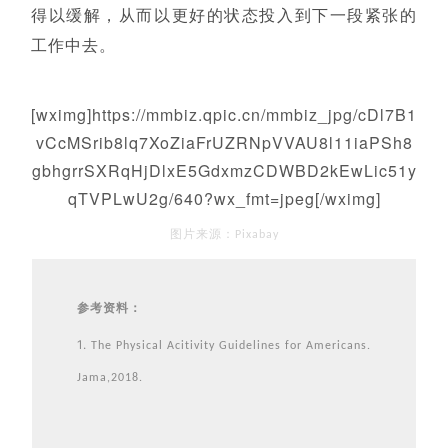
得以缓解，从而以更好的状态投入到下一段紧张的
工作中去。
[wximg]https://mmbiz.qpic.cn/mmbiz_jpg/cDl7B1
vCcMSrib8lq7XoZiaFrUZRNpVVAU8l11iaPSh8
gbhgrrSXRqHjDlxE5GdxmzCDWBD2kEwLic51y
qTVPLwU2g/640?wx_fmt=jpeg[/wximg]
图片来源：Pixabay
参考资料：
1.
The Physical Acitivity Guidelines for Americans.
Jama,2018.