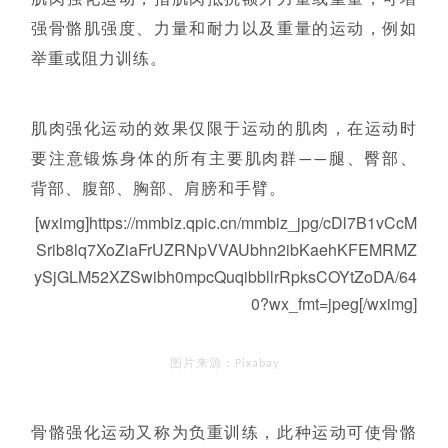
肌肉强化运动，指肌肉抵抗额外力量或重量，可增
强骨骼肌强度、力量和耐力以及重量的运动，例如
举重或阻力训练。
肌肉强化运动的效果仅限于运动的肌肉，在运动时
要注意锻炼身体的所有主要肌肉群——腿、臀部、
背部、腹部、胸部、肩膀和手臂。
[wximg]https://mmbiz.qpic.cn/mmbiz_jpg/cDl7B1vCcM
Srib8lq7XoZiaFrUZRNpVVAUbhn2ibKaehKFEMRMZ
ySjGLM52XZSwibh0mpcQuqibbllrRpksCOYtZoDA/64
0?wx_fmt=jpeg[/wximg]
图片来源：Pixabay
骨骼强化运动又称为负重训练，此种运动可使骨骼