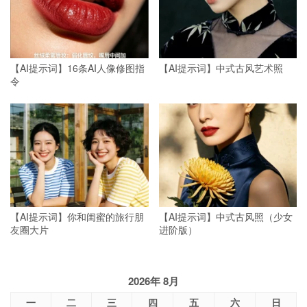
【AI提示词】16条AI人像修图指
【AI提示词】中式古风艺术照
令
【AI提示词】你和闺蜜的旅行朋
【AI提示词】中式古风照（少女
友圈大片
进阶版）
2026年 8月
一
二
三
四
五
六
日