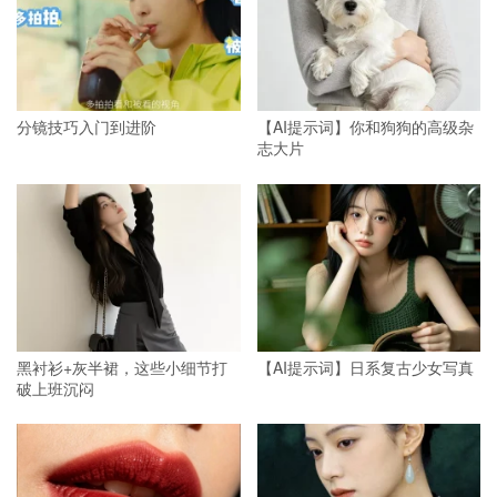
分镜技巧入门到进阶
【AI提示词】你和狗狗的高级杂
志大片
黑衬衫+灰半裙，这些小细节打
【AI提示词】日系复古少女写真
破上班沉闷