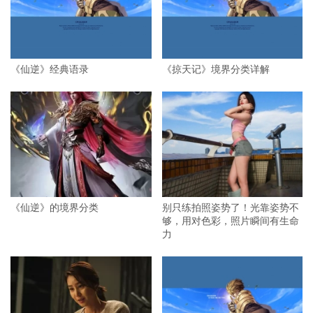
《仙逆》经典语录
《掠天记》境界分类详解
《仙逆》的境界分类
别只练拍照姿势了！光靠姿势不
够，用对色彩，照片瞬间有生命
力