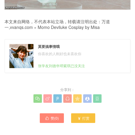
本文来自网络，不代表本站立场，转载请注明出处：
万道
一,vvanqs.com
»
Momo Deviluke Cosplay by Misa
莫要搞事情哦
你喜欢的人刚好也未喜欢你
张学友刘德华邓紫琪已没关注
分享到：







赞(
0
)
打赏

