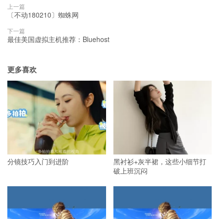
上一篇
〔不动180210〕蜘蛛网
下一篇
最佳美国虚拟主机推荐：Bluehost
更多喜欢
分镜技巧入门到进阶
黑衬衫+灰半裙，这些小细节打
破上班沉闷