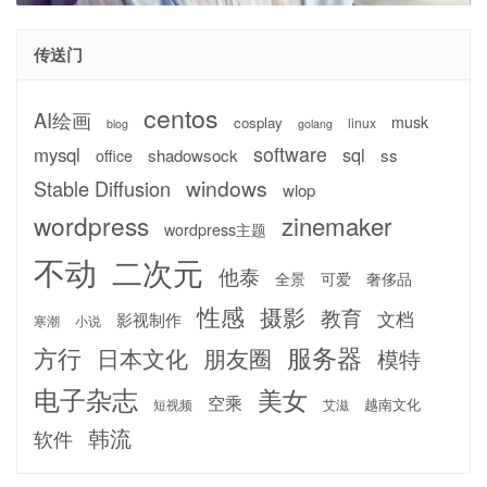
传送门
centos
AI绘画
musk
cosplay
linux
blog
golang
software
mysql
sql
shadowsock
ss
office
windows
Stable Diffusion
wlop
wordpress
zinemaker
wordpress主题
不动
二次元
他泰
全景
可爱
奢侈品
性感
摄影
教育
文档
影视制作
寒潮
小说
服务器
方行
日本文化
朋友圈
模特
电子杂志
美女
空乘
越南文化
短视频
艾滋
韩流
软件