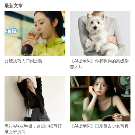
最新文章
分镜技巧入门到进阶
【AI提示词】你和狗狗的高级杂
志大片
黑衬衫+灰半裙，这些小细节打
【AI提示词】日系复古少女写真
破上班沉闷