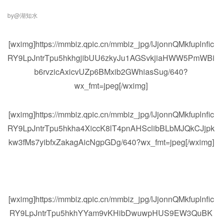
by@湖知水
[wximg]https://mmbiz.qpic.cn/mmbiz_jpg/lJjonnQMkfuplnfic
RY9LpJntrTpu5hkhgjibUU6zkyJu1AGSvkjiaHWW5PmWBi
b6rvzicAxicvUZp6BMxib2GWhiasSug/640?
wx_fmt=jpeg[/wximg]
[wximg]https://mmbiz.qpic.cn/mmbiz_jpg/lJjonnQMkfuplnfic
RY9LpJntrTpu5hkha4XiccK8lT4pnAHSclibBLbMJQkCJjpk
kw3fMs7yibfxZakagAicNgpGDg/640?wx_fmt=jpeg[/wximg]
[wximg]https://mmbiz.qpic.cn/mmbiz_jpg/lJjonnQMkfuplnfic
RY9LpJntrTpu5hkhYYam9vKHibDwuwpHUS9EW3QuBK