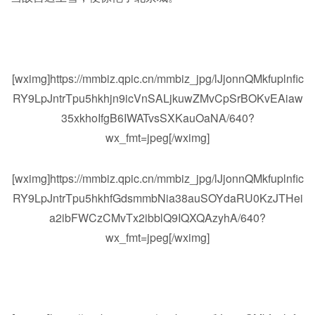
[wximg]https://mmbiz.qpic.cn/mmbiz_jpg/lJjonnQMkfuplnfic
RY9LpJntrTpu5hkhjn9icVnSALjkuwZMvCpSrBOKvEAiaw
35xkhoIfgB6IWATvsSXKauOaNA/640?
wx_fmt=jpeg[/wximg]
[wximg]https://mmbiz.qpic.cn/mmbiz_jpg/lJjonnQMkfuplnfic
RY9LpJntrTpu5hkhfGdsmmbNia38auSOYdaRU0KzJTHei
a2ibFWCzCMvTx2ibblQ9IQXQAzyhA/640?
wx_fmt=jpeg[/wximg]