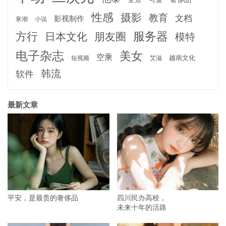
性感
摄影
教育
文档
影视制作
寒潮
小说
服务器
方行
日本文化
朋友圈
模特
电子杂志
美女
空乘
越南文化
短视频
艾滋
韩流
软件
最新文章
平安，是最贵的奢侈品
四川民办高校，
未来十年的活路