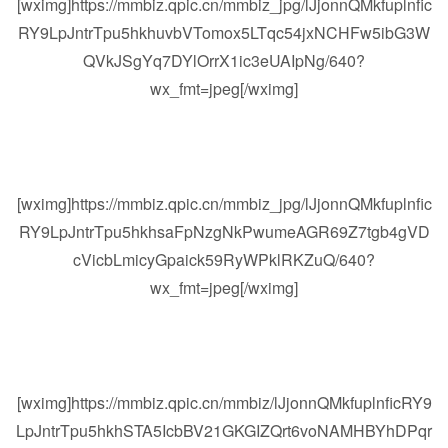
[wximg]https://mmbiz.qpic.cn/mmbiz_jpg/lJjonnQMkfuplnfic
RY9LpJntrTpu5hkhuvbVTomox5LTqc54jxNCHFw5ibG3W
QVkJSgYq7DYlOrrX1ic3eUAIpNg/640?
wx_fmt=jpeg[/wximg]
[wximg]https://mmbiz.qpic.cn/mmbiz_jpg/lJjonnQMkfuplnfic
RY9LpJntrTpu5hkhsaFpNzgNkPwumeAGR69Z7tgb4gVD
cVicbLmicyGpaick59RyWPklRKZuQ/640?
wx_fmt=jpeg[/wximg]
[wximg]https://mmbiz.qpic.cn/mmbiz/lJjonnQMkfuplnficRY9
LpJntrTpu5hkhSTA5IcbBV21GKGIZQrt6voNAMHBYhDPqr