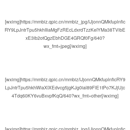
[wximg]https://mmbiz.qpic.cn/mmbiz_jpg/lJjonnQMkfuplnfic
RY9LpJntrTpu5hkhIIiaMgFzREcLdxrdTzzKeIYMa38TVibE
xE3ib2otQgzEbhDGE4GRQf0Fg/640?
wx_fmt=jpeg[/wximg]
[wximg]https://mmbiz.qpic.cn/mmbiz/lJjonnQMkfuplnficRY9
LpJntrTpu5hkhWiaXIXEdvcg5jgKJg0ial89FlE1tPo7KJjUjc
4Tdq60KY6vuBxvpfKqQ/640?wx_fmt=other[/wximg]
[wximg]https://mmbiz.qpic.cn/mmbiz_jpg/lJjonnQMkfuplnfic