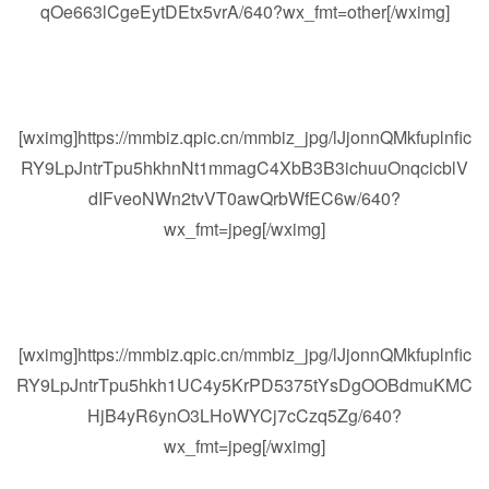
qOe663lCgeEytDEtx5vrA/640?wx_fmt=other[/wximg]
[wximg]https://mmbiz.qpic.cn/mmbiz_jpg/lJjonnQMkfuplnfic
RY9LpJntrTpu5hkhnNt1mmagC4XbB3B3ichuuOnqcicblV
dIFveoNWn2tvVT0awQrbWfEC6w/640?
wx_fmt=jpeg[/wximg]
[wximg]https://mmbiz.qpic.cn/mmbiz_jpg/lJjonnQMkfuplnfic
RY9LpJntrTpu5hkh1UC4y5KrPD5375tYsDgOOBdmuKMC
HjB4yR6ynO3LHoWYCj7cCzq5Zg/640?
wx_fmt=jpeg[/wximg]