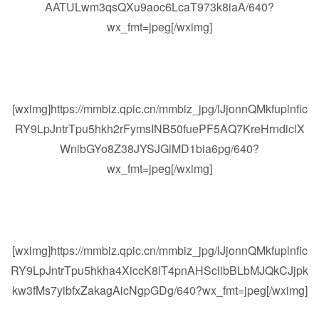
AATULwm3qsQXu9aoc6LcaT973k8iaA/640?
wx_fmt=jpeg[/wximg]
[wximg]https://mmbiz.qpic.cn/mmbiz_jpg/lJjonnQMkfuplnfic
RY9LpJntrTpu5hkh2rFymsINB50fuePF5AQ7KreHrndiclX
WnibGYo8Z38JYSJGlMD1bia6pg/640?
wx_fmt=jpeg[/wximg]
[wximg]https://mmbiz.qpic.cn/mmbiz_jpg/lJjonnQMkfuplnfic
RY9LpJntrTpu5hkha4XiccK8lT4pnAHSclibBLbMJQkCJjpk
kw3fMs7yibfxZakagAicNgpGDg/640?wx_fmt=jpeg[/wximg]