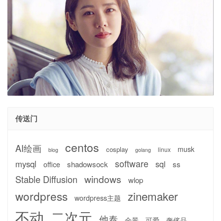
传送门
centos
AI绘画
musk
cosplay
linux
blog
golang
software
mysql
sql
shadowsock
ss
office
windows
Stable Diffusion
wlop
wordpress
zinemaker
wordpress主题
不动
二次元
他泰
全景
可爱
奢侈品