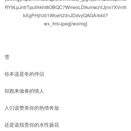
RY9LpJntrTpu5hkhI8OBQC7WmexLD9umwzVJjnv7XVmh
kXgPHjh301Woeh23nJDdvyQAGA/640?
wx_fmt=jpeg[/wximg]
雪
你本该是冬的伴侣
却跑来做春的情人
人们该赞美你的热情奔放
还是该指责你的水性扬花