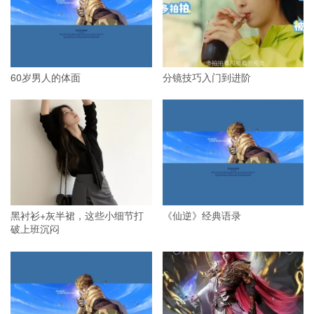
60岁男人的体面
分镜技巧入门到进阶
黑衬衫+灰半裙，这些小细节打
《仙逆》经典语录
破上班沉闷