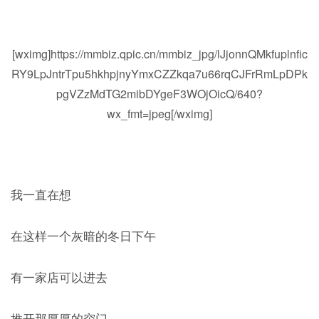
[wximg]https://mmbiz.qpic.cn/mmbiz_jpg/lJjonnQMkfuplnfic
RY9LpJntrTpu5hkhpjnyYmxCZZkqa7u66rqCJFrRmLpDPk
pgVZzMdTG2mibDYgeF3WOjOicQ/640?
wx_fmt=jpeg[/wximg]
我一直在想
在这样一个灰暗的冬日下午
有一家店可以进去