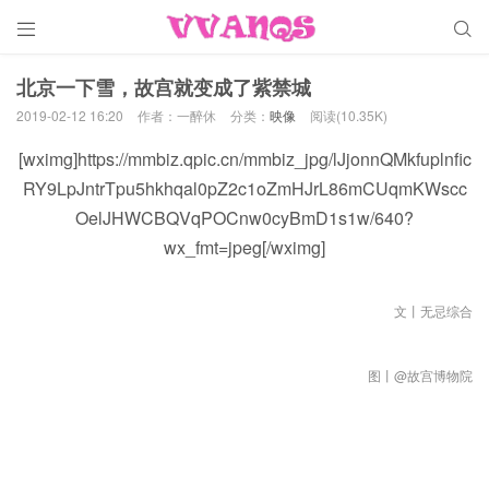


北京一下雪，故宫就变成了紫禁城
2019-02-12 16:20
作者：一醉休
分类：
映像
阅读(10.35K)
[wximg]https://mmbiz.qpic.cn/mmbiz_jpg/lJjonnQMkfuplnfic
RY9LpJntrTpu5hkhqal0pZ2c1oZmHJrL86mCUqmKWscc
OelJHWCBQVqPOCnw0cyBmD1s1w/640?
wx_fmt=jpeg[/wximg]
文丨无忌综合
图丨@故宫博物院