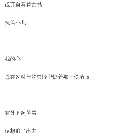
或兀自看着古书
抚着小儿
我的心
总在这时代的夹缝里惦着那一份清寂
窗外下起落雪
便想追了出去