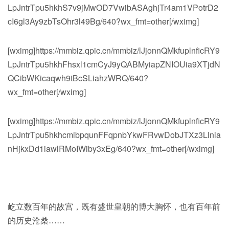
LpJntrTpu5hkhS7v9jMwOD7VwibASAghjTr4am1VPotrD2
cI6gl3Ay9zbTsOhr3l49Bg/640?wx_fmt=other[/wximg]
[wximg]https://mmbiz.qpic.cn/mmbiz/lJjonnQMkfuplnficRY9
LpJntrTpu5hkhFhsxl1cmCyJ9yQABMyiapZNIOUia9XTjdN
QCibWKicaqwh9tBcSLiahzWRQ/640?
wx_fmt=other[/wximg]
[wximg]https://mmbiz.qpic.cn/mmbiz/lJjonnQMkfuplnficRY9
LpJntrTpu5hkhcmibpqunFFqpnbYkwFRvwDobJTXz3Llnia
nHjkxDd1iawlRMoIWiby3xEg/640?wx_fmt=other[/wximg]
屹立数百年的故宫，既有盛世皇朝的博大胸怀，也有百年前
的历史沧桑……