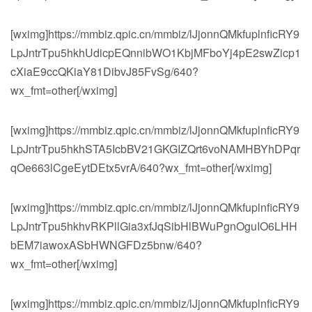
[wximg]https://mmbiz.qpic.cn/mmbiz/lJjonnQMkfuplnficRY9
LpJntrTpu5hkhUdicpEQnnibWO1KbjMFboYj4pE2swZicp1
cXiaE9ccQKiaY81DibvJ85FvSg/640?
wx_fmt=other[/wximg]
[wximg]https://mmbiz.qpic.cn/mmbiz/lJjonnQMkfuplnficRY9
LpJntrTpu5hkhSTA5IcbBV21GKGIZQrt6voNAMHBYhDPqr
qOe663lCgeEytDEtx5vrA/640?wx_fmt=other[/wximg]
[wximg]https://mmbiz.qpic.cn/mmbiz/lJjonnQMkfuplnficRY9
LpJntrTpu5hkhvRKPllGia3xfJqSibHlBWuPgnOguIO6LHH
bEM7iawoxASbHWNGFDz5bnw/640?
wx_fmt=other[/wximg]
[wximg]https://mmbiz.qpic.cn/mmbiz/lJjonnQMkfuplnficRY9