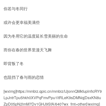
你若与冬同行
或许会更幸福美满些
因为冬用它的温度延长雪美丽的生命
而你在春的世界里漫天飞舞
即背叛了冬
也阻挡了春与雨的恋情
[wximg]https://mmbiz.qpic.cn/mmbiz/lJjonnQMkfuplnficRY9
LpJntrTpu5hkh0XVPqFmvPpu1ltRLeK9sDMNqjDsxKN8u
ZpD05pN2lmM7Dv1GHJ9SfA/640?wx_fmt=other[/wximg]