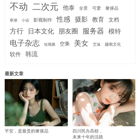
不动
二次元
他泰
全景
可爱
奢侈品
性感
摄影
教育
文档
影视制作
寒潮
小说
服务器
方行
日本文化
朋友圈
模特
电子杂志
美女
空乘
越南文化
短视频
艾滋
韩流
软件
最新文章
平安，是最贵的奢侈品
四川民办高校，
未来十年的活路