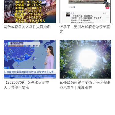
网传成都各县区常住人口排名
怀孕了，男朋友却着急做亲子鉴
定
【20250709】又是水火两重
紫外线为何逐年变强，潜伏着哪
天，希望不要淹
些风险？｜东瀛观察