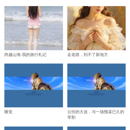
跨越山海-我的旅行札记
走老路，到不了新地方
睡觉
云扶的大连，与一场预谋已久的
宰割