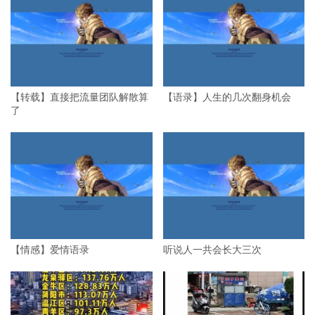
【转载】直接把流量团队解散算
【语录】人生的几次翻身机会
了
【情感】爱情语录
听说人一共会长大三次