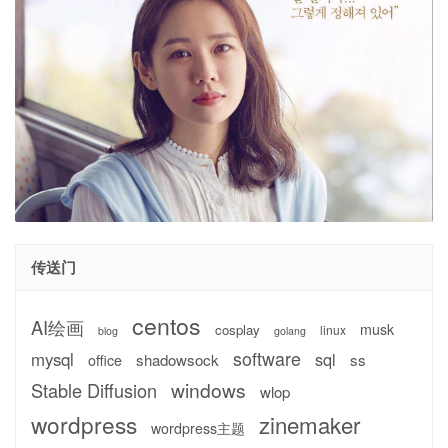
传送门
centos
AI绘画
musk
cosplay
linux
blog
golang
software
mysql
sql
shadowsock
ss
office
windows
Stable Diffusion
wlop
wordpress
zinemaker
wordpress主题