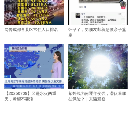
网传成都各县区常住人口排名
怀孕了，男朋友却着急做亲子鉴
定
【20250709】又是水火两重
紫外线为何逐年变强，潜伏着哪
天，希望不要淹
些风险？｜东瀛观察