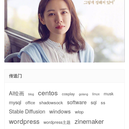
传送门
centos
AI绘画
musk
cosplay
linux
blog
golang
software
mysql
sql
shadowsock
ss
office
windows
Stable Diffusion
wlop
wordpress
zinemaker
wordpress主题