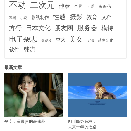
不动
二次元
他泰
全景
可爱
奢侈品
性感
摄影
教育
文档
影视制作
寒潮
小说
服务器
方行
日本文化
朋友圈
模特
电子杂志
美女
空乘
越南文化
短视频
艾滋
韩流
软件
最新文章
平安，是最贵的奢侈品
四川民办高校，
未来十年的活路