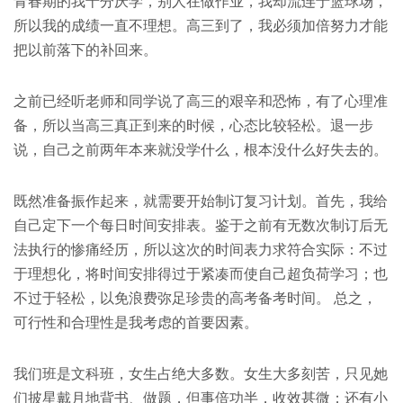
青春期的我十分厌学，别人在做作业，我却流连于篮球场，
所以我的成绩一直不理想。高三到了，我必须加倍努力才能
把以前落下的补回来。
之前已经听老师和同学说了高三的艰辛和恐怖，有了心理准
备，所以当高三真正到来的时候，心态比较轻松。退一步
说，自己之前两年本来就没学什么，根本没什么好失去的。
既然准备振作起来，就需要开始制订复习计划。首先，我给
自己定下一个每日时间安排表。鉴于之前有无数次制订后无
法执行的惨痛经历，所以这次的时间表力求符合实际：不过
于理想化，将时间安排得过于紧凑而使自己超负荷学习；也
不过于轻松，以免浪费弥足珍贵的高考备考时间。 总之，
可行性和合理性是我考虑的首要因素。
我们班是文科班，女生占绝大多数。女生大多刻苦，只见她
们披星戴月地背书、做题，但事倍功半，收效甚微；还有小