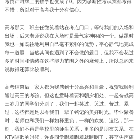
考倒计时牌上的数字也变成了0。因为诊断性考试我都考得
不错，所以对于高考我十分有信心。
高考那天，班主任微笑着站在考点门口，等待我们的入场和
出场，后来老师说我在入场时是最气定神闲的一个。做题时
我也一如既往地利用自己毫不紧张的优势，平心静气地完成
每一道题，当然其间也遇到了不会做的题目，但我不会花过
多的时间和情绪在这些能力范围之外的麻烦上，所以总的来
说做得还算比较顺利。
高考结束后，家人都为我感到十分高兴和自豪，祝贺我顺利
通过高三的考验。但这也意味着要和朝夕相处、一起奋战高
三岁月的同学们分别了，我们一起笑过、哭过、苦过、累
过，这些都是足以令我们一辈子铭记的美好时光。毕业聚餐
时，老师也和我们一样如释重负，一样的欢笑、追忆，那一
刻，我们不再是学校里的师生关系，更多的是朋友关系。在
KTV唱歌的时候，许多同学唱着唱着就哽咽了，甚至失声痛