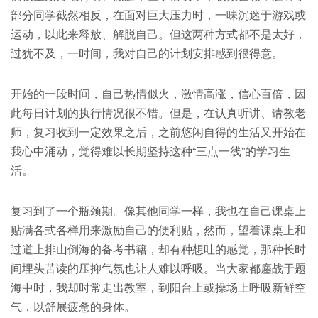
部分同学截然相反，在面对巨大压力时，一味沉迷于游戏或
运动，以此来释放、解脱自己。但这两种方式都不是太好，
过犹不及，一时间，我对自己的计划安排感到很得意。
开始的一段时间，自己热情似火，激情高涨，信心百倍，因
此每日计划的执行情况很不错。但是，在认真听讲、请教老
师，复习收到一定效果之后，之前悠闲自得的生活又开始在
我心中涌动，觉得难以长期坚持这种“三点一线”的学习生
活。
复习到了一个瓶颈期。像其他同学一样，我也在自己课桌上
贴满各式各样用来激励自己的便利贴，然而，望着课桌上和
过道上排山倒海的备考书籍，却有种想吐的感觉，那种长时
间埋头苦读的压抑气氛也让人难以呼吸。当大家都鏖战于题
海中时，我却时常走出教室，到阳台上或操场上呼吸新鲜空
气，以舒展疲惫的身体。