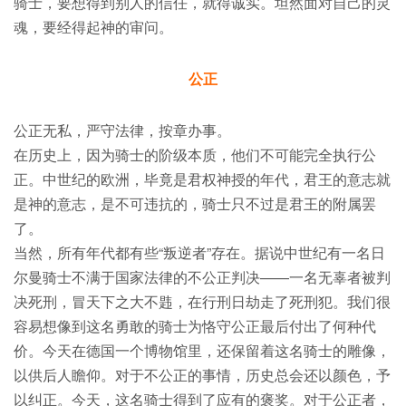
骑士，要想得到别人的信任，就得诚实。坦然面对自己的灵
魂，要经得起神的审问。
公正
公正无私，严守法律，按章办事。
在历史上，因为骑士的阶级本质，他们不可能完全执行公
正。中世纪的欧洲，毕竟是君权神授的年代，君王的意志就
是神的意志，是不可违抗的，骑士只不过是君王的附属罢
了。
当然，所有年代都有些“叛逆者”存在。据说中世纪有一名日
尔曼骑士不满于国家法律的不公正判决——一名无辜者被判
决死刑，冒天下之大不韪，在行刑日劫走了死刑犯。我们很
容易想像到这名勇敢的骑士为恪守公正最后付出了何种代
价。今天在德国一个博物馆里，还保留着这名骑士的雕像，
以供后人瞻仰。对于不公正的事情，历史总会还以颜色，予
以纠正。今天，这名骑士得到了应有的褒奖。对于公正者，