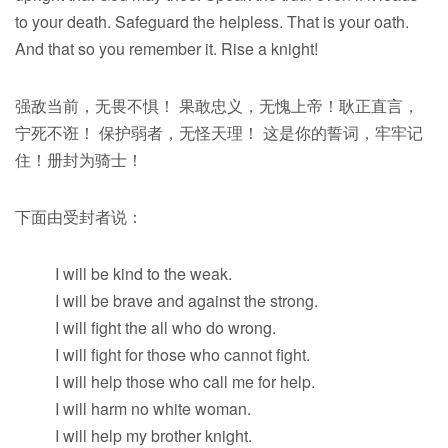
to your death. Safeguard the helpless. That is your oath.
And that so you remember it. Rise a knight!
强敌当前，无畏不惧！ 果敢忠义，无愧上帝！耿正直言，
宁死不诳！ 保护弱者，无怪天理！ 这是你的誓词，牢牢记
住！册封为骑士！
下面由受封者说：
I will be kind to the weak.
I will be brave and against the strong.
I will fight the all who do wrong.
I will fight for those who cannot fight.
I will help those who call me for help.
I will harm no white woman.
I will help my brother knight.