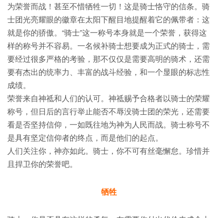
为荣誉而战！甚至不惜牺牲一切！这是骑士恪守的信条。骑
士团光亮耀眼的徽章在太阳下醒目地提醒着它的佩带者：这
就是你的骄傲。“骑士”这一称号本身就是一个荣誉，获得这
样的称号并不容易。一名候补骑士想要成为正式的骑士，需
要经过很多严格的考验，那不仅仅是需要高明的骑术，还需
要有杰出的统率力、丰富的战斗经验，和一个显眼的标志性
成绩。
荣誉来自神祗和人们的认可。神祗赐予合格者以骑士的荣耀
称号，但日后的言行举止能否不辱没骑士团的荣光，还需要
看是否坚持信仰，一如既往地为神为人民而战。骑士称号不
是具有坚定信仰者的终点，而是他们的起点。
人们关注你，神亦如此。骑士，你不可有丝毫懈怠。珍惜并
且捍卫你的荣誉吧。
牺牲