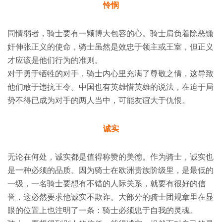
怜悯
同情弱者，骑士要有一颗博大包容的心。骑士肩负着除恶锄
奸伸张正义的使命，骑士虽然是效忠于领主或王室，但正义
才应该是他们行为的准则。
对于勇于牺牲的对手，骑士内心里充满了尊敬之情，这导致
他们敢于违抗王令。中国也有英雄惜英雄的说法，在迫于局
势不得已成为对手的两人当中，可能友谊大于仇恨。
诚实
无论在何处，诚实都是值得称赞的美德。作为骑士，诚实也
是一种必须的品质。因为骑士在欧洲贵族阶级里，是最低的
一级，一名骑士要想有不错的人际关系，就要有很好的信
誉，这必然要求他诚实不欺诈。大部分的骑士团规章里在显
眼的位置上也注明了一条：骑士必须忠于自我的灵魂。