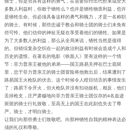
骑士，你是否具有这样的勇气，在需要你付出代价来成全大
多数人利益时，你敢于牺牲么？也许是牺牲物质利益，也许
是牺牲生命。你必须具备这样的勇气和魄力，才是一名称职
的骑士。有时候，那些忠诚于教会和骑士团的骑士们未免有
些可怜。他们信仰的神祉无疑在享受着他们的牺牲。如果是
为了大多数人的利益，那么从全局来说，牺牲当然是值得
的。但错综复杂交织在一起的政治利益有时候会造成个人和
历史的遗恨。在著名的电影《铁面人》里有这样的一个情
节：菲力普亲王被他的弟弟——国王路易关押在巴士底狱
里，忠于菲力普亲王的骑士团冒险将他救出后，结果遭到了
路易国王火枪队的伏击。这个时候令人瞠目结舌的事情发生
了：路易下令开火，但火枪队并没有扣动扳机，相反，他们
丢掉枪支，庄严肃穆地向菲力普亲王骑士团仅存的4名血迹
斑斑的骑士行礼致敬，至高无上的国王在此刻也失去了尊
严。骑士，才明白骑士。
让我们向那些勇士们致敬吧。向那种牺牲自我的精神表达必
须的礼仪和尊敬。