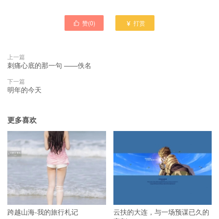
赞(
0
)
打赏


上一篇
刺痛心底的那一句 ——佚名
下一篇
明年的今天
更多喜欢
跨越山海-我的旅行札记
云扶的大连，与一场预谋已久的