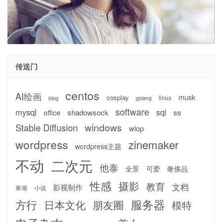
传送门
centos
AI绘画
musk
cosplay
linux
blog
golang
software
mysql
sql
shadowsock
ss
office
windows
Stable Diffusion
wlop
wordpress
zinemaker
wordpress主题
不动
二次元
他泰
全景
可爱
奢侈品
性感
摄影
教育
文档
影视制作
寒潮
小说
服务器
方行
日本文化
朋友圈
模特