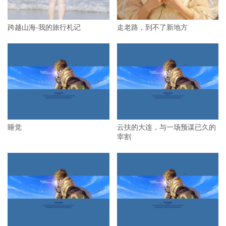
跨越山海-我的旅行札记
走老路，到不了新地方
睡觉
云扶的大连，与一场预谋已久的
宰割