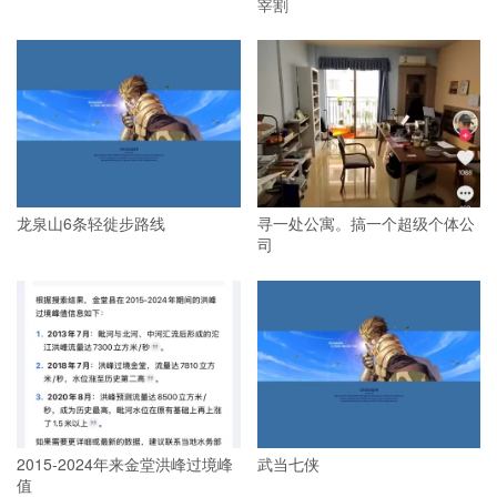
宰割
龙泉山6条轻徙步路线
寻一处公寓。搞一个超级个体公
司
2015-2024年来金堂洪峰过境峰
武当七侠
值