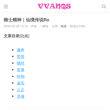


骑士精神｜仙境传说Ro
2000-02-29 13:13
作者：一醉休
分类：
桃源
阅读(2.54K)
文章目录
[隐藏]
谦卑
荣誉
牺牲
英勇
怜悯
诚实
公正
灵魂