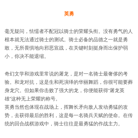
英勇
毫无疑问，怯懦者不配冠以骑士的荣耀头衔。没有勇气的人
根本就无法通过骑士的测试。骑士必备的品德之一就是勇
敢，无所畏惧地向邪恶宣战，在关键时刻挺身而出保护弱
小，你决不能退缩。
奇幻文学和游戏里常说的屠龙，是对一名骑士最奢侈的考
验。和龙对抗，这是生和死演绎的华丽舞蹈，你很可能要葬
身龙穴。但如果你击败了强大的龙，你便能获得“屠龙英
雄”这种无上荣耀的称号。
英勇当然也体现在战场上，挥舞长矛向敌人发动勇猛的攻
势，去获得最后的胜利，这是每一名骑兵天赋的使命。在传
统的回合战棋游戏中，骑士往往是最勇猛的作战主力。