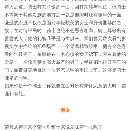
待人之道。骑士有其骄傲的一面，因其荣耀与地位，但骑士
不等同于其他贵族的地方之一就是他同时还有谦卑的一面。
谦逊的态度不仅仅是面对年轻貌美的女士和身份显赫的贵
族，在对待平民时，骑士也绝不会恶言相向。骑士尊敬所有
善意的人，他的礼貌几乎是与生俱来。我们曾无数次看到影
视文学中描绘的那些场面：一个穿着精致软甲、拥有金色卷
发的年轻男子，单膝跪在一名心仪的女子裙下，表白着他的
爱意；一名仪表堂堂高大威严的男子，半鞠躬地拉开马车的
门，面带微笑地目送一位老态龙钟的平民上车。这便是骑士
谦卑的写照。
如果你是一个骑士，你就要在面对所有未怀恶意的人时，都
谦和有礼。
荣誉
荣誉从何而来？荣誉对骑士来说意味着什么呢？