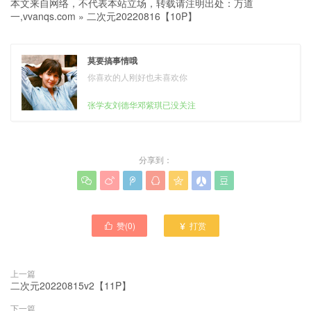
本文来自网络，不代表本站立场，转载请注明出处：
万道
一,vvanqs.com
»
二次元20220816【10P】
莫要搞事情哦
你喜欢的人刚好也未喜欢你
张学友刘德华邓紫琪已没关注
分享到：







赞(
0
)
打赏


上一篇
二次元20220815v2【11P】
下一篇