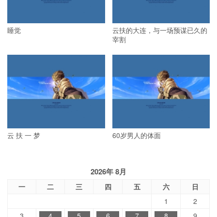
睡觉
云扶的大连，与一场预谋已久的
宰割
云 扶 一 梦
60岁男人的体面
2026年 8月
一
二
三
四
五
六
日
1
2
3
4
5
6
7
8
9