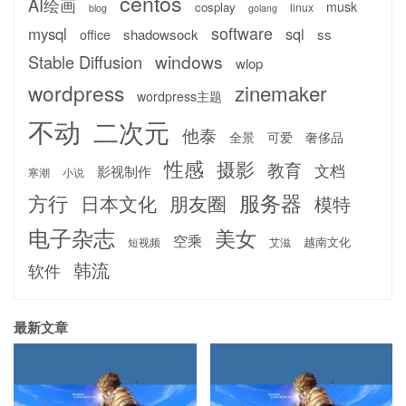
centos
AI绘画
musk
cosplay
linux
blog
golang
software
mysql
sql
shadowsock
ss
office
windows
Stable Diffusion
wlop
wordpress
zinemaker
wordpress主题
不动
二次元
他泰
全景
可爱
奢侈品
性感
摄影
教育
文档
影视制作
寒潮
小说
服务器
方行
日本文化
朋友圈
模特
电子杂志
美女
空乘
越南文化
短视频
艾滋
韩流
软件
最新文章