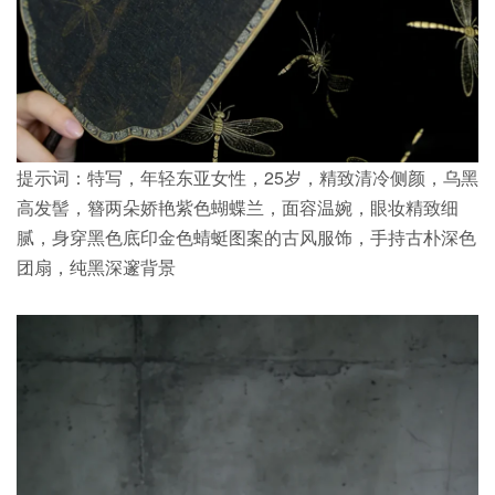
提示词：特写，年轻东亚女性，25岁，精致清冷侧颜，乌黑
高发髻，簪两朵娇艳紫色蝴蝶兰，面容温婉，眼妆精致细
腻，身穿黑色底印金色蜻蜓图案的古风服饰，手持古朴深色
团扇，纯黑深邃背景