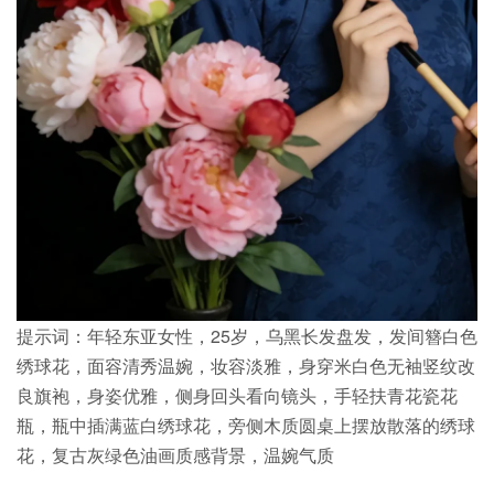
提示词：年轻东亚女性，25岁，乌黑长发盘发，发间簪白色
绣球花，面容清秀温婉，妆容淡雅，身穿米白色无袖竖纹改
良旗袍，身姿优雅，侧身回头看向镜头，手轻扶青花瓷花
瓶，瓶中插满蓝白绣球花，旁侧木质圆桌上摆放散落的绣球
花，复古灰绿色油画质感背景，温婉气质