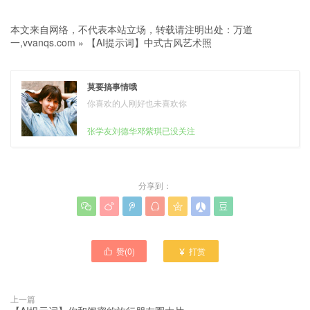
本文来自网络，不代表本站立场，转载请注明出处：
万道
一,vvanqs.com
»
【AI提示词】中式古风艺术照
莫要搞事情哦
你喜欢的人刚好也未喜欢你
张学友刘德华邓紫琪已没关注
分享到：







赞(
0
)
打赏


上一篇