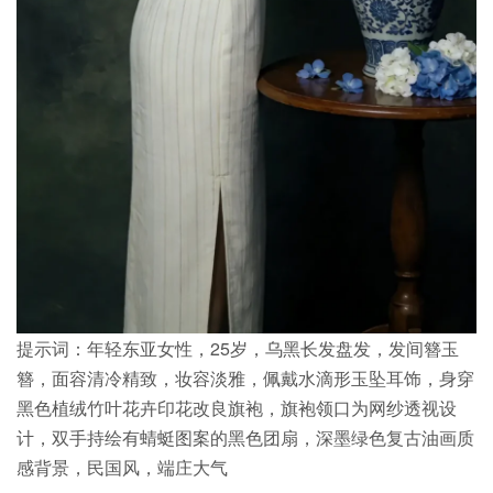
提示词：年轻东亚女性，25岁，乌黑长发盘发，发间簪玉
簪，面容清冷精致，妆容淡雅，佩戴水滴形玉坠耳饰，身穿
黑色植绒竹叶花卉印花改良旗袍，旗袍领口为网纱透视设
计，双手持绘有蜻蜓图案的黑色团扇，深墨绿色复古油画质
感背景，民国风，端庄大气