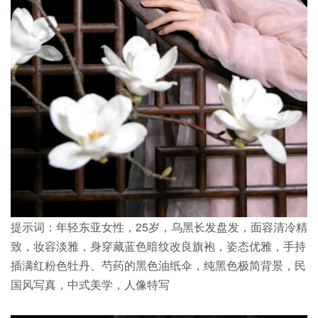
提示词：年轻东亚女性，25岁，乌黑长发盘发，面容清冷精
致，妆容淡雅，身穿藏蓝色暗纹改良旗袍，姿态优雅，手持
插满红粉色牡丹、芍药的黑色油纸伞，纯黑色极简背景，民
国风写真，中式美学，人像特写