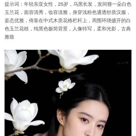
提示词：年轻东亚女性，25岁，乌黑长发，发间簪一朵白色
玉兰花，面容清秀，妆容淡雅，身穿浅粉色通透纱质汉服，
姿态优雅，倚靠在中式木质花格栏杆上，周围环绕盛开的白
色玉兰花枝，纯黑色极简背景，人像特写，柔和光影，古典
雅致