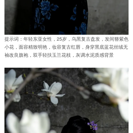
提示词：年轻东亚女性，25岁，乌黑复古盘发，发间簪紫色
小花，面容精致明艳，妆容复古红唇，身穿黑底蓝花丝绒无
袖改良旗袍，双手轻扶玉兰花枝，灰调水泥质感背景