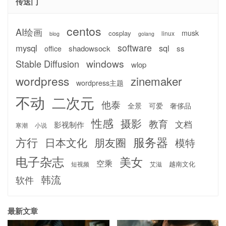
传送门
centos
AI绘画
musk
cosplay
linux
blog
golang
software
mysql
sql
shadowsock
ss
office
windows
Stable Diffusion
wlop
wordpress
zinemaker
wordpress主题
不动
二次元
他泰
全景
可爱
奢侈品
性感
摄影
教育
文档
影视制作
寒潮
小说
服务器
方行
日本文化
朋友圈
模特
电子杂志
美女
空乘
越南文化
短视频
艾滋
韩流
软件
最新文章