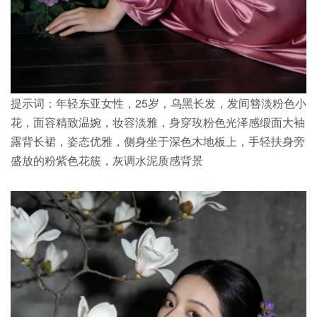
提示词：年轻东亚女性，25岁，乌黑长发，发间簪淡粉色小
花，面容精致温婉，妆容淡雅，身穿玫粉色光泽感缎面大袖
露背长裙，姿态优雅，侧身坐于深色木地板上，手轻扶身旁
盛放的粉紫色花簇，灰调水泥质感背景