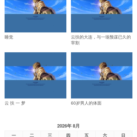
睡觉
云扶的大连，与一场预谋已久的
宰割
云 扶 一 梦
60岁男人的体面
2026年 8月
一
二
三
四
五
六
日