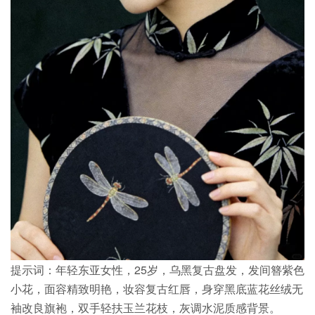
提示词：年轻东亚女性，25岁，乌黑复古盘发，发间簪紫色
小花，面容精致明艳，妆容复古红唇，身穿黑底蓝花丝绒无
袖改良旗袍，双手轻扶玉兰花枝，灰调水泥质感背景。