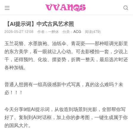


【AI提示词】中式古风艺术照
2026-05-27 12:08
作者：一醉休
分类：
ACG
阅读(479)
玉兰花簪、水墨旗袍、油纸伞、青花瓷——那种暗调光影里
的东方美学，看一眼就让人心动。可去影楼拍一套，少说上
千，还得预约、化妆、摆姿势，折腾一整天，最后选片时还
各种加钱。
普通人想拥有一组高级感新中式写真，真的这么难吗？未
必！！！
今天分享9组AI提示词，从妆造到场景到光影，全部帮你写
好了。复制到AI对话框，加上你的参考图，一键生成属于你
的国风大片。