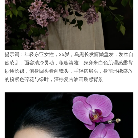
提示词：年轻东亚女性，25岁，乌黑长发慵懒盘发，发丝自
然凌乱，面容清冷灵动，妆容淡雅，身穿米白色肌理感露背
纱质长裙，侧身回头看向镜头，手轻搭肩头，身前环绕盛放
的粉紫色碎花与绿叶，深棕复古油画质感背景