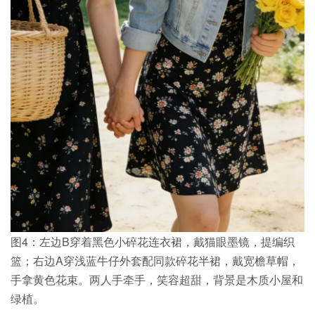
图4：左边B穿着黑色小碎花连衣裙，戴猫眼墨镜，提编织
篮；右边A穿浅蓝牛仔外套配同款碎花半裙，戴宽檐草帽，
手拿黄色花束。两人手牵手，笑容超甜，背景是木质小屋和
绿植。