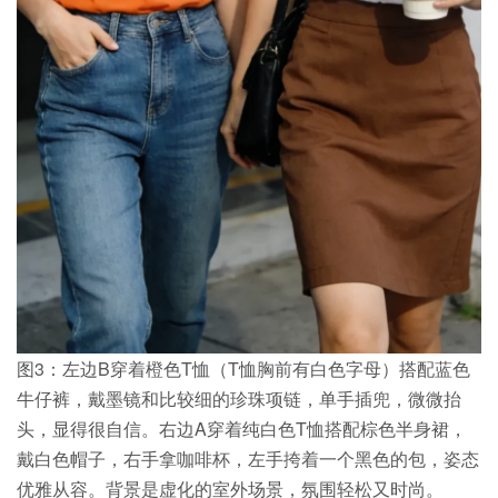
图3：左边B穿着橙色T恤（T恤胸前有白色字母）搭配蓝色
牛仔裤，戴墨镜和比较细的珍珠项链，单手插兜，微微抬
头，显得很自信。右边A穿着纯白色T恤搭配棕色半身裙，
戴白色帽子，右手拿咖啡杯，左手挎着一个黑色的包，姿态
优雅从容。背景是虚化的室外场景，氛围轻松又时尚。