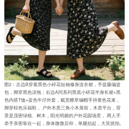
图2：左边B穿着黑色小碎花短袖修身连衣裙，手提藤编篮
包，脚穿黑色凉拖；右边A同系列黑底小碎花半身长裙+黑
色内搭T恤+蓝色牛仔外套，戴宽檐草编帽手持黄色花束，
脚穿棕色乐福鞋， 户外木质三角小木屋前，木质平台，背
景是茂密绿植、树木，阳光明媚的户外花园场景， 两人手
牵手亲密靠在一起，身体微微后仰，单腿抬起，大笑抓拍。