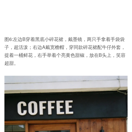
图6:左边B穿着黑底小碎花裙，戴墨镜，两只手拿着手袋袋
子，超活泼；右边A戴宽檐帽，穿同款碎花裙配牛仔外套，
提着一桶鲜花，右手举着个亮黄色甜椒，放在B头上，笑容
超甜。