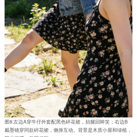
图8:左边A穿牛仔外套配黑色碎花裙，抬腿回眸笑；右边B
戴墨镜穿同款碎花裙，侧身互动。背景是木质小屋和绿植，