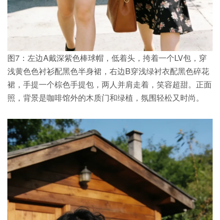
图7：左边A戴深紫色棒球帽，低着头，挎着一个LV包，穿
浅黄色色衬衫配黑色半身裙，右边B穿浅绿衬衣配黑色碎花
裙，手提一个棕色手提包，两人并肩走着，笑容超甜。正面
照，背景是咖啡馆外的木质门和绿植，氛围轻松又时尚。