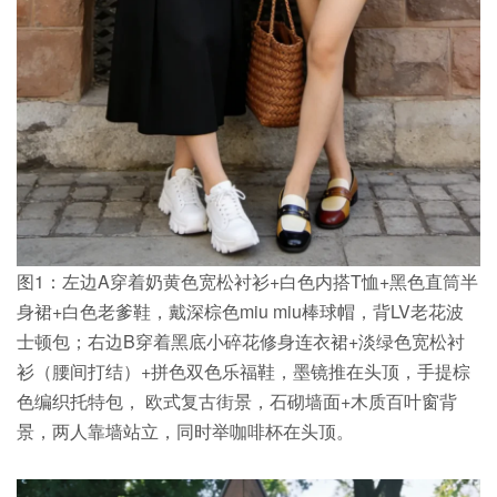
图1：左边A穿着奶黄色宽松衬衫+白色内搭T恤+黑色直筒半
身裙+白色老爹鞋，戴深棕色miu miu棒球帽，背LV老花波
士顿包；右边B穿着黑底小碎花修身连衣裙+淡绿色宽松衬
衫（腰间打结）+拼色双色乐福鞋，墨镜推在头顶，手提棕
色编织托特包， 欧式复古街景，石砌墙面+木质百叶窗背
景，两人靠墙站立，同时举咖啡杯在头顶。