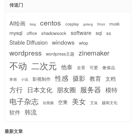
传送门
centos
AI绘画
musk
cosplay
linux
blog
golang
software
mysql
sql
shadowsock
ss
office
windows
Stable Diffusion
wlop
wordpress
zinemaker
wordpress主题
不动
二次元
他泰
全景
可爱
奢侈品
性感
摄影
教育
文档
影视制作
寒潮
小说
服务器
方行
日本文化
朋友圈
模特
电子杂志
美女
空乘
越南文化
短视频
艾滋
韩流
软件
最新文章