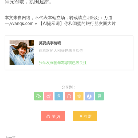
阳光温暖，氛围超甜。
本文来自网络，不代表本站立场，转载请注明出处：
万道
一,vvanqs.com
»
【AI提示词】你和闺蜜的旅行朋友圈大片
莫要搞事情哦
你喜欢的人刚好也未喜欢你
张学友刘德华邓紫琪已没关注
分享到：







赞(
0
)
打赏


上一篇