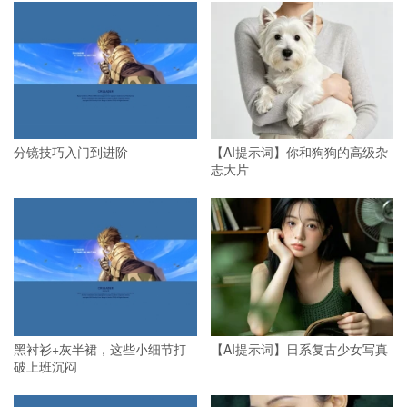
分镜技巧入门到进阶
【AI提示词】你和狗狗的高级杂
志大片
黑衬衫+灰半裙，这些小细节打
【AI提示词】日系复古少女写真
破上班沉闷