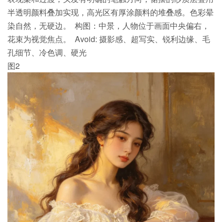
半透明颜料叠加实现，高光区有厚涂颜料的堆叠感。色彩晕
染自然，无硬边。 构图：中景，人物位于画面中央偏右，
花束为视觉焦点。 Avoid: 摄影感、超写实、锐利边缘、毛
孔细节、冷色调、硬光
图2