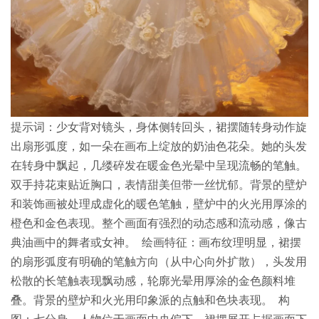
提示词：少女背对镜头，身体侧转回头，裙摆随转身动作旋
出扇形弧度，如一朵在画布上绽放的奶油色花朵。她的头发
在转身中飘起，几缕碎发在暖金色光晕中呈现流畅的笔触。
双手持花束贴近胸口，表情甜美但带一丝忧郁。背景的壁炉
和装饰画被处理成虚化的暖色笔触，壁炉中的火光用厚涂的
橙色和金色表现。整个画面有强烈的动态感和流动感，像古
典油画中的舞者或女神。 绘画特征：画布纹理明显，裙摆
的扇形弧度有明确的笔触方向（从中心向外扩散），头发用
松散的长笔触表现飘动感，轮廓光晕用厚涂的金色颜料堆
叠。背景的壁炉和火光用印象派的点触和色块表现。 构
图：七分身，人物位于画面中央偏下，裙摆展开占据画面下