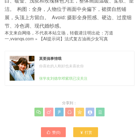
白、暖金、浅驼和玫瑰裸色为主，整体画面温暖、柔软、圣
洁。 构图：全身，人物位于画面中央偏下，裙摆自然铺
展，头顶上方留白
。 Avoid: 摄影全身照感、硬边、过度细
节、冷色调、现代婚纱感。
本文来自网络，不代表本站立场，转载请注明出处：
万道
一,vvanqs.com
»
【AI提示词】法式复古油画少女写真
莫要搞事情哦
你喜欢的人刚好也未喜欢你
张学友刘德华邓紫琪已没关注
分享到：







赞(
0
)
打赏

