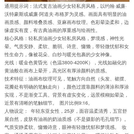
通用提示词：法式复古油画少女轻私房风格，以约翰·威廉·
沃特豪斯或威廉·阿道夫·布格罗为灵感。画面具有明显的油
画质感、颜料堆叠质感、亚麻画布纹理。色彩晕染柔和，边
缘虚实有度，有古典油画的厚重感与绘画性。
核心风格：轻私房油画
少女轻私房风格
，梦境感，神性光
晕。气质安静、柔软、脆弱、诗意、慵懒，带轻微忧郁和女
性生命力，像被花朵、白纱与暖光包裹的少女神像。
光线：暖金色黄昏光（色温3800-4200K），光线如融化的
黄油般在画布上晕开，高光区有厚涂颜料的质感。
技术特征：油画布纹理可见，笔触方向自然（头发、裙摆、
花瓣处有明确的笔触走向），颜色过渡靠颜料的薄涂和厚涂
实现，不是渐变工具。背景有虚实变化，远景模糊如晕染，
近景有清晰的笔触细节。 图片比例9:16。
人物设定： 年轻东亚女性，25岁，面容温柔清秀，五官舒
展自然，皮肤有油画的奶油质感（不是摄影的毛孔细节）。
气质安静柔软、慵懒诗意，眼神有轻微忧郁和梦境感。 妆