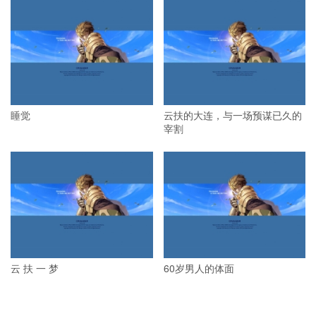
睡觉
云扶的大连，与一场预谋已久的
宰割
云 扶 一 梦
60岁男人的体面