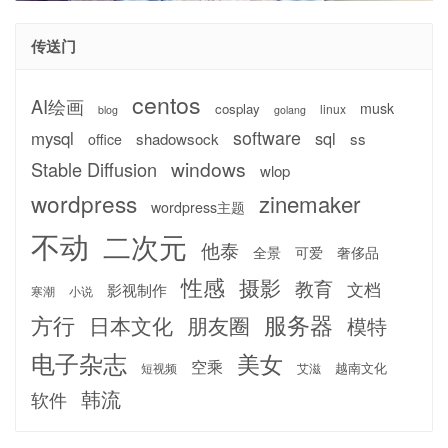
传送门
centos
AI绘画
musk
cosplay
linux
blog
golang
software
mysql
sql
shadowsock
ss
office
windows
Stable Diffusion
wlop
wordpress
zinemaker
wordpress主题
不动
二次元
他泰
全景
可爱
奢侈品
性感
摄影
教育
文档
影视制作
寒潮
小说
服务器
方行
日本文化
朋友圈
模特
电子杂志
美女
空乘
越南文化
短视频
艾滋
韩流
软件