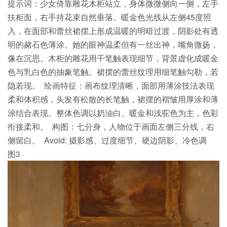
提示词：少女倚靠雕花木柜站立，身体微微侧向一侧，左手
扶柜面，右手持花束自然垂落。暖金色光线从左侧45度照
入，在面部和蕾丝裙摆上形成温暖的明暗过渡，阴影处有透
明的赭石色薄涂。她的眼神温柔但有一丝出神，嘴角微扬，
像在沉思。木柜的雕花用干笔触表现细节，背景虚化成暖金
色与乳白色的抽象笔触。裙摆的蕾丝纹理用细笔触勾勒，若
隐若现。 绘画特征：画布纹理清晰，面部用薄涂技法表现
柔和体积感，头发有松散的长笔触，裙摆的褶皱用厚涂和薄
涂结合表现。整体色调以奶油白、暖金和浅驼色为主，色彩
衔接柔和。 构图：七分身，人物位于画面左侧三分线，右
侧留白。 Avoid: 摄影感、过度细节、硬边阴影、冷色调
图3