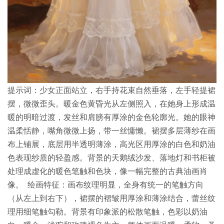
提示词：少女正面站立，右手持花束自然垂落，左手轻提裙
摆，微微歪头。暖金色黄昏光从左侧照入，在她身上形成温
暖的明暗过渡，发丝和肩膀有厚涂的金色轮廓光。她的眼神
温柔恬静，嘴角微微上扬，带一丝慵懒。裙摆多层薄纱在画
布上铺展，底层用半透明薄涂，高光区用厚涂的白色和奶油
色表现纱质的轻盈感。背景的天鹅绒沙发、落地灯和书柜被
处理成虚化的暖色笔触和色块，像一幅完整的古典油画肖
像。 绘画特征：画布纹理明显，全身有统一的笔触方向
（从左上到右下），裙摆的褶皱用厚涂和薄涂结合，蕾丝纹
理用细笔触勾勒。背景有印象派的松散笔触，色彩以奶油