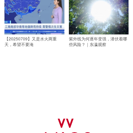
【20250709】又是水火两重
紫外线为何逐年变强，潜伏着哪
天，希望不要淹
些风险？｜东瀛观察