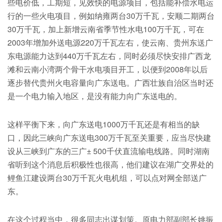
些电价低，工期短，见效快的电源项目，包括能补偿水电运
行的一些火电项目，例如纳雍两台30万千瓦，安顺二期两台
30万千瓦，加上新增云南省季节性水电100万千瓦，可在
2003年增加外送电源220万千瓦左右，使云南、贵州东送广
东电源能力达到440万千瓦左右，同时必须尽快安排广西龙
滩和云南小湾两个骨干水电项目开工，以便到2008年以后
逐步替代贵州火电容量向广东送电。广西壮族自治区当时还
是一个电力输入地区，是没有能力向广东送电的。
这样平衡下来，向广东送电1000万千瓦还是有相当的缺
口，因此三峡向广东送电300万千瓦至关重要，应当尽快建
设从三峡到广东的三广± 500千伏直流输电线路。同时湖南
省听到这个消息后积极性也很高，他们建议在湖广交界处的
鲤鱼江建设两台30万千瓦火电机组，可以点对网全部送广
东。
在这个过程当中，很多同志出谋划策。原电力部副部长姚振