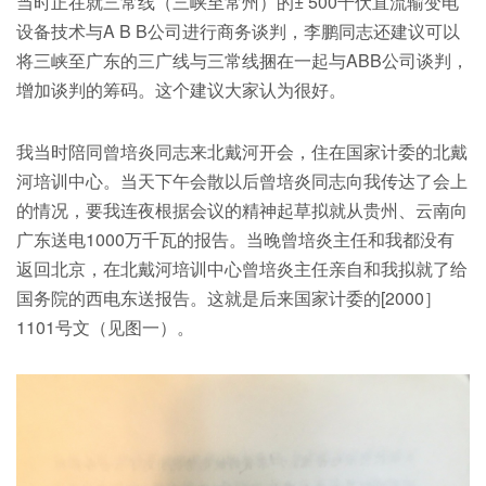
当时正在就三常线（三峡至常州）的± 500千伏直流输变电
设备技术与A B B公司进行商务谈判，李鹏同志还建议可以
将三峡至广东的三广线与三常线捆在一起与ABB公司谈判，
增加谈判的筹码。这个建议大家认为很好。
我当时陪同曾培炎同志来北戴河开会，住在国家计委的北戴
河培训中心。当天下午会散以后曾培炎同志向我传达了会上
的情况，要我连夜根据会议的精神起草拟就从贵州、云南向
广东送电1000万千瓦的报告。当晚曾培炎主任和我都没有
返回北京，在北戴河培训中心曾培炎主任亲自和我拟就了给
国务院的西电东送报告。这就是后来国家计委的[2000］
1101号文（见图一）。