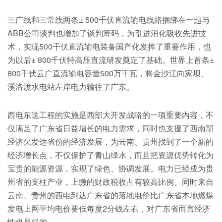
三广线和三常线两条± 500千伏直流输电线路捆绑在一起与
ABB公司谈判也增加了谈判筹码，为引进消化吸收先进技
术，实现500千伏直流输电装备国产化发挥了重要作用，也
为以后± 800千伏特高压直流研发奠定了基础。世界上首条±
800千伏云广直流输电容量500万千瓦，将金沙江向家坝、
溪洛渡水电站左岸电力输往了广东。
西电东送工程的实施是西部大开发战略的一项重要内容，不
仅满足了广东省日益增长的电力需求，同时也支援了西南部
经济欠发达省份的经济发展，为云南、贵州找到了一个新的
经济增长点，不仅保护了青山绿水，而且把资源优势转化为
宝贵的能源资源，实现了绿色、协调发展。电力已经成为贵
州省的支柱产业，上缴的财政税收占有较高比例。同时来自
云南、贵州的西电到达广东省的落地电价比广东省本地燃煤
发电上网平均电价要低每度2分钱左右，对广东省而言经济
性也是好的。