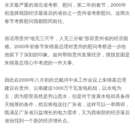
水灾最严重的湖北省考察、慰问，第二年的春节，2000年
初选择我国经济最落后的省份之一贵州省考察慰问。这两次
春节考察慰问我都陪同前往。
俗话用贵州“地无三尺平，人无三分银”形容贵州省的经济困
难。2000年初春节朱镕基总理对贵州的慰问考察进一步给
他留下了深刻的印象。如何帮助贵州发展经济，摆脱贫困是
朱镕基总理心中考虑的一件大事。
因此在2000年八月初的北戴河中央工作会议上朱镕基总理
建议在贵州、云南建设1000万千瓦发电机组，以水电为
主，因为那里虽然是穷山恶水，但是对于发展水电却具备得
天独厚的条件，然后将电送往广东省，这样可以一举两得，
既满足广东省日益增长的电力需求，又为西南部的经济落后
省份找到一个新的经济增长点。