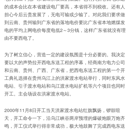
的成本会比在本省建设电厂要高，本省得不到税收。还有人
担心今后云贵发展了，无电可输或少输了。对此我们要求做
到云南、贵州输到广东省的落地电价要比广东省本地燃煤发
电的平均上网电价每度电低2～3分钱，这样广东省就没有理
由不要西电了。
为了树立信心，营造一定的建设氛围是十分必要的。我决定
要以大的声势拉开西电东送工程的序幕，经商南方电力公司
和云南、贵州、广西、广东省，把西电东送工程的第一个开
工典礼选择在贵州乌江上的洪家渡水电站举行，同时东风水
电站、引子渡水电站和乌江渡水电站扩机等六个项目也同时
开工。主会场设在洪家渡水电站。
2000年11月8日开工当天洪家渡水电站红旗飘扬，锣鼓喧
天，开工命令一下，沿乌江峡谷两岸预埋的爆破炮眼万炮齐
鸣，开工仪式举行得非常成功，极大地鼓舞了完成西电东送