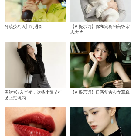
分镜技巧入门到进阶
【AI提示词】你和狗狗的高级杂
志大片
黑衬衫+灰半裙，这些小细节打
【AI提示词】日系复古少女写真
破上班沉闷