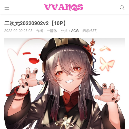


二次元20220902v2【10P】
2022-09-02 08:08
作者：一醉休
分类：
ACG
阅读(637)