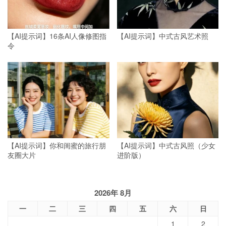
【AI提示词】16条AI人像修图指
【AI提示词】中式古风艺术照
令
【AI提示词】你和闺蜜的旅行朋
【AI提示词】中式古风照（少女
友圈大片
进阶版）
2026年 8月
一
二
三
四
五
六
日
1
2