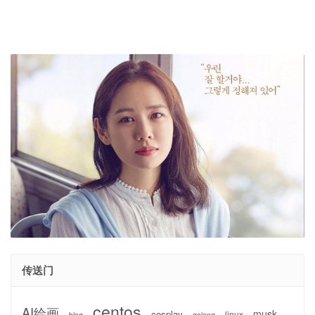
传送门
centos
AI绘画
musk
cosplay
linux
blog
golang