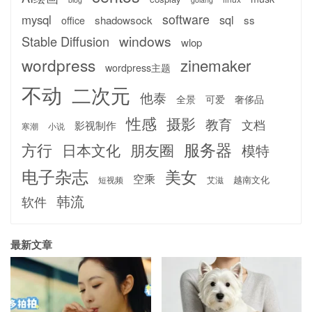
software
mysql
sql
shadowsock
ss
office
windows
Stable Diffusion
wlop
wordpress
zinemaker
wordpress主题
不动
二次元
他泰
全景
可爱
奢侈品
性感
摄影
教育
文档
影视制作
寒潮
小说
服务器
方行
日本文化
朋友圈
模特
电子杂志
美女
空乘
越南文化
短视频
艾滋
韩流
软件
最新文章