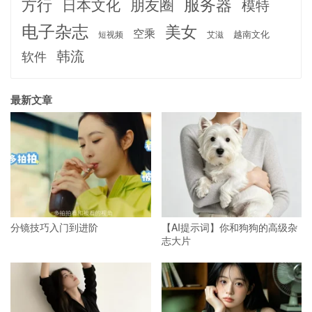
服务器
方行
日本文化
朋友圈
模特
电子杂志
美女
空乘
越南文化
短视频
艾滋
韩流
软件
最新文章
分镜技巧入门到进阶
【AI提示词】你和狗狗的高级杂
志大片