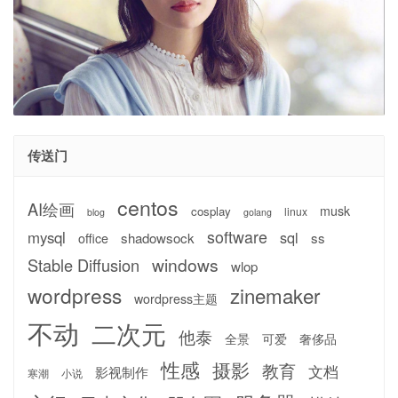
传送门
centos
AI绘画
musk
cosplay
linux
blog
golang
software
mysql
sql
shadowsock
ss
office
windows
Stable Diffusion
wlop
wordpress
zinemaker
wordpress主题
不动
二次元
他泰
全景
可爱
奢侈品
性感
摄影
教育
文档
影视制作
寒潮
小说