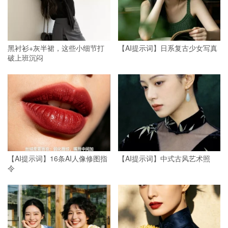
黑衬衫+灰半裙，这些小细节打
【AI提示词】日系复古少女写真
破上班沉闷
【AI提示词】16条AI人像修图指
【AI提示词】中式古风艺术照
令