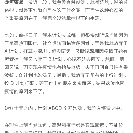
@河森堡：
最近一段，我愈发有种感觉，就是茫然，说的通
俗些，就是不知道自己在这干什么呢，而产生这种心态的一
个重要原因在于，我完全没法掌控眼下的生活。
比如，前些日子，我本计划去成都，但很快就听说当地因为
干旱高热而限电，社会运转面临诸多困难，于是我就放弃了
A 计划，打算去深圳，但没两天，又听说深圳因疫情开始有
所管控，我又放弃了 B 计划，心说不妨去西安，然而，新
闻又说，西安现在疫情也有抬头趋势，去了再回京只怕有番
波折，C 计划也泡汤了，最后，我放弃了所有的出行计划，
按 D 计划行事，等工作上的朋友来京面谈，结果这位也因
疫情的原因来不了。
短短十天之内，计划 ABCD 全部泡汤，我陷入懵逼之中。
在理性上我当然知道，高温和疫情都是客观因素，不能较
劲，但在潜意识里，我已经对 “计划” 特别是 “长期计划” 充