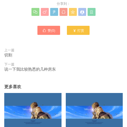
分享到：







赞(
0
)
打赏


上一篇
切割
下一篇
说一下我比较熟悉的几种房东
更多喜欢