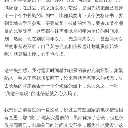
满怀疑，在过去，我之所以很少茫然，是因为我把自己置身
于一个个中长期的计划中，比如我要考下某个资格证书，要
到某地去学习参观，要完成某个技能的学习，要参加某个项
目的比赛等等，这些都往往需要以月和年为单位的时间规
划，然而，现在别说两年以后，光是两周以后，甚至两天以
后的事都说不准，自己又怎么会相信长远计划能贯彻始终
呢？就算嘴上硬，心里也会虚。
这种失控感让我对需要时间精力积累的事都充满怀疑，频繁
陷入一种来了事就招架两下，没来事就等着事来的状态，失
去长远的将来而困于一个个短促的当下，久而久之，一种
“我这干啥呢” 的迷茫感就入心入脑了。
我想起之前看过的一篇文章，说过去有些国家的电梯按钮很
有意思，那 “关门” 键其实是假的，虽然你按了会亮，但也仅
仅是亮而已，电梯关门的时间其实不变，那为什么要设计这