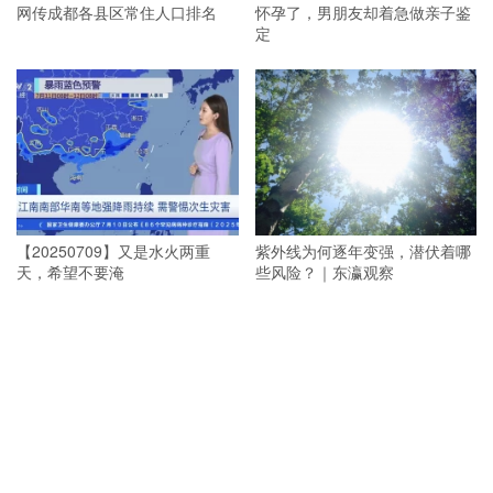
网传成都各县区常住人口排名
怀孕了，男朋友却着急做亲子鉴
定
【20250709】又是水火两重
紫外线为何逐年变强，潜伏着哪
天，希望不要淹
些风险？｜东瀛观察