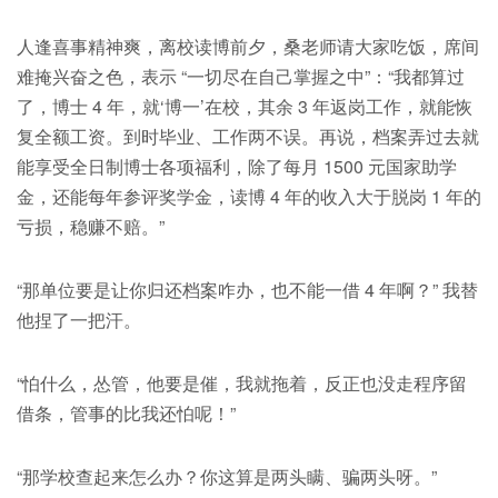
人逢喜事精神爽，离校读博前夕，桑老师请大家吃饭，席间
难掩兴奋之色，表示 “一切尽在自己掌握之中”：“我都算过
了，博士 4 年，就‘博一’在校，其余 3 年返岗工作，就能恢
复全额工资。到时毕业、工作两不误。再说，档案弄过去就
能享受全日制博士各项福利，除了每月 1500 元国家助学
金，还能每年参评奖学金，读博 4 年的收入大于脱岗 1 年的
亏损，稳赚不赔。”
“那单位要是让你归还档案咋办，也不能一借 4 年啊？” 我替
他捏了一把汗。
“怕什么，怂管，他要是催，我就拖着，反正也没走程序留
借条，管事的比我还怕呢！”
“那学校查起来怎么办？你这算是两头瞒、骗两头呀。”