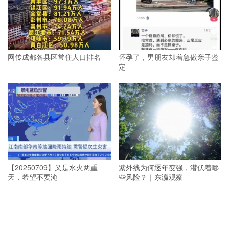
网传成都各县区常住人口排名
怀孕了，男朋友却着急做亲子鉴
定
【20250709】又是水火两重
紫外线为何逐年变强，潜伏着哪
天，希望不要淹
些风险？｜东瀛观察