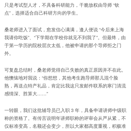
只是考试型人才，不具备科研能力，干脆放权由导师 “钦
点”，选择适合自己科研方向的学生。
桑老师进入了面试，愈发信心满满，逢人便说 “今后来上海
我请你吃饭”、“下学期在学校你就见不到我了”。但最终，由
于第一学历的院校层次太低，他被申请的那个导师拒之门
外。
可复盘总结时，桑老师觉得自己失败的真正原因并不在此。
他懊恼地对我说：“你想想，其他考生跑导师那儿混个脸
熟，再送点特产礼品，肯定比我这只发邮件联系的寒门清流
感情深、胜算大……”
一转眼，我们这批辅导员已入职 3 年，具备申请讲师中级职
称的资格了。有传言说明年讲师职称的评审会从严从紧，不
仅标准变高，名额还会变少，所以大家都高度重视，积极准