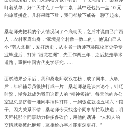
盯着菜单，好半天才点了一荤二素，其中还包括一盘 10 元
的凉菜拼盘。几杯果啤下肚，我们都放下戒备，聊了起来。
桑老师先把我的个人情况问了个底朝天，之后才说自己广西
人，农村家庭出身，“家境是全村数一数二的”。他说自己从
小 “南人北相”，爱好历史，从本省一所师范类院校历史学专
业毕业后，打算 “潜龙在渊”，先工作两三年，之后想走学术
道路，重振中国古代史学研究……
面试结果公示后，我和桑老师双双在榜，成了同事。入职
后，年轻辅导员很快打成一片，桑老师总是谈古论今，针砭
时弊，慢慢就成为我们这群人的 “精神领袖”。每天他的办公
室里总是挤着一堆同事插科打诨，一到饭点就吆五喝六下馆
子。因为关系不错，桑老师今天找这个同事帮忙取快递，明
天拜托那个同事助力拼多多砍价，用他的话讲：“人和人的
交情就要彼此麻烦，互相给办事才能更深更好。”