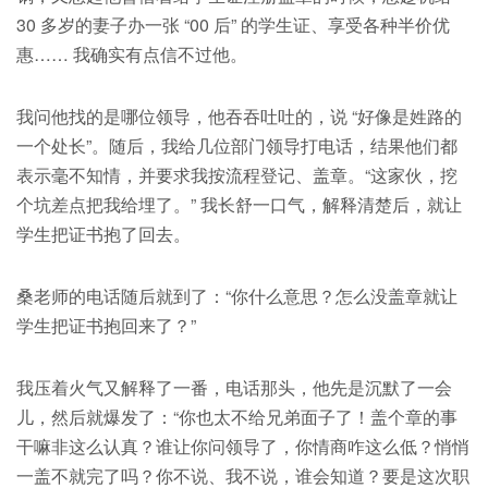
30 多岁的妻子办一张 “00 后” 的学生证、享受各种半价优
惠…… 我确实有点信不过他。
我问他找的是哪位领导，他吞吞吐吐的，说 “好像是姓路的
一个处长”。随后，我给几位部门领导打电话，结果他们都
表示毫不知情，并要求我按流程登记、盖章。“这家伙，挖
个坑差点把我给埋了。” 我长舒一口气，解释清楚后，就让
学生把证书抱了回去。
桑老师的电话随后就到了：“你什么意思？怎么没盖章就让
学生把证书抱回来了？”
我压着火气又解释了一番，电话那头，他先是沉默了一会
儿，然后就爆发了：“你也太不给兄弟面子了！盖个章的事
干嘛非这么认真？谁让你问领导了，你情商咋这么低？悄悄
一盖不就完了吗？你不说、我不说，谁会知道？要是这次职