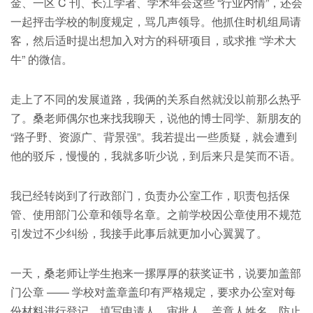
金、一区 C 刊、长江学者、学术年会这些 “行业内情”，还会
一起抨击学校的制度规定，骂几声领导。他抓住时机组局请
客，然后适时提出想加入对方的科研项目，或求推 “学术大
牛” 的微信。
走上了不同的发展道路，我俩的关系自然就没以前那么热乎
了。桑老师偶尔也来找我聊天，说他的博士同学、新朋友的
“路子野、资源广、背景强”。我若提出一些质疑，就会遭到
他的驳斥，慢慢的，我就多听少说，到后来只是笑而不语。
我已经转岗到了行政部门，负责办公室工作，职责包括保
管、使用部门公章和领导名章。之前学校因公章使用不规范
引发过不少纠纷，我接手此事后就更加小心翼翼了。
一天，桑老师让学生抱来一摞厚厚的获奖证书，说要加盖部
门公章 —— 学校对盖章盖印有严格规定，要求办公室对每
份材料进行登记，填写申请人、审批人、盖章人姓名，防止