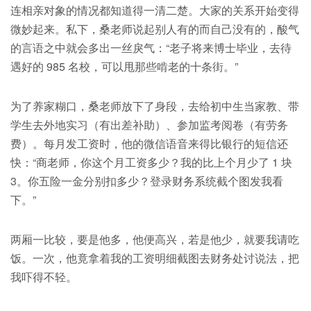
连相亲对象的情况都知道得一清二楚。大家的关系开始变得
微妙起来。私下，桑老师说起别人有的而自己没有的，酸气
的言语之中就会多出一丝戾气：“老子将来博士毕业，去待
遇好的 985 名校，可以甩那些啃老的十条街。”
为了养家糊口，桑老师放下了身段，去给初中生当家教、带
学生去外地实习（有出差补助）、参加监考阅卷（有劳务
费）。每月发工资时，他的微信语音来得比银行的短信还
快：“商老师，你这个月工资多少？我的比上个月少了 1 块
3。你五险一金分别扣多少？登录财务系统截个图发我看
下。”
两厢一比较，要是他多，他便高兴，若是他少，就要我请吃
饭。一次，他竟拿着我的工资明细截图去财务处讨说法，把
我吓得不轻。