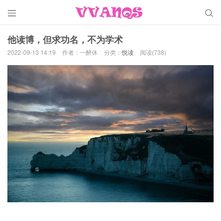


他读博，但求功名，不为学术
2022-09-13 14:19
作者：一醉休
分类：
悦读
阅读(738)