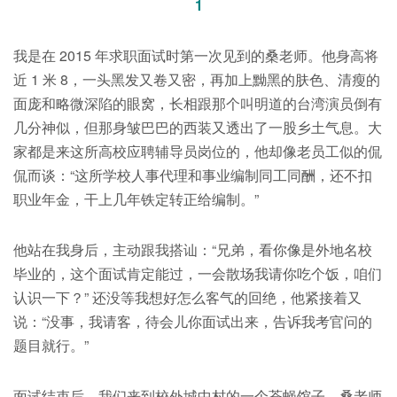
1
我是在 2015 年求职面试时第一次见到的桑老师。他身高将
近 1 米 8，一头黑发又卷又密，再加上黝黑的肤色、清瘦的
面庞和略微深陷的眼窝，长相跟那个叫明道的台湾演员倒有
几分神似，但那身皱巴巴的西装又透出了一股乡土气息。大
家都是来这所高校应聘辅导员岗位的，他却像老员工似的侃
侃而谈：“这所学校人事代理和事业编制同工同酬，还不扣
职业年金，干上几年铁定转正给编制。”
他站在我身后，主动跟我搭讪：“兄弟，看你像是外地名校
毕业的，这个面试肯定能过，一会散场我请你吃个饭，咱们
认识一下？” 还没等我想好怎么客气的回绝，他紧接着又
说：“没事，我请客，待会儿你面试出来，告诉我考官问的
题目就行。”
面试结束后，我们来到校外城中村的一个苍蝇馆子。桑老师