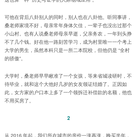
可他在背后八卦别人的同时，别人也在八卦他。听同事讲，
桑老师家境不好，母亲常年身体欠佳，一辈子也没出过那个
小山村。也有人说桑老师母亲早逝，父亲务农，一年到头挣
不了几个钱。好在他一路刻苦学习，成为村里唯一一个考上
大学的男生，虽然本科只是一所二本院校，但他仍是 “全村
的骄傲”。
大学时，桑老师早早瞅准了一个女孩，等来省城读研时，不
待毕业，就和这个大他好几岁的女友领证结婚了。正因如
此，女方家的户口本上多了一个领拆迁补偿款的名额，他也
不用买房了。
2
从 2016 年起，我们所在城市的房价一涨再涨，晚买半年，