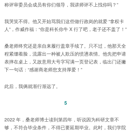
称评审委员会成员有你们领导，我讲师评不上找你吗？”
我哭笑不得。他又开始骂我们这些做行政岗的就爱 “拿权卡
人”，作威作福：“你是科长你牛 X 行了吧，老子还不盖了！”
桑老师终究还是亲自来履行盖章手续了。只不过，他那天全
程紧绷着脸，流露出一种被人欺压的愤懑表情。他先把申请
表摔在桌上，又故意用大号字写满一页登记表，临出门还撇
下一句话：“感谢商老师您支持厚爱！”
此后，我俩就渐行渐远了。
5
2022 年，桑老师博士读到第四年，听说因为科研文章不
够，不符合毕业条件，不得已要延期毕业。此时，我们学院