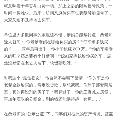
就意味着十年奋斗白费一场。加上之后的限购摇号政策，一
时间一房难求。后来，坊间又疯传买车也要限号加摇号了，
大家又迫不及待地去买车。
单位里大多数同事的家境还不错，爹妈总能帮衬点，桑老师
逢人就问：“你老爹老妈在哪给你买的房？”“每平米多钱买
的？…… 两年后再出手，你小子稳赚 200 万。”“你的车啃老
来的吧？还是要有个好爹啊！”“媳妇家掏钱给你买的车，居
然没登记在老丈人名下，软饭硬吃呀。”
对我这个 “最佳损友”，他自然不会嘴下留情：“你的车是你
老爹全款给买的，肯定没贷款，别想蒙我。你除了那套两居
室，真的再没别的房子了？我算过了，你的工资减去房贷，
再加年底取的公积金，剩的钱还能供得起一套房……”
在桑老师的 “公示公证” 下，同事们对彼此的资产情况、甚至