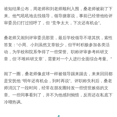
谁知结果公布，周老师和刘老师顺利入围，桑老师被刷了下
来。他气吼吼地去找领导，领导搪塞说，事前已经替他给评
审委员们打过招呼了，但 “竞争太大，下次还有机会”。
桑老师又闹到评审委员那里，最后学校领导不堪其扰，索性
答复：“小周、小刘虽然文章较少，但平时积极参加各类活
动，为学校和院系争得了一些荣誉。职称评审参考科研文
章，但‘不唯科研文章’，需要对一个人进行全面综合考量。”
闹了一圈，桑老师像皮球一样被领导踢来踢去，来来回回都
是安抚他 “明年还有机会，到时再说”。评职称失利后，桑老
师消沉了一段时间，经常在朋友圈转发一些愤世嫉俗的文
章。一些同事看到了，并不为他感到惋惜，反而还在私底下
冷嘲热讽。
4