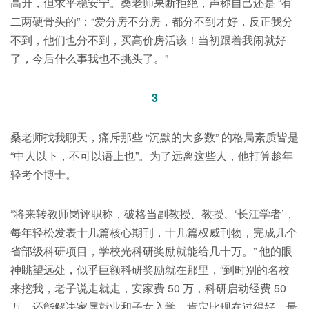
高升，但求平稳安宁。桑老师果断拒绝，声称自己还是 “有
二两硬骨头的”：“爱分房不分房，都分不到才好，反正我分
不到，他们也分不到，买高价房活该！当初跟着我闹就好
了，今后什么事我也不挑头了。”
3
桑老师找我聊天，痛斥那些 “沉默的大多数” 的格局素质皆是
“中人以下，不可以语上也”。为了远离这些人，他打算趁年
轻考个博士。
“将来转教师岗评职称，破格当副教授、教授、‘长江学者’，
每年轻松发表十几篇核心期刊，十几篇权威刊物，完成几个
省部级科研项目，学校光科研奖励就能给几十万。” 他的眼
神眺望远处，似乎巨额科研奖励就在那里，“到时别的名校
来挖我，老子说走就走，安家费 50 万，科研启动经费 50
万，还能解决家属就业和子女入学，肯定比现在过得好，最