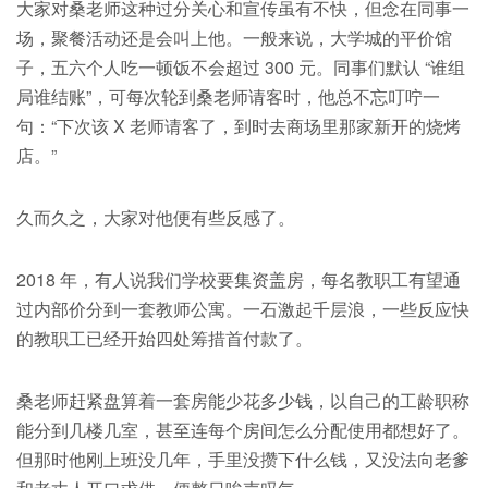
大家对桑老师这种过分关心和宣传虽有不快，但念在同事一
场，聚餐活动还是会叫上他。一般来说，大学城的平价馆
子，五六个人吃一顿饭不会超过 300 元。同事们默认 “谁组
局谁结账”，可每次轮到桑老师请客时，他总不忘叮咛一
句：“下次该 X 老师请客了，到时去商场里那家新开的烧烤
店。”
久而久之，大家对他便有些反感了。
2018 年，有人说我们学校要集资盖房，每名教职工有望通
过内部价分到一套教师公寓。一石激起千层浪，一些反应快
的教职工已经开始四处筹措首付款了。
桑老师赶紧盘算着一套房能少花多少钱，以自己的工龄职称
能分到几楼几室，甚至连每个房间怎么分配使用都想好了。
但那时他刚上班没几年，手里没攒下什么钱，又没法向老爹