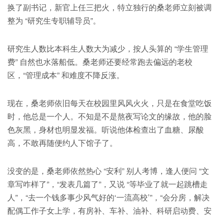
换了副书记，新官上任三把火，特立独行的桑老师立刻被调
整为 “研究生专职辅导员”。
研究生人数比本科生人数大为减少，按人头算的 “学生管理
费” 自然也水落船低。桑老师还要经常跑去偏远的老校
区，“管理成本” 和难度不降反涨。
现在，桑老师依旧每天在校园里风风火火，只是在食堂吃饭
时，他总是一个人。不知是不是熬夜写论文的缘故，他的脸
色灰黑，身材也明显发福。听说他体检查出了血糖、尿酸
高，不敢再随便约人下馆子了。
没变的是，桑老师依然热心 “安利” 别人考博，逢人便问 “文
章写咋样了”，“发表几篇了”，又说 “等毕业了就一起跳槽走
人”，“去一个钱多事少风气好的‘一流高校’”，“会分房，解决
配偶工作子女上学，有房补、车补、油补、科研启动费、安