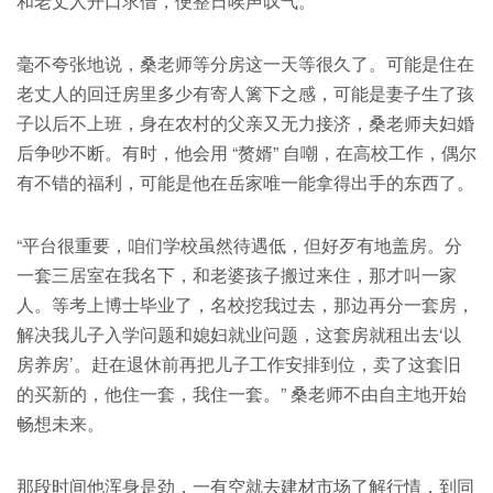
和老丈人开口求借，便整日唉声叹气。
毫不夸张地说，桑老师等分房这一天等很久了。可能是住在
老丈人的回迁房里多少有寄人篱下之感，可能是妻子生了孩
子以后不上班，身在农村的父亲又无力接济，桑老师夫妇婚
后争吵不断。有时，他会用 “赘婿” 自嘲，在高校工作，偶尔
有不错的福利，可能是他在岳家唯一能拿得出手的东西了。
“平台很重要，咱们学校虽然待遇低，但好歹有地盖房。分
一套三居室在我名下，和老婆孩子搬过来住，那才叫一家
人。等考上博士毕业了，名校挖我过去，那边再分一套房，
解决我儿子入学问题和媳妇就业问题，这套房就租出去‘以
房养房’。赶在退休前再把儿子工作安排到位，卖了这套旧
的买新的，他住一套，我住一套。” 桑老师不由自主地开始
畅想未来。
那段时间他浑身是劲，一有空就去建材市场了解行情，到同