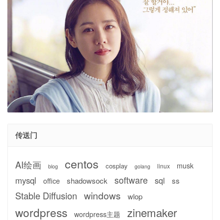
传送门
centos
AI绘画
musk
cosplay
linux
blog
golang
software
mysql
sql
shadowsock
ss
office
windows
Stable Diffusion
wlop
wordpress
zinemaker
wordpress主题