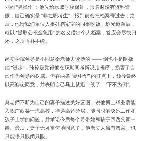
列的 “骚操作”：他先给录取学校保证，报名时没有资料造
假，自己确实是 “非在职考生”，报到前会把档案寄过去；之
后，他请我们单位人事处档案室的同事吃饭，称兄道弟后，
就以 “提取公积金急用” 的名义借出个人档案，答应会尽快归
还，之后再补手续。
起初学院领导是不同意桑老师去读博的 —— 倒也不是阻挠
他 “进步”，纯粹是觉得他在职期间考博没走程序，损害了自
己作为领导的权威。但在两条 “硬中华” 的打点下，领导最终
以高姿态同意，并表明自己马上就退二线了，“下不为例”。
桑老师不断为自己的妻子描述美好蓝图，说他博士毕业后能
入职广西某一流高校，待遇高还分房，能同时解决她工作和
孩子上学的问题，并承诺今后每个月带她和孩子回岳父家一
趟。最后，妻子无可奈何地同意了，他老丈人虽有怨言，也
只能睁只眼闭只眼。