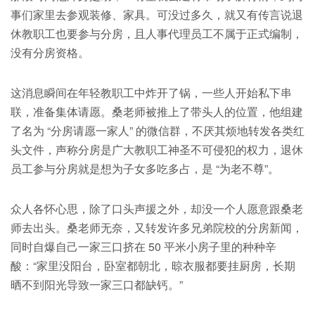
事们家里去参观装修、家具。可没过多久，就又有传言说退
休教职工也要参与分房，且人事代理员工不属于正式编制，
没有分房资格。
这消息瞬间在年轻教职工中炸开了锅，一些人开始私下串
联，准备集体请愿。桑老师被推上了带头人的位置，他组建
了名为 “分房请愿一家人” 的微信群，不厌其烦地转发各类红
头文件，声称分房是广大教职工神圣不可侵犯的权力，退休
员工参与分房就是想为子女多吃多占，是 “为老不尊”。
众人各怀心思，除了口头声援之外，却没一个人愿意跟桑老
师去出头。桑老师无奈，又转发许多兄弟院校的分房新闻，
同时自爆自己一家三口挤在 50 平米小房子里的种种辛
酸：“家里没阳台，卧室都朝北，晾衣服都要挂厨房，长期
晒不到阳光导致一家三口都缺钙。”