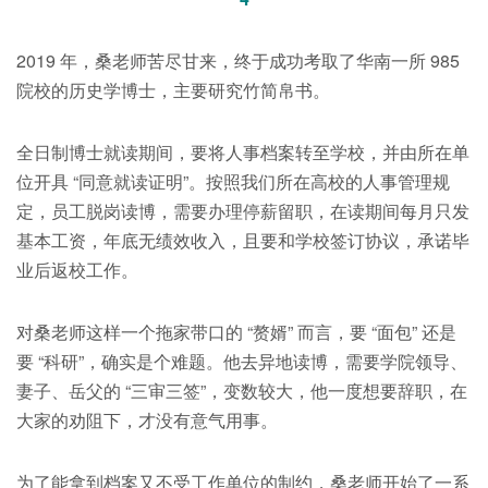
2019 年，桑老师苦尽甘来，终于成功考取了华南一所 985
院校的历史学博士，主要研究竹简帛书。
全日制博士就读期间，要将人事档案转至学校，并由所在单
位开具 “同意就读证明”。按照我们所在高校的人事管理规
定，员工脱岗读博，需要办理停薪留职，在读期间每月只发
基本工资，年底无绩效收入，且要和学校签订协议，承诺毕
业后返校工作。
对桑老师这样一个拖家带口的 “赘婿” 而言，要 “面包” 还是
要 “科研”，确实是个难题。他去异地读博，需要学院领导、
妻子、岳父的 “三审三签”，变数较大，他一度想要辞职，在
大家的劝阻下，才没有意气用事。
为了能拿到档案又不受工作单位的制约，桑老师开始了一系