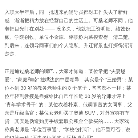
入职大半年后，同一批进来的辅导员都对工作失去了新鲜
感，渐渐把精力放在经营自己的生活上。可桑老师不同，他
老把目光盯在别处 —— 没多久，他就把工资明细、绩效份
额、学院创收、单位小金库、评职称内幕摸查得一清二楚。
到后来，连领导同事们的个人隐私、升迁背景也打探得清清
楚楚。
正是通过桑老师的嘴巴，大家才知道：某位常把 “夫妻恩
爱”、“家庭和睦” 挂嘴边的中层领导，其实是个 “三婚男”；某
位不到 30 岁的教务老师生的 3 个孩子，爸爸都不一样；某
位年轻副教授是靠嫁给比自己年长近 30 岁的导师才评上
“青年学术骨干” 的；某位衣着朴素、低调寡言的女同事，父
亲是厅级高官；某位女老师买了奥迪 SUV，对外宣称有车
贷，其实是伪造购房手续套取公积金全款买的…… 大家戏
称桑老师是 “单位百事通”、“学校包打听”，他不置可否，说
这也算一种 “历史考证学的人际场域应用”。