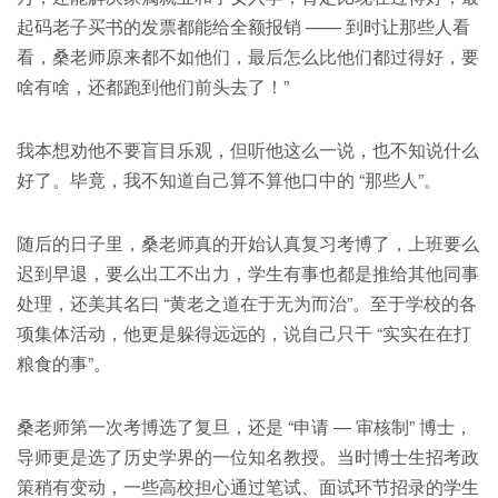
起码老子买书的发票都能给全额报销 —— 到时让那些人看
看，桑老师原来都不如他们，最后怎么比他们都过得好，要
啥有啥，还都跑到他们前头去了！”
我本想劝他不要盲目乐观，但听他这么一说，也不知说什么
好了。毕竟，我不知道自己算不算他口中的 “那些人”。
随后的日子里，桑老师真的开始认真复习考博了，上班要么
迟到早退，要么出工不出力，学生有事也都是推给其他同事
处理，还美其名曰 “黄老之道在于无为而治”。至于学校的各
项集体活动，他更是躲得远远的，说自己只干 “实实在在打
粮食的事”。
桑老师第一次考博选了复旦，还是 “申请 — 审核制” 博士，
导师更是选了历史学界的一位知名教授。当时博士生招考政
策稍有变动，一些高校担心通过笔试、面试环节招录的学生