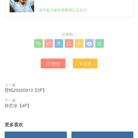
张学友刘德华邓紫琪已没关注
分享到：







赞(
0
)
打赏


上一篇
壁纸20220913【2P】
下一篇
孙艺珍【4P】
更多喜欢