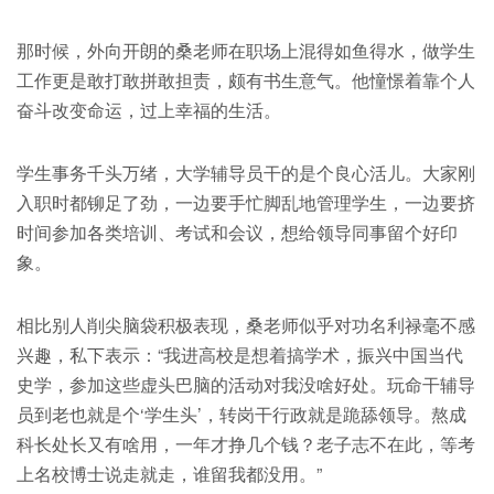
那时候，外向开朗的桑老师在职场上混得如鱼得水，做学生
工作更是敢打敢拼敢担责，颇有书生意气。他憧憬着靠个人
奋斗改变命运，过上幸福的生活。
学生事务千头万绪，大学辅导员干的是个良心活儿。大家刚
入职时都铆足了劲，一边要手忙脚乱地管理学生，一边要挤
时间参加各类培训、考试和会议，想给领导同事留个好印
象。
相比别人削尖脑袋积极表现，桑老师似乎对功名利禄毫不感
兴趣，私下表示：“我进高校是想着搞学术，振兴中国当代
史学，参加这些虚头巴脑的活动对我没啥好处。玩命干辅导
员到老也就是个‘学生头’，转岗干行政就是跪舔领导。熬成
科长处长又有啥用，一年才挣几个钱？老子志不在此，等考
上名校博士说走就走，谁留我都没用。”