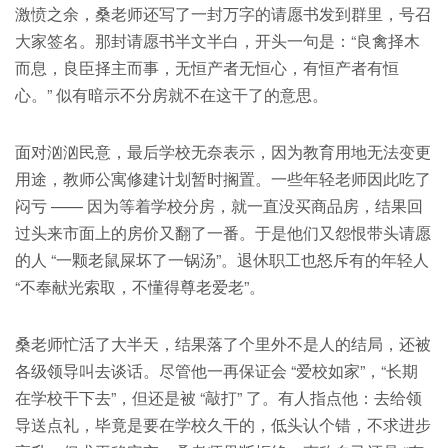
激愤之余，桑老师还写了一封万字的请愿书发到群里，号召
大家签名。那封请愿书半文半白，开头一句是：“良禽择木
而息，良臣择主而事，无恒产者无恒心，有恒产者有恒
心。” 似有暗示不分房就不在这干了的意思。
面对汹汹民意，最后学校无奈表示，因为教育用地无法变更
用途，教师公寓修建计划暂时搁置。一些年轻老师因此吃了
闷亏 —— 因为等着学校分房，就一直没买商品房，结果回
过头来市面上的房价又翻了一番。于是他们又怨恨带头请愿
的人 “一颗老鼠屎坏了一锅汤”。退休职工也怒斥有的年轻人
“不奉献光索取，不懂得尊老爱老”。
桑老师忙活了大半天，结果落了个里外不是人的结局，还被
各级领导叫去谈话。尽管他一再保证会 “爱校如家”，“长期
在学校干下去”，但还是被 “敲打” 了。有人指点他：去给领
导送点礼，毕竟是要在学校久干的，低头认个错，不求进步