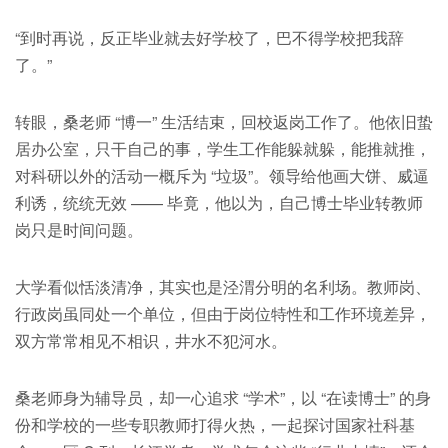
“到时再说，反正毕业就去好学校了，巴不得学校把我辞
了。”
转眼，桑老师 “博一” 生活结束，回校返岗工作了。他依旧蛰
居办公室，只干自己的事，学生工作能躲就躲，能推就推，
对科研以外的活动一概斥为 “垃圾”。领导给他画大饼、威逼
利诱，统统无效 —— 毕竟，他以为，自己博士毕业转教师
岗只是时间问题。
大学看似恬淡清净，其实也是泾渭分明的名利场。教师岗、
行政岗虽同处一个单位，但由于岗位特性和工作环境差异，
双方常常相见不相识，井水不犯河水。
桑老师身为辅导员，却一心追求 “学术”，以 “在读博士” 的身
份和学校的一些专职教师打得火热，一起探讨国家社科基