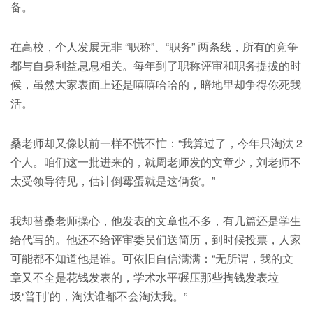
备。
在高校，个人发展无非 “职称”、“职务” 两条线，所有的竞争
都与自身利益息息相关。每年到了职称评审和职务提拔的时
候，虽然大家表面上还是嘻嘻哈哈的，暗地里却争得你死我
活。
桑老师却又像以前一样不慌不忙：“我算过了，今年只淘汰 2
个人。咱们这一批进来的，就周老师发的文章少，刘老师不
太受领导待见，估计倒霉蛋就是这俩货。”
我却替桑老师操心，他发表的文章也不多，有几篇还是学生
给代写的。他还不给评审委员们送简历，到时候投票，人家
可能都不知道他是谁。可依旧自信满满：“无所谓，我的文
章又不全是花钱发表的，学术水平碾压那些掏钱发表垃
圾‘普刊’的，淘汰谁都不会淘汰我。”