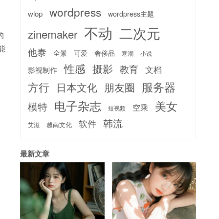
wordpress
wlop
wordpress主题
不动
二次元
zinemaker
的
能
他泰
全景
可爱
奢侈品
寒潮
小说
性感
摄影
教育
文档
影视制作
服务器
方行
日本文化
朋友圈
电子杂志
美女
模特
空乘
短视频
韩流
软件
越南文化
艾滋
最新文章