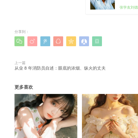
张学友刘德
分享到：







上一篇
从业 8 年消防员自述：眼底的浓烟、纵火的丈夫
更多喜欢