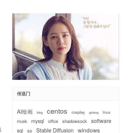
传送门
centos
AI绘画
cosplay
linux
blog
golang
software
mysql
shadowsock
musk
office
windows
绒
Stable Diffusion
sql
ss