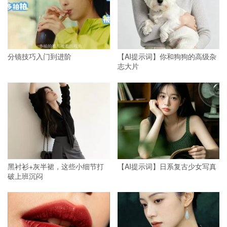
分镜技巧入门到进阶
【AI提示词】你和狗狗的高级杂
志大片
黑衬衫+灰半裙，这些小细节打
【AI提示词】日系复古少女写真
破上班沉闷