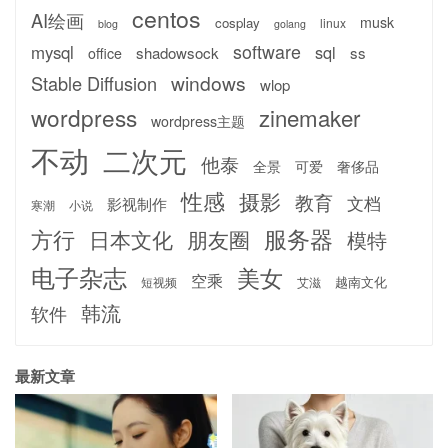
centos
AI绘画
musk
cosplay
linux
blog
golang
software
mysql
sql
shadowsock
ss
office
windows
Stable Diffusion
wlop
wordpress
zinemaker
wordpress主题
不动
二次元
他泰
全景
可爱
奢侈品
性感
摄影
教育
文档
影视制作
寒潮
小说
服务器
方行
日本文化
朋友圈
模特
电子杂志
美女
空乘
越南文化
短视频
艾滋
韩流
软件
最新文章