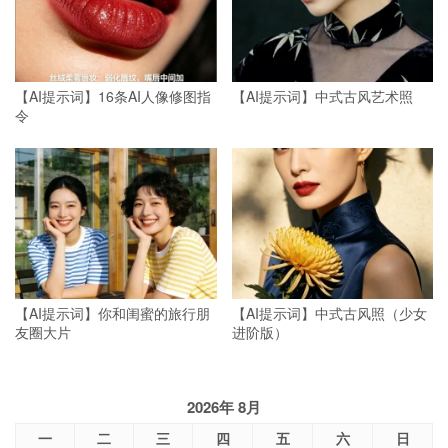
【AI提示词】16条AI人像修图指
【AI提示词】中式古风艺术照
令
【AI提示词】你和闺蜜的旅行朋
【AI提示词】中式古风照（少女
友圈大片
进阶版）
2026年 8月
一
二
三
四
五
六
日