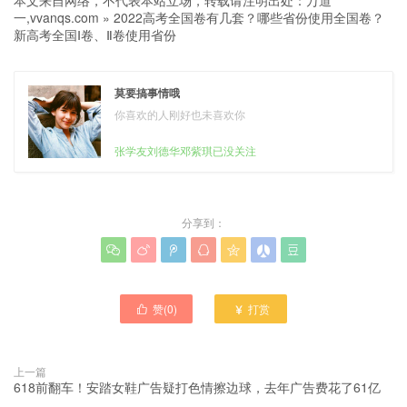
本文来自网络，不代表本站立场，转载请注明出处：
万道
一,vvanqs.com
»
2022高考全国卷有几套？哪些省份使用全国卷？
新高考全国Ⅰ卷、Ⅱ卷使用省份
莫要搞事情哦
你喜欢的人刚好也未喜欢你
张学友刘德华邓紫琪已没关注
分享到：







赞(
0
)
打赏


上一篇
618前翻车！安踏女鞋广告疑打色情擦边球，去年广告费花了61亿