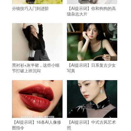
分镜技巧入门到进阶
【AI提示词】你和狗狗的高
级杂志大片
黑衬衫+灰半裙，这些小细
【AI提示词】日系复古少女
节打破上班沉闷
写真
【AI提示词】16条AI人像修
【AI提示词】中式古风艺术
图指令
照