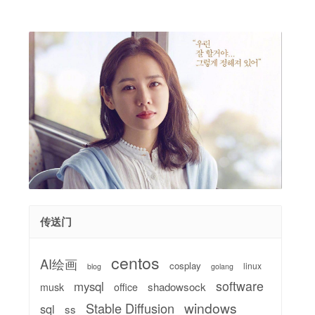
传送门
centos
AI绘画
cosplay
linux
blog
golang
software
mysql
shadowsock
musk
office
windows
Stable Diffusion
sql
ss