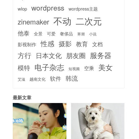
wordpress
wlop
wordpress主题
不动
二次元
zinemaker
他泰
全景
可爱
奢侈品
寒潮
小说
性感
摄影
教育
文档
影视制作
服务器
方行
日本文化
朋友圈
电子杂志
美女
模特
空乘
短视频
韩流
软件
越南文化
艾滋
最新文章