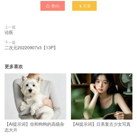
赞(
0
)
打赏


上一篇
论医
下一篇
二次元20220907v3【13P】
更多喜欢
【AI提示词】你和狗狗的高级杂
【AI提示词】日系复古少女写真
志大片