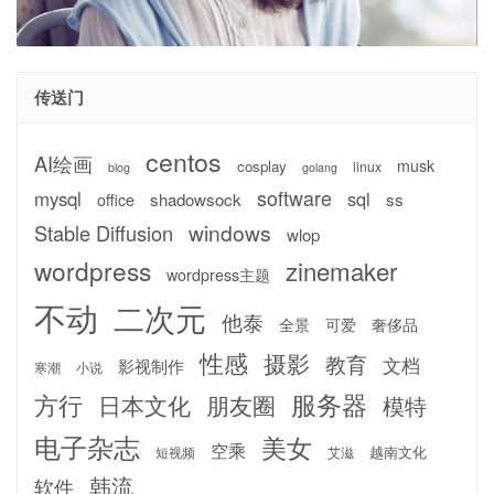
传送门
centos
AI绘画
musk
cosplay
linux
blog
golang
software
mysql
sql
shadowsock
ss
office
windows
Stable Diffusion
wlop
wordpress
zinemaker
wordpress主题
不动
二次元
他泰
全景
可爱
奢侈品
性感
摄影
教育
文档
影视制作
寒潮
小说
服务器
方行
日本文化
朋友圈
模特
电子杂志
美女
空乘
越南文化
短视频
艾滋
韩流
软件